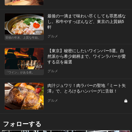
最後の一滴まで味わい尽くしても罪悪感な
し。和牛やすっぽんなど、東京の上質鍋5
軒
Vol.6
グルメ
背徳の年末、上質な年始。
【東京】秘密にしたいワインバー5選。自
然派から希少銘柄まで、ワインラバーが愛
する店を厳選
Vol.3
グルメ
「ワイン」がある夜。
肉汁ジュワリ！肉ラバーの聖地『ミート矢
澤』で、とろけるハンバーグに舌鼓！
グルメ
フォローする