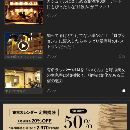
カジュアルに楽しめる鮨酒場3選！デート
にもぴったりな“鮨飲み”がアツい！
グルメ
知ってるけど行けてない率No.1！ 『ロブシ
ョン』に潜入したらやっぱり最高峰のレス
トランだった！
Vol.4
グルメ
2
ハレの日向け フレンチ・高級店
有名ラッパーやDJを「○○くん」と呼ぶ美女
の生息率は都内No.1。独特の文化がある三
宿の魅力
Vol.1
グルメ
東京ご近所探訪