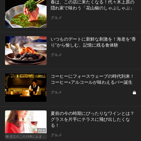
春は、この店に来たくなる！代々木上原の
隠れ家で味わう「花山椒のしゃぶしゃぶ」
グルメ
いつものデートに新鮮な刺激を！海老を“香
り”から愉しむ、記憶に残る食体験
グルメ
コーヒーにフォースウェーブの時代到来！
コーヒー×アルコールが味わえるバー誕生
グルメ
夏前の今の時期にぴったりなワインとは？
グラスを片手にテラスに飛び出したくな
る！
Vol.6
グルメ
柳 忠之のこの12本におまかせ