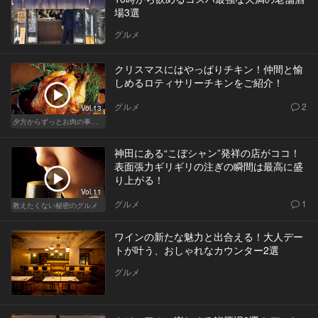
場3選
グルメ
クリスマスにはやっぱりチキン！仲間と愉
しめるロティサリーチキンをご紹介！
グルメ
2
Vol.13
夕方からずっとお肉の事を考えてる貴方へ
神田にある“こぼシャン”発祥の店がココ！
表面張力ギリギリの注ぎの瞬間は最高に盛
り上がる！
Vol.11
グルメ
1
教えたくない秘密のグルメ
ワインの新たな魅力と出合える！大人デー
トが叶う、おしゃれなカウンター2選
グルメ