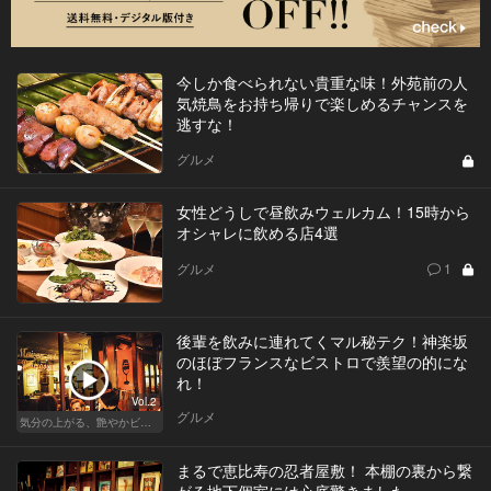
今しか食べられない貴重な味！外苑前の人
気焼鳥をお持ち帰りで楽しめるチャンスを
逃すな！
グルメ
女性どうしで昼飲みウェルカム！15時から
オシャレに飲める店4選
グルメ
1
後輩を飲みに連れてくマル秘テク！神楽坂
のほぼフランスなビストロで羨望の的にな
れ！
Vol.2
グルメ
気分の上がる、艶やかビストロ
まるで恵比寿の忍者屋敷！ 本棚の裏から繋
がる地下個室には心底驚きました