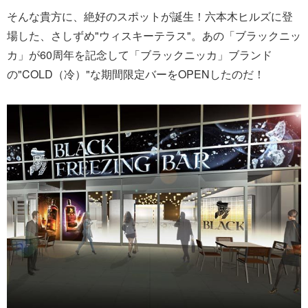
そんな貴方に、絶好のスポットが誕生！六本木ヒルズに登
場した、さしずめ"ウィスキーテラス"。あの「ブラックニッ
カ」が60周年を記念して「ブラックニッカ」ブランド
の"COLD（冷）"な期間限定バーをOPENしたのだ！