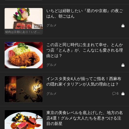
いちどは経験したい『星のや京都』の夜ご
はん、朝ごはん
グルメ
Vol.2
秘肉は京都にあり！いざ肉食京都への旅
この店と同じ時代に生まれて幸せ。とんか
つ店『とんき』が、こんなにも愛される理
由とは？
グルメ
インスタ美女4人が揃ってご指名！西麻布
の隠れ家イタリアンが人気の理由とは？
グルメ
6
東京の美食レベルを底上げした、地方の名
店4選！グルメな大人たちを惹きつける注
目の新星