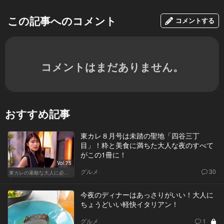
この記事へのコメント
コメントする
コメントはまだありません。
おすすめ記事
東カレ８月号は未踏の聖地「四谷三丁
目」！粋と美食に満ちた大人な夜のすべて
がこの1冊に！
Vol.75
グルメ
30
東カレの素敵な大人に必要なこと
今夜のディナーはあっさりがいい！大人に
ちょうどいい軽快イタリアン！
グルメ
1