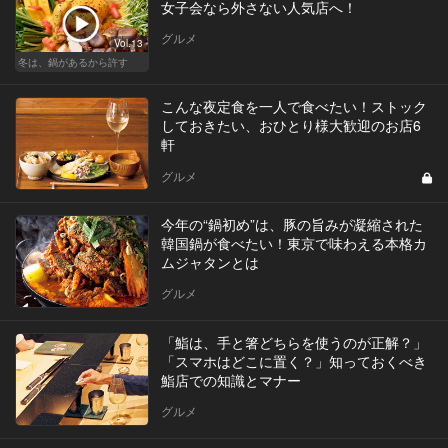
女子会なら外さない人気店へ！
グルメ
Vol.13
冬は、鍋があるから許す
こんな夜定食を一人で食べたい！ストック
しておきたい、おひとり様大歓迎のお店6
軒
グルメ
今年の“鍋初め”は、豚の旨みが凝縮された
韓国鍋が食べたい！東京で味わえる本格カ
ムジャタンとは
グルメ
「鮨は、手と箸どちらを使うのが正解？」
「スマホはどこに置く？」知っておくべき
鮨店での知識とマナー
グルメ