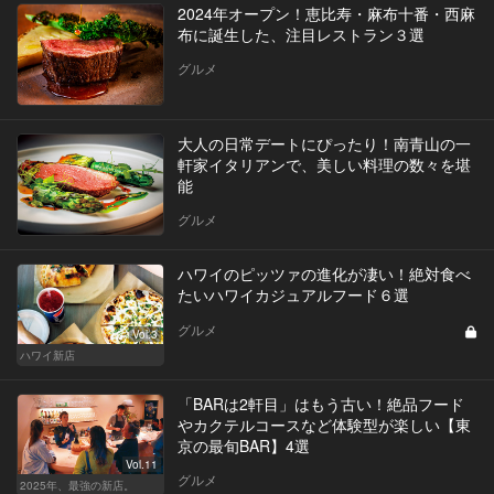
2024年オープン！恵比寿・麻布十番・西麻
布に誕生した、注目レストラン３選
グルメ
大人の日常デートにぴったり！南青山の一
軒家イタリアンで、美しい料理の数々を堪
能
グルメ
ハワイのピッツァの進化が凄い！絶対食べ
たいハワイカジュアルフード６選
グルメ
Vol.3
ハワイ新店
「BARは2軒目」はもう古い！絶品フード
やカクテルコースなど体験型が楽しい【東
京の最旬BAR】4選
Vol.11
グルメ
2025年、最強の新店。