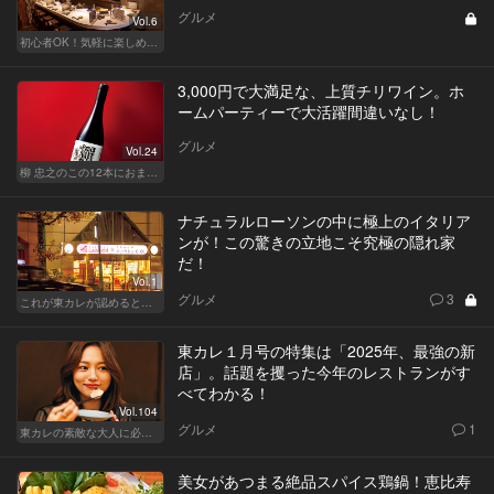
グルメ
Vol.6
初心者OK！気軽に楽しめる鮨の人気店
3,000円で大満足な、上質チリワイン。ホ
ームパーティーで大活躍間違いなし！
グルメ
Vol.24
柳 忠之のこの12本におまかせ
ナチュラルローソンの中に極上のイタリア
ンが！この驚きの立地こそ究極の隠れ家
だ！
Vol.1
グルメ
3
これが東カレが認めるとっておきの隠れ家
東カレ１月号の特集は「2025年、最強の新
店」。話題を攫った今年のレストランがす
べてわかる！
Vol.104
グルメ
1
東カレの素敵な大人に必要なこと
美女があつまる絶品スパイス鶏鍋！恵比寿