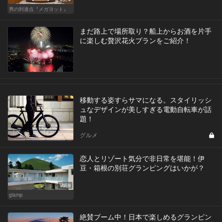
男の到達点『メガヨット』
まだ路上で場所取り？船上からお酒を片手
に楽しむ贅沢花火プランをご紹介！
移動する姿すらサマになる。スタイリッシ
ュなデザインが美しすぎる電動自転車が話
題！
グルメ
恋人とリゾート気分で非日常を堪能！伊
豆・箱根の別荘グランピングはいかが？
Vol.9
glamp
絶賛ブーム中！日本で楽しめるグランピン