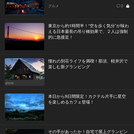
グルメ
2
東京から約1時間半！“空を歩く気分”が味わ
える日本最長の吊り橋効果で、２人は強制
的に急接近！
憧れの別荘ライフを満喫！那須、軽井沢で
楽しむ新グランピング
Vol.8
glamp
本日から9日間限定！カクテル片手に星空
を楽しめるカフェ登場！
その手があったか！自宅で屋上グランピン