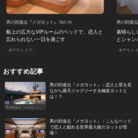
男の到達点『メガヨット』 Vol.16
男の到達点『
船上の広大なVIPルームのベッドで、恋人と
素晴らし
忘れられない一日を過ごす
とシャン
#アウトドア
#アウト
おすすめ記事
男の到達点『メガヨット』：恋人と星を見
ながら露天ジャグジーする極楽ヨットと
は！？
Vol.5
男の到達点『メガヨット』
男の到達点『メガヨット』：こんなベッド
で恋人と戯れる世界最大級のヨットが登
場！
Vol.4