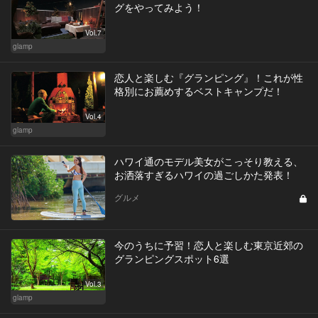
グをやってみよう！
Vol.7
glamp
恋人と楽しむ『グランピング』！これが性
格別にお薦めするベストキャンプだ！
Vol.4
glamp
ハワイ通のモデル美女がこっそり教える、
お洒落すぎるハワイの過ごしかた発表！
グルメ
今のうちに予習！恋人と楽しむ東京近郊の
グランピングスポット6選
Vol.3
glamp