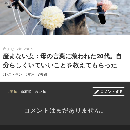
2016.06.19
産まない女 Vol.5
産まない女：母の言葉に救われた20代。自
分らしくいていいことを教えてもらった
#レストラン
#友達
#夫婦
共感順
新着順
古い順
コメントする
コメントはまだありません。