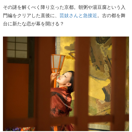
その謎を解くべく降り立った京都。朝粥や湯豆腐という入
門編をクリアした直後に、
芸妓さんと急接近
。古の都を舞
台に新たな恋が幕を開ける？