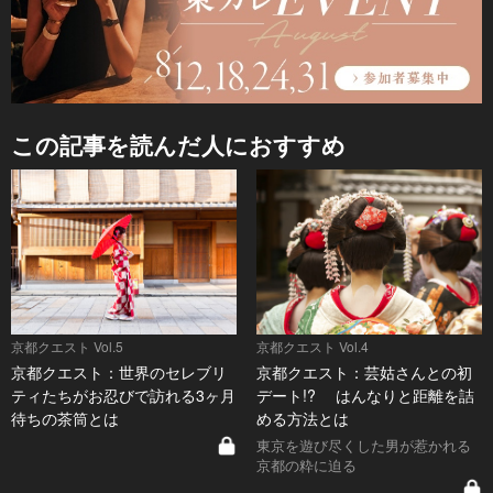
この記事を読んだ人におすすめ
京都クエスト Vol.5
京都クエスト Vol.4
京都クエスト：世界のセレブリ
京都クエスト：芸姑さんとの初
ティたちがお忍びで訪れる3ヶ月
デート!? はんなりと距離を詰
待ちの茶筒とは
める方法とは
東京を遊び尽くした男が惹かれる
京都の粋に迫る