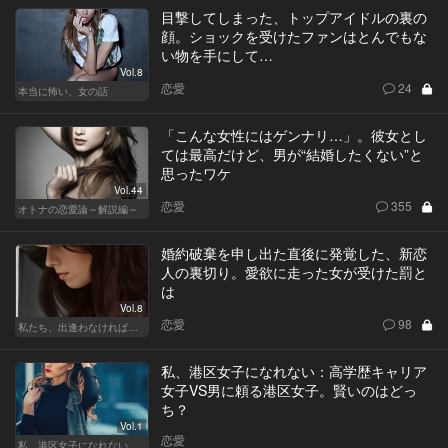
目撃してしまった、トップアイドルの裏の
顔。ショックを受けたファンはとんでもな
い物を手にして…
Vol.8
恋愛
24
本当に怖い、女の話
「こんな女性にはゲンナリ…」。彼女とし
ては最高だけど、男が“結婚したくない”と
思ったワケ
Vol.44
恋愛
355
オトナの恋愛論～解説編～
婚約破棄を申し出た直後に発覚した、新恋
人の裏切り。愛欲に走った女が受けた罰と
は
Vol.8
恋愛
98
私たち、出逢わなければよかった
私、港区女子になれない：高学歴キャリア
女子VS男に頼る港区女子。賢いのはどっ
ち？
Vol.1
恋愛
私、港区女子になれない