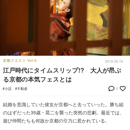
京都クエスト Vol.6
2016.06.16
江戸時代にタイムスリップ!? 大人が昂ぶ
る京都の本気フェスとは
#小説
#不動産
0
結婚を意識していた彼女が京都へと去っていった。勝ち組
のはずだった35歳・晃二を襲った突然の悲劇。最近では、
遊び仲間たちも何故か京都の引力に惹かれている。