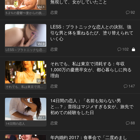
無視して、女がしていたこと
Vol.1
恋愛
92
5.2％の憂鬱〜妻からの挑戦状〜
LESS：プラトニックな恋人との決別。強
引な男と体を重ねるたび、塗り替えられて
いく心
Vol.9
恋愛
102
LESS～プラトニックな恋人～
それでも、私は東京で消耗する：年収
1,000万の慶應卒女が、都心暮らしに拘る
理由
Vol.1
恋愛
147
それでも、私は東京で消耗する
14日間の恋人：「名前も知らない男
と…？」普段はマジメすぎる女が、旅先で
初めての経験をした日
Vol.1
恋愛
88
14日間の恋人
年内婚約 2017：食事会で「二度めまし