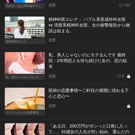
恋愛
123
天秤女～恋は同時進行で～
精神科医エレナ： バブル系形成外科女医
vs 清楚系精神科女医。女の衝撃報告から物
語は始まる。
Vol.1
恋愛
精神科医エレナ
私、美人じゃないのにモテるんです 最終
回：2年間恋人を待ち続けた女の、恋の結
末
Vol.16
恋愛
2
私、美人じゃないのにモテるんです。
医師の恋愛事情〜二軒目の展開に揺れる下
心と恋心〜
恋愛
Vol.3
ドクターたちの恋愛事情
「ある日、200万円がポンっと口座に入っ
て…」32歳女の人生が狂い始め、選んだの