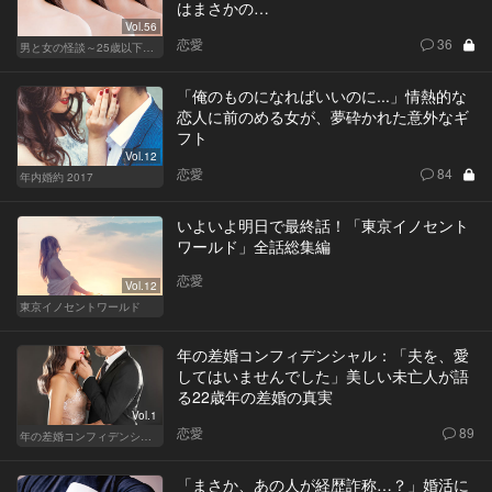
はまさかの…
Vol.56
恋愛
36
男と女の怪談～25歳以下閲覧禁止～
「俺のものになればいいのに...」情熱的な
恋人に前のめる女が、夢砕かれた意外なギ
フト
Vol.12
恋愛
84
年内婚約 2017
いよいよ明日で最終話！「東京イノセント
ワールド」全話総集編
恋愛
Vol.12
東京イノセントワールド
年の差婚コンフィデンシャル：「夫を、愛
してはいませんでした」美しい未亡人が語
る22歳年の差婚の真実
Vol.1
恋愛
89
年の差婚コンフィデンシャル
「まさか、あの人が経歴詐称…？」婚活に