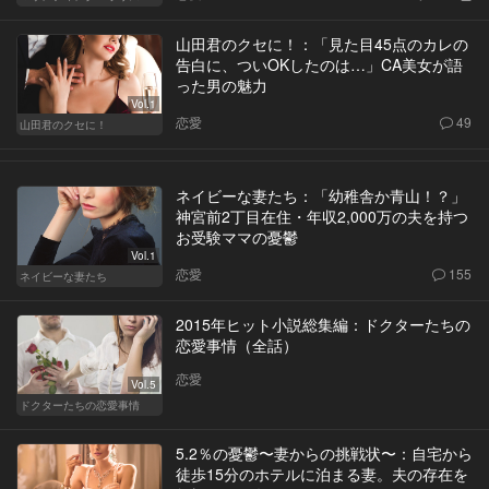
山田君のクセに！：「見た目45点のカレの
告白に、ついOKしたのは…」CA美女が語
った男の魅力
Vol.1
恋愛
49
山田君のクセに！
ネイビーな妻たち：「幼稚舎か青山！？」
神宮前2丁目在住・年収2,000万の夫を持つ
お受験ママの憂鬱
Vol.1
恋愛
155
ネイビーな妻たち
2015年ヒット小説総集編：ドクターたちの
恋愛事情（全話）
恋愛
Vol.5
ドクターたちの恋愛事情
5.2％の憂鬱〜妻からの挑戦状〜：自宅から
徒歩15分のホテルに泊まる妻。夫の存在を