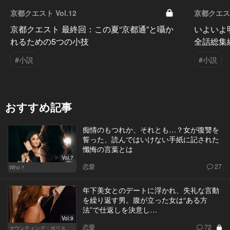
京都クエスト Vol.12
京都クエスト 
京都クエスト 最終回：この夏“京都通”と囁か
いよいよ
れるための5つの小技
全話総集
#小説
#小説
おすすめ記事
痴情のもつれか、それとも…？女が復讐を
誓った、読んではいけない手紙に記された
懺悔の言葉とは
Vol.7
恋愛
27
Who？
年下美女とのデートに浮かれ、失礼な言動
を繰り返す男。腹が立った女は“ある方
法”で仕返しを決意し…
Vol.9
恋愛
72
マウンティング・ポリス