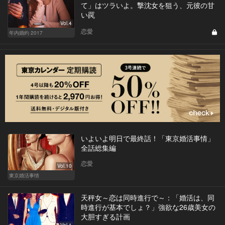
て」はツラいよ。撃沈女を狙う、元彼の甘
い罠
Vol.4
恋愛
年内婚約 2017
いよいよ明日で最終話！「東京婚活事情」
全話総集編
恋愛
Vol.10
東京婚活事情
天秤女～恋は同時進行で～：「婚活は、同
時進行が基本でしょ？」強欲な26歳美女の
大胆すぎる計画
Vol.1