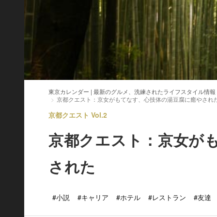
東京カレンダー | 最新のグルメ、洗練されたライフスタイル情報
京都クエスト：京女がもてなす、心技体の湯豆腐に癒やされ
京都クエスト Vol.2
京都クエスト：京女が
された
#小説
#キャリア
#ホテル
#レストラン
#友達