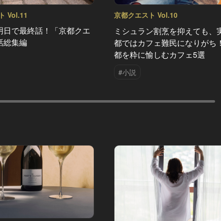
Vol.11
京都クエスト Vol.10
明日で最終話！「京都クエ
ミシュラン割烹を抑えても、
話総集編
都ではカフェ難民になりがち
都を粋に愉しむカフェ5選
#小説