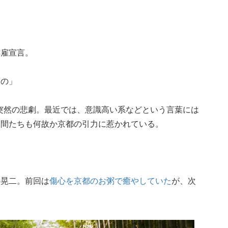
解雇宣言。
たの」
た突然の悲劇。最近では、意識高い系などという言葉には
仲間たちも何故か京都の引力に惹かれている。
？
た晃二。前回は
傷心を京都のお粥で癒やしていた
が、次