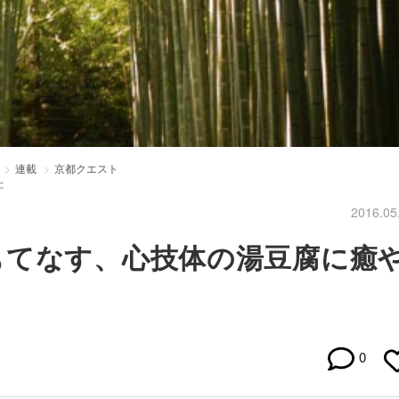
連載
京都クエスト
た
2016.05
もてなす、心技体の湯豆腐に癒
0