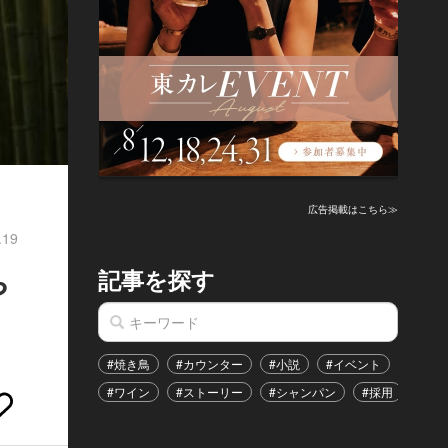
広告掲載はこちら≫
.19
記事を探す
や
#焼き鳥
#カウンター
#小説
#イベント
#港区
#ワイン
#ストーリー
#シャンパン
#採用
#恋