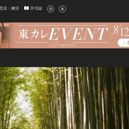
新のグルメ、洗練されたライフスタイル情報
恋活・婚活
月刊誌