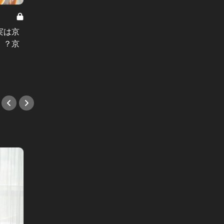
京都クエスト Vol.9
京都クエス
実は京
京都クエスト：川床から鳥懐石ま
京都ク
！？京
で、京都での乙な夏のひととき
いする
#小説
#小説