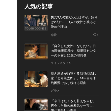
人気の記事
男女3人の旅だったはずが、帰り
は2人に…。1人の女性が残ると
Vol.74
決めた理由
TOUGH COOKIES
恋愛
6
「自立した女性になりたい」日
向坂46藤嶌果歩、初単独センタ
ーの不安と20歳の理想像
ライフスタイル
焼き鳥通が熱狂する渋谷の隠れ
家『とり茶太郎』。14年目も予
約困難であり続ける理由
グルメ
「今日はたくさん甘えちゃお」
再会した母の無邪気な一言に、
Vol.73
娘が激怒した理由