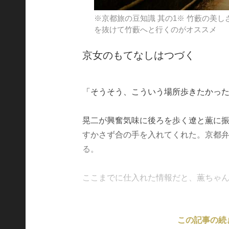
※京都旅の豆知識 其の1※ 竹藪の
を抜けて竹藪へと行くのがオススメ
京女のもてなしはつづく
「そうそう、こういう場所歩きたかっ
晃二が興奮気味に後ろを歩く遼と薫に
すかさず合の手を入れてくれた。京都
る。
ここまでに仕入れた情報だと、薫ちゃんは京
この記事の続