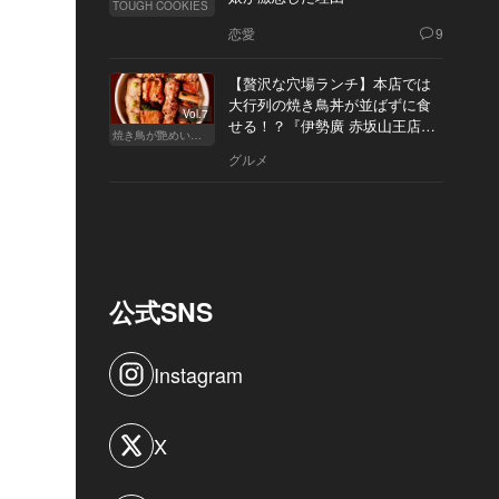
TOUGH COOKIES
恋愛
9
【贅沢な穴場ランチ】本店では
大行列の焼き鳥丼が並ばずに食
Vol.7
せる！？『伊勢廣 赤坂山王店』
焼き鳥が艶めいてきた
へ
グルメ
公式SNS
Instagram
X