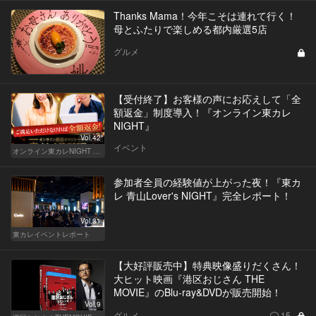
Thanks Mama！今年こそは連れて行く！
母とふたりで楽しめる都内厳選5店
グルメ
【受付終了】お客様の声にお応えして「全
額返金」制度導入！『オンライン東カレ
NIGHT』
Vol.42
イベント
オンライン東カレNIGHT イベント募集
参加者全員の経験値が上がった夜！『東カ
レ 青山Lover's NIGHT』完全レポート！
Vol.31
東カレイベントレポート
【大好評販売中】特典映像盛りだくさん！
大ヒット映画『港区おじさん THE
MOVIE』のBlu-ray&DVDが販売開始！
Vol.9
グルメ
15