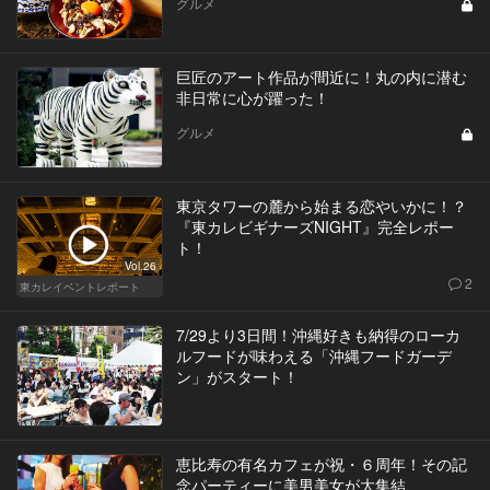
グルメ
巨匠のアート作品が間近に！丸の内に潜む
非日常に心が躍った！
グルメ
東京タワーの麓から始まる恋やいかに！？
『東カレビギナーズNIGHT』完全レポー
ト！
Vol.26
2
東カレイベントレポート
7/29より3日間！沖縄好きも納得のローカ
ルフードが味わえる「沖縄フードガーデ
ン」がスタート！
恵比寿の有名カフェが祝・６周年！その記
念パーティーに美男美女が大集結