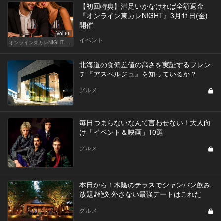
【初回特典】満足いかなければ全額返金
『オンライン東カレNIGHT』3月11日(金)
開催
Vol.66
イベント
オンライン東カレNIGHT イベント募集
北海道の食偏差値の高さを実証するフレン
チ『アスペルジュ』を知っているか？
グルメ
毎日つまらないなんて言わせない！大人向
け「イベント＆映画」10選
グルメ
本日から！木陰のテラスでシャンパン飲み
放題♪絶対外さない最強デートはこれだ
グルメ