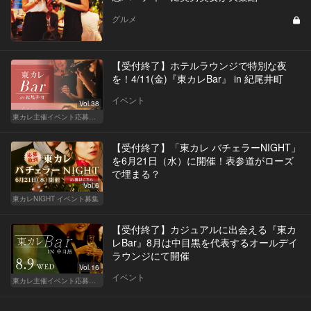
グルメ
【受付終了】ホテルラウンジで特別な夜
を！4/11(金)『東カレBar』 in 紀尾井町
イベント
Vol.38
東カレ主催イベント応募詳細記事一覧
【受付終了】「東カレ バチェラーNIGHT」
を6月21日（水）に開催！表参道がローズ
で埋まる？
Vol.6
東カレNIGHT イベント募集
【受付終了】カジュアルに出会える『東カ
レBar』8月は中目黒を代表するオールデイ
ラウンジにて開催
Vol.16
イベント
東カレ主催イベント応募詳細記事一覧