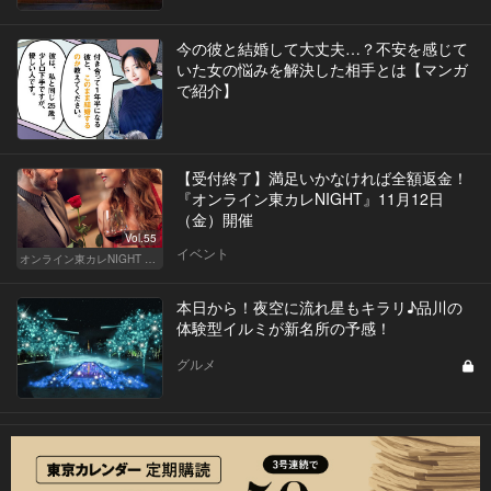
今の彼と結婚して大丈夫…？不安を感じて
いた女の悩みを解決した相手とは【マンガ
で紹介】
【受付終了】満足いかなければ全額返金！
『オンライン東カレNIGHT』11月12日
（金）開催
Vol.55
イベント
オンライン東カレNIGHT イベント募集
本日から！夜空に流れ星もキラリ♪品川の
体験型イルミが新名所の予感！
グルメ