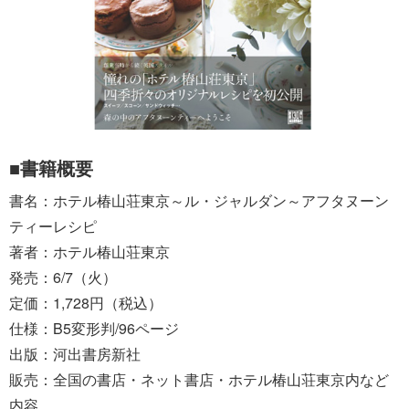
■書籍概要
書名：ホテル椿山荘東京～ル・ジャルダン～アフタヌーン
ティーレシピ
著者：ホテル椿山荘東京
発売：6/7（火）
定価：1,728円（税込）
仕様：B5変形判/96ページ
出版：河出書房新社
販売：全国の書店・ネット書店・ホテル椿山荘東京内など
内容