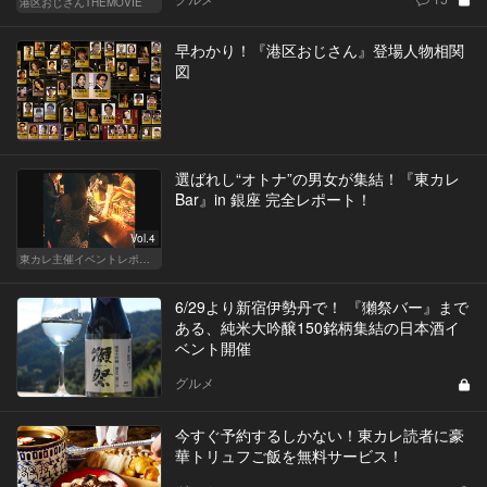
港区おじさんTHEMOVIE
早わかり！『港区おじさん』登場人物相関
図
選ばれし“オトナ”の男女が集結！『東カレ
Bar』in 銀座 完全レポート！
Vol.4
東カレ主催イベントレポート
6/29より新宿伊勢丹で！ 『獺祭バー』まで
ある、純米大吟醸150銘柄集結の日本酒イ
ベント開催
グルメ
今すぐ予約するしかない！東カレ読者に豪
華トリュフご飯を無料サービス！