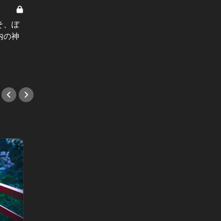
独り東京 Vol.1
泊まれる本屋から、「芥川コーヒ
そ、ぼ
ー」まで。独り東京を満喫できる書
内の神
店3選
#おひとり様