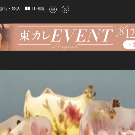
新のグルメ、洗練されたライフスタイル情報
恋活・婚活
月刊誌