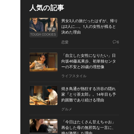
人気の記事
男女3人の旅だったはずが、帰り
は2人に…。1人の女性が残ると
Vol.74
決めた理由
TOUGH COOKIES
恋愛
6
「自立した女性になりたい」日
向坂46藤嶌果歩、初単独センタ
ーの不安と20歳の理想像
ライフスタイル
焼き鳥通が熱狂する渋谷の隠れ
家『とり茶太郎』。14年目も予
約困難であり続ける理由
グルメ
「今日はたくさん甘えちゃお」
再会した母の無邪気な一言に、
Vol.73
娘が激怒した理由