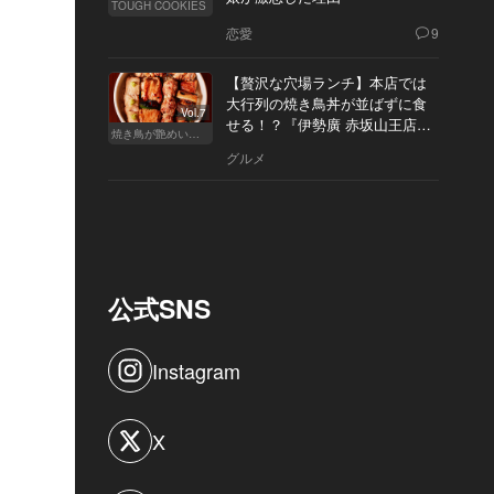
TOUGH COOKIES
恋愛
9
【贅沢な穴場ランチ】本店では
大行列の焼き鳥丼が並ばずに食
Vol.7
せる！？『伊勢廣 赤坂山王店』
焼き鳥が艶めいてきた
へ
グルメ
公式SNS
Instagram
X