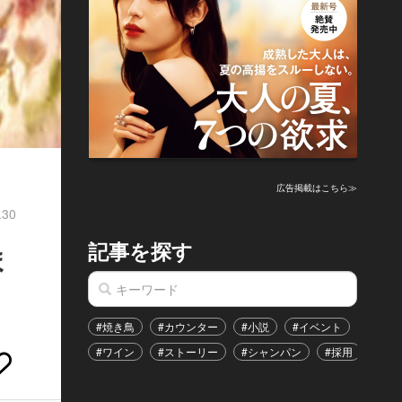
広告掲載はこちら≫
.30
記事を探す
ま
#焼き鳥
#カウンター
#小説
#イベント
#港区
#ワイン
#ストーリー
#シャンパン
#採用
#恋