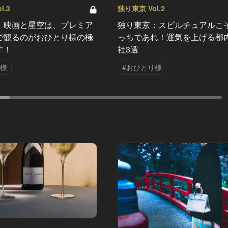
l.3
独り東京 Vol.2
：映画と星空は、プレミア
独り東京：スピルチュアルこ
で観るのがおひとり様の極
っちであれ！運気を上げる都
す！
社3選
り様
#おひとり様