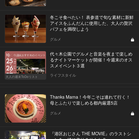
冬こそ食べたい！ 表参道で旬な素材に新鮮
アイスをふんだんに使用した、大人の贅沢
パフェを満喫しよう
グルメ
代々木公園でグルメと音楽を夜まで楽しめ
るナイトマーケットが開催！今週末のオス
スメイベント３選
Vol.69
ライフスタイル
大人の週末ToDoリスト
Thanks Mama！今年こそは連れて行く！
母とふたりで楽しめる都内厳選5店
グルメ
『港区おじさん THE MOVIE』のラストシ