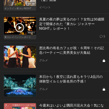
Vol.56
イベント
オンライン東カレNIGHT イベント募集
真夏の夜の夢は実るのか！？女性は30歳限
定で開催された『東カレ ジャスサー
NIGHT』レポート！
Vol.11
3
東カレイベントレポート
恵比寿の有名カフェが祝・６周年！その記
念パーティーに美男美女が大集結
グルメ
本日から！夜空に流れ星もキラリ♪品川の
体験型イルミが新名所の予感！
グルメ
今週末はいよいよ隅田川花火大会！気にな