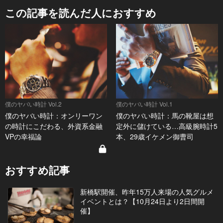
この記事を読んだ人におすすめ
僕のヤバい時計 Vol.2
僕のヤバい時計 Vol.1
僕のヤバい時計：オンリーワン
僕のヤバい時計：馬の靴屋は想
の時計にこだわる、外資系金融
定外に儲けている…高級腕時計5
VPの幸福論
本、29歳イケメン御曹司
おすすめ記事
新橋駅開催、昨年15万人来場の人気グルメ
イベントとは？【10月24日より2日間開
催】