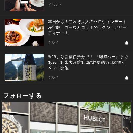
イベント
本日から！これぞ大人のハロウィンデート
決定版、ヴーヴとコラボのラグジュアリー
ディナー！
グルメ
6/29より新宿伊勢丹で！ 『獺祭バー』まで
ある、純米大吟醸150銘柄集結の日本酒イ
ベント開催
グルメ
フォローする