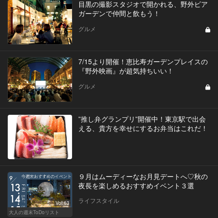
目黒の撮影スタジオで開かれる、野外ビア
ガーデンで仲間と飲もう！
グルメ
7/15より開催！恵比寿ガーデンプレイスの
『野外映画』が超気持ちいい！
グルメ
”推し弁グランプリ”開催中！東京駅で出会
える、貴方を幸せにするお弁当はこれだ！
９月はムーディーなお月見デートへ♡秋の
夜長を楽しめるおすすめイベント３選
ライフスタイル
Vol.63
大人の週末ToDoリスト