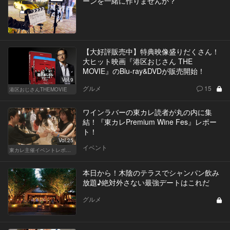
ーンを一緒に作りませんか？
【大好評販売中】特典映像盛りだくさん！
大ヒット映画『港区おじさん THE
MOVIE』のBlu-ray&DVDが販売開始！
Vol.9
グルメ
15
港区おじさんTHEMOVIE
ワインラバーの東カレ読者が丸の内に集
結！『東カレPremium Wine Fes』レポー
ト！
Vol.25
イベント
東カレ主催イベントレポート
本日から！木陰のテラスでシャンパン飲み
放題♪絶対外さない最強デートはこれだ
グルメ