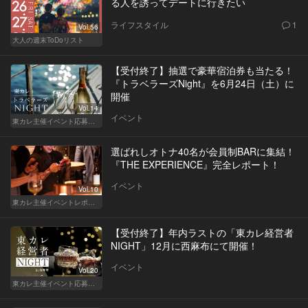
る人を誘ってデートに行きたい
ライフスタイル
1
Vol.56
大人の週末ToDoリスト
【受付終了】抽選で豪華宿泊券も当たる！
『トラベラーズNight』を6月24日（土）に
開催
Vol.14
イベント
東カレ主催イベント応募詳細記事一覧
選ばれしオトナ40名が会員制BARに集結！
『THE EXPERIENCE』完全レポート！
イベント
Vol.10
東カレ主催イベントレポート
【受付終了】年内ラストの「東カレ経営者
NIGHT」12月に西麻布にて開催！
イベント
Vol.20
東カレ主催イベント応募詳細記事一覧