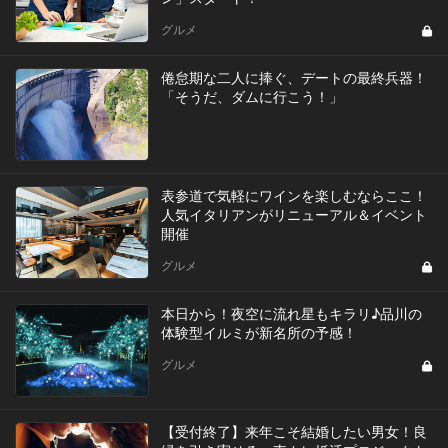
グルメ
倦怠期な二人に捧ぐ、デートの最終兵器！
「そうだ、ダムに行こう！」
表参道で気軽にワインを楽しむならここ！
人気イタリアンがリニューアル＆イベント
開催
グルメ
本日から！夜空に流れ星もキラリ♪品川の
体験型イルミが新名所の予感！
グルメ
【受付終了】来年こそ結婚したい男女！良