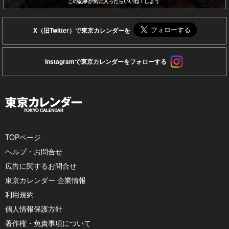
この記事が気に入ったらいいね！しよう
X（旧Twitter）で東京カレンダーを
Instagramで東京カレンダーをフォローする
TOPページ
ヘルプ・お問合せ
広告に関するお問合せ
東京カレンダー 企業情報
利用規約
個人情報保護方針
著作権・免責事項について