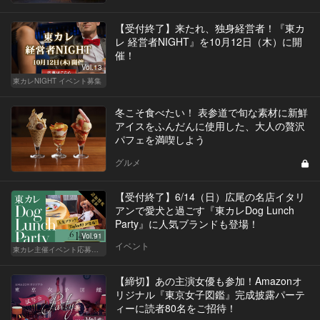
【受付終了】来たれ、独身経営者！『東カ
レ 経営者NIGHT』を10月12日（木）に開
催！
Vol.13
東カレNIGHT イベント募集
冬こそ食べたい！ 表参道で旬な素材に新鮮
アイスをふんだんに使用した、大人の贅沢
パフェを満喫しよう
グルメ
【受付終了】6/14（日）広尾の名店イタリ
アンで愛犬と過ごす『東カレDog Lunch
Party』に人気ブランドも登場！
Vol.91
イベント
東カレ主催イベント応募詳細記事一覧
【締切】あの主演女優も参加！Amazonオ
リジナル『東京女子図鑑』完成披露パーテ
ィーに読者80名をご招待！
Vol.6