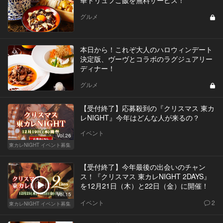
華トリュフご飯を無料サービス！
グルメ
本日から！これぞ大人のハロウィンデート
決定版、ヴーヴとコラボのラグジュアリー
ディナー！
グルメ
【受付終了】応募殺到の『クリスマス 東カ
レNIGHT』今年はどんな人が来るの？
イベント
Vol.26
東カレNIGHT イベント募集
【受付終了】今年最後の出会いのチャン
ス！『クリスマス 東カレNIGHT 2DAYS』
を12月21日（木）と22日（金）に開催！
Vol.15
イベント
2
東カレNIGHT イベント募集