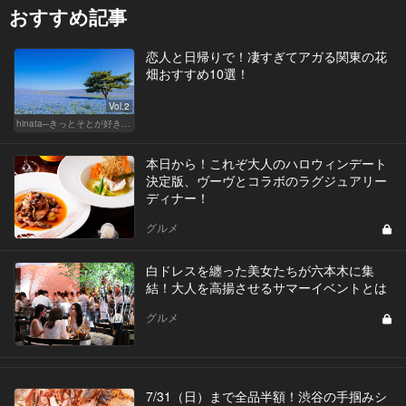
おすすめ記事
恋人と日帰りで！凄すぎてアガる関東の花
畑おすすめ10選！
Vol.2
hinata─きっとそとが好きになる─
本日から！これぞ大人のハロウィンデート
決定版、ヴーヴとコラボのラグジュアリー
ディナー！
グルメ
白ドレスを纏った美女たちが六本木に集
結！大人を高揚させるサマーイベントとは
グルメ
7/31（日）まで全品半額！渋谷の手掴みシ