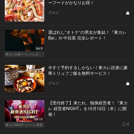
ーフードがかなりお得！
グルメ
選ばれし“オトナ”の男女が集結！『東カレ
Bar』in 中目黒 完全レポート！
Vol.5
東カレ主催イベントレポート
今すぐ予約するしかない！東カレ読者に豪
華トリュフご飯を無料サービス！
グルメ
【受付終了】来たれ、独身経営者！『東カ
レ 経営者NIGHT』を10月12日（木）に開
催！
Vol.12
5
東カレNIGHT イベント募集