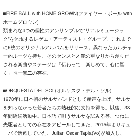
■FIRE BALL with HOME GROWN(ファイヤー・ボール with
ホームグロウン)
類まれな4つの個性のアンサンブルで“リアルミュージッ
ク”を体現するレゲエ・アーティスト・グループ。これまで
に9枚のオリジナルアルバムをリリース。異なったカルチャ
ー的ルーツを持ち、そのセンスと才能の重なりから創りだ
される楽曲やステージは「伝わって、楽しめて、心に響
く」唯一無二の存在。
■ORQUESTA DEL SOL(オルケスタ・デル・ソル)
1978年に日本初のサルサバンドとして産声を上げ、サルサ
を知らなかった若者たちの熱狂的な支持を得る。以後、38
年間継続活動中。日本語で唄うサルサを試みる等、つねに
先駆者としての存在をアピールしてきた。2015年よりキュ
ーバで活躍していた、Julian Oscar Tapia(Vo)が加入し、