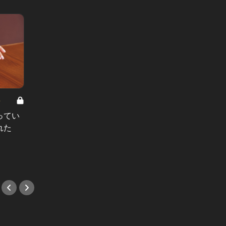
8
男と女の答えあわせ【A】 Vol.308
ってい
結婚願望ゼロだった27歳男性が、交
れた
際2年で突然プロポーズ。彼の心が
変わった“理由”とは
#小説