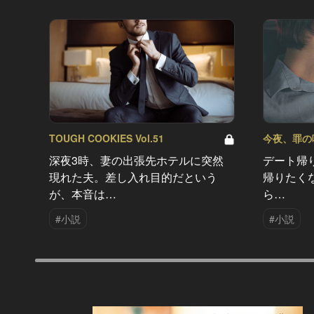
TOUGH COOKIES Vol.51
今夜、罪の味を
深夜3時、妻の出張先ホテルに突然
デート帰
現れた夫。差し入れ目的だという
帰りたく
が、本音は…
ら…
#小説
#小説