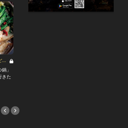
柳 忠之の
どっ
お家デ
つ鍋」
行きつけ候補として押さえておきた
買う、
行きた
い！グルメな大人をアピールでき
ン！
る、鮨の新店
#ワイ
#新店情報