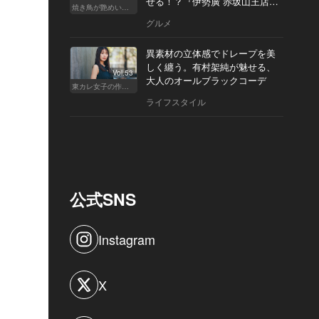
せる！？『伊勢廣 赤坂山王店』
焼き鳥が艶めいてきた
へ
グルメ
異素材の立体感でドレープを美
しく纏う。有村架純が魅せる、
Vol.53
大人のオールブラックコーデ
東カレ女子の作り方
ライフスタイル
公式SNS
Instagram
X