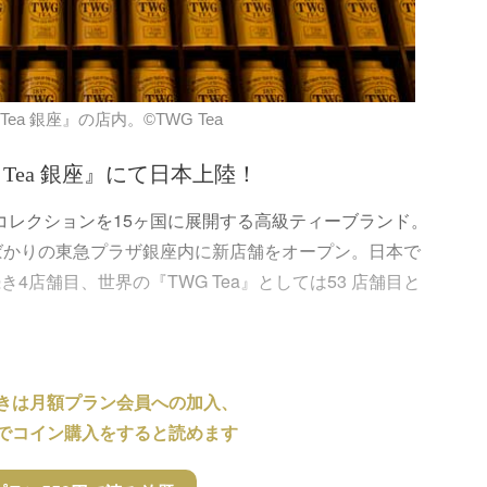
ea 銀座』の店内。©TWG Tea
Tea 銀座』にて日本上陸！
ィーコレクションを15ヶ国に展開する高級ティーブランド。
業したばかりの東急プラザ銀座内に新店舗をオープン。日本で
4店舗目、世界の『TWG Tea』としては53 店舗目と
きは月額プラン会員への加入、
でコイン購入をすると読めます