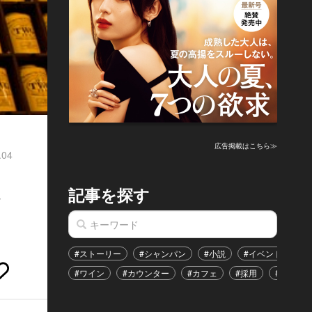
広告掲載はこちら≫
.04
銀
記事を探す
#ストーリー
#シャンパン
#小説
#イベント
#
#ワイン
#カウンター
#カフェ
#採用
#恋愛