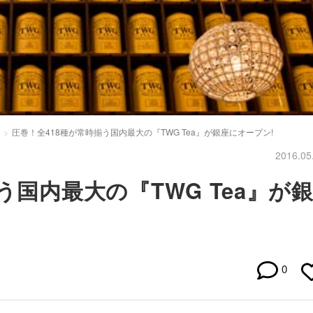
圧巻！全418種が常時揃う国内最大の『TWG Tea』が銀座にオープン!
2016.05
う国内最大の『TWG Tea』が
0