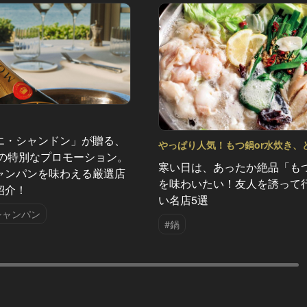
エ・シャンドン」が贈る、
やっぱり人気！もつ鍋or水炊き、
夏の特別なプロモーション。
ちで飲もう？ Vol.2
寒い日は、あったか絶品「も
ャンパンを味わえる厳選店
を味わいたい！友人を誘って
紹介！
い名店5選
シャンパン
#鍋