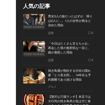
人気の記事
男女3人の旅だったはずが、帰り
は2人に…。1人の女性が残ると
Vol.74
決めた理由
TOUGH COOKIES
恋愛
6
「今日はたくさん甘えちゃお」
再会した母の無邪気な一言に、
Vol.73
娘が激怒した理由
TOUGH COOKIES
恋愛
9
焼き鳥通が熱狂する渋谷の隠れ
家『とり茶太郎』。14年目も予
約困難であり続ける理由
グルメ
【贅沢な穴場ランチ】本店では
大行列の焼き鳥丼が並ばずに食
Vol.7