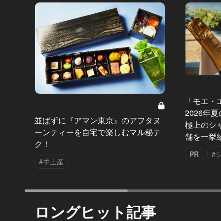
「モエ・
2026年
並ばずに『アマン東京』のアフタヌ
極上のシ
ーンティーを自宅で楽しむマル秘テ
舗を一挙
ク！
PR
#
#手土産
ロングヒット記事