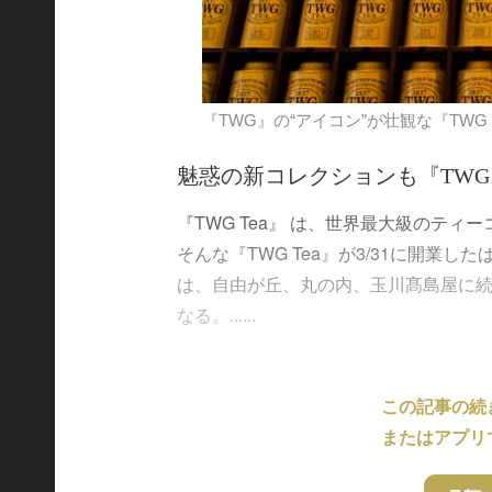
『TWG』の“アイコン”が壮観な『TWG T
魅惑の新コレクションも『TWG 
『TWG Tea』 は、世界最大級のテ
そんな『TWG Tea』が3/31に開
は、自由が丘、丸の内、玉川髙島屋に続き
なる。......
この記事の続
またはアプリ