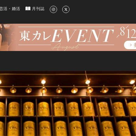
新のグルメ、洗練されたライフスタイル情報
恋活・婚活
月刊誌