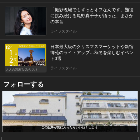
「撮影現場でもずっとオフなんです」難役
に挑み続ける尾野真千子が語った、まさか
の本音
ライフスタイル
日本最大級のクリスマスマーケットや新宿
御苑のライトアップ…秋冬を楽しむイベン
ト3選
Vol.22
ライフスタイル
大人の週末ToDoリスト
フォローする
この記事が気に入ったらいいね！しよう