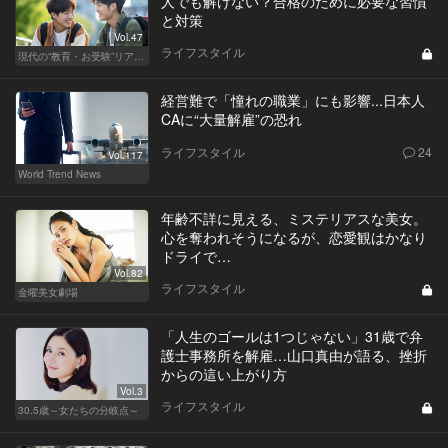
人でも解けない？合格のために必要な習慣
と対策
Vol.47
ライフスタイル
現代の“教育・お受験”リアルドキュメント
経営難で「憧れの職業」にも影響...日本人
CAに“大量解雇”の恐れ
ライフスタイル
24
Vol.117
World Trend News
年齢不詳に見える、ミステリアスな美女。
心を奪われそうになるが、恋愛観はかなり
ドライで…
Vol.82
ライフスタイル
金曜美女劇場
「人生のゴールは1つじゃない」31歳で弁
護士事務所を解雇…山口真由が語る、挫折
からの這い上がり方
Vol.3
ライフスタイル
30.5歳～女たちの分岐点～