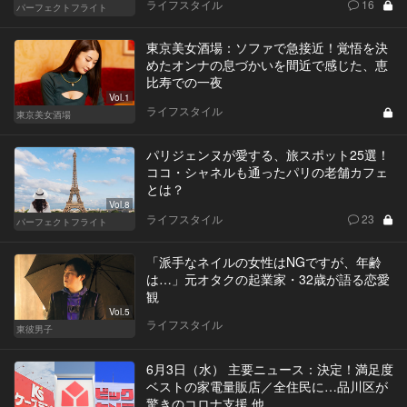
ライフスタイル
16
パーフェクトフライト
東京美女酒場：ソファで急接近！覚悟を決
めたオンナの息づかいを間近で感じた、恵
比寿での一夜
Vol.1
ライフスタイル
東京美女酒場
パリジェンヌが愛する、旅スポット25選！
ココ・シャネルも通ったパリの老舗カフェ
とは？
Vol.8
ライフスタイル
23
パーフェクトフライト
「派手なネイルの女性はNGですが、年齢
は…」元オタクの起業家・32歳が語る恋愛
観
Vol.5
ライフスタイル
東彼男子
6月3日（水） 主要ニュース：決定！満足度
ベストの家電量販店／全住民に…品川区が
驚きのコロナ支援 他