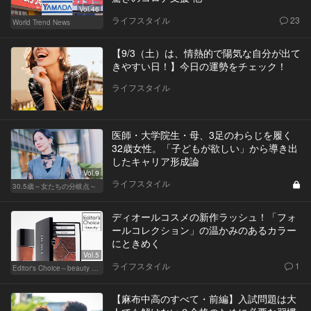
Vol.46
ライフスタイル
23
World Trend News
【9/3（土）は、情熱的で陽気な自分が出て
きやすい日！】今日の運勢をチェック！
ライフスタイル
医師・大学院生・母、3足のわらじを履く
32歳女性。「子どもが欲しい」から導き出
したキャリア形成論
Vol.9
ライフスタイル
30.5歳～女たちの分岐点～
ディオールコスメの新作ラッシュ！「フォ
ールコレクション」の温かみのあるカラー
にときめく
Vol.5
ライフスタイル
1
Editor's Choice～beauty & wellness～
【麻布中高のすべて・前編】入試問題は大