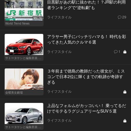
目黒駅があの駅に抜かれた！？JR駅の利用
者ランキングで“逆転劇”も
ライフスタイル
29
Vol.74
World Trend News
アラサー男子にバッチリハマる！ 時代を彩
ってきた人気のクルマ６選
ライフスタイル
1
Vol.49
サトータケシと編集部員 船山の"CAR GENTSへの道"
３年前まで徳島の教師だった彼女が、ミス
コンで日本2位に輝くまでの軌跡が奇跡す
ぎる
Vol.29
ライフスタイル
金曜美女劇場
上品なフォルムがカッコいい！ 乗ってるだ
けでモテるラグジュアリーなSUV５選
ライフスタイル
Vol.59
サトータケシと編集部員 船山の"CAR GENTSへの道"