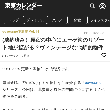
グルメ情報・プレミアムレストラン予約サイト
トップ
プレミアム
グルメ
恋愛
ライフスタ
cowcamo不動産 Vol.14
PR
2016.04.22
(成約済み）原宿の中心にエーゲ海のリゾー
ト地が拡がる？ヴィンテージな“城”的物件
#インテリア
#原宿
2016.5.24 更新：当物件は成約済です。
毎週金曜、都内のおすすめ物件をご紹介する「
cowcamo
」
シリーズ。今回は、北参道と原宿の中間に位置するリノベ
物件をご紹介。
まるでヨーロッパのお城を彷彿とさせるような外観を持つ