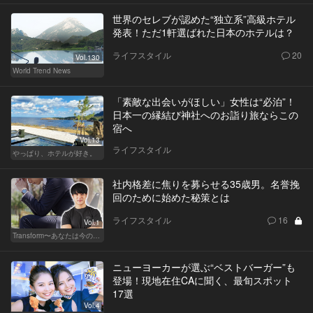
世界のセレブが認めた“独立系”高級ホテル
発表！ただ1軒選ばれた日本のホテルは？
ライフスタイル
20
Vol.130
World Trend News
「素敵な出会いがほしい」女性は“必泊”！
日本一の縁結び神社へのお詣り旅ならこの
宿へ
Vol.13
ライフスタイル
やっぱり、ホテルが好き。
社内格差に焦りを募らせる35歳男。名誉挽
回のために始めた秘策とは
ライフスタイル
16
Vol.1
Transform〜あなたは今の自分に満足してますか？〜
ニューヨーカーが選ぶ“ベストバーガー”も
登場！現地在住CAに聞く、最旬スポット
17選
Vol.4