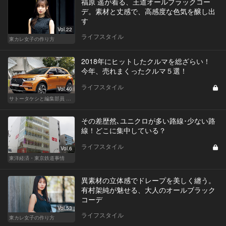
福原 遥が着る、王道オールブラックコー
デ。素材と丈感で、高感度な色気を醸し出
す
Vol.22
ライフスタイル
東カレ女子の作り方
2018年にヒットしたクルマを総ざらい！
今年、売れまくったクルマ５選！
ライフスタイル
Vol.40
サトータケシと編集部員 船山の"CAR GENTSへの道"
その差歴然､ユニクロが多い路線･少ない路
線！どこに集中している？
ライフスタイル
Vol.6
東洋経済・東京鉄道事情
異素材の立体感でドレープを美しく纏う。
有村架純が魅せる、大人のオールブラック
コーデ
Vol.53
ライフスタイル
東カレ女子の作り方