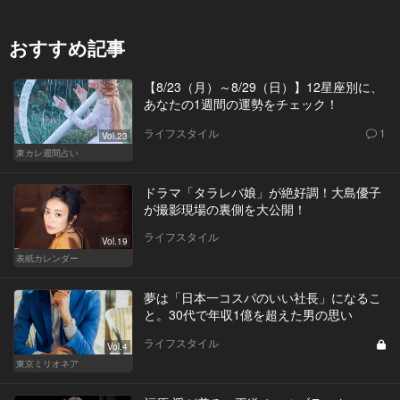
おすすめ記事
【8/23（月）～8/29（日）】12星座別に、
あなたの1週間の運勢をチェック！
ライフスタイル
1
Vol.23
東カレ週間占い
ドラマ「タラレバ娘」が絶好調！大島優子
が撮影現場の裏側を大公開！
ライフスタイル
Vol.19
表紙カレンダー
夢は「日本一コスパのいい社長」になるこ
と。30代で年収1億を超えた男の思い
ライフスタイル
Vol.4
東京ミリオネア