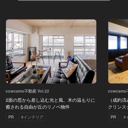
cowcamo不動産 Vol.22
cowcamo
2面の窓から差し込む光と風、木の温もりに
（成約済
癒される自由が丘のリノベ物件
クリンス
PR
#インテリア
PR
#