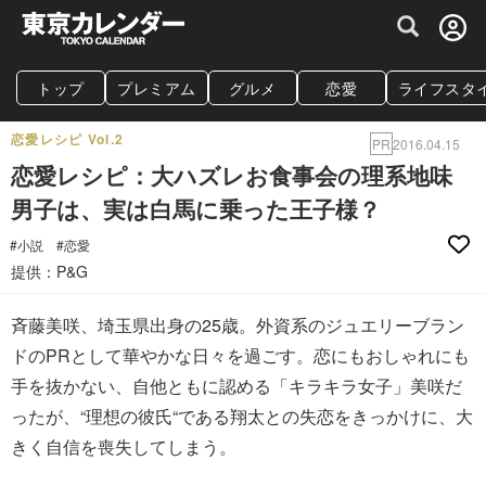
グルメ情報・プレミアムレストラン予約サイト
トップ
プレミアム
グルメ
恋愛
ライフスタ
恋愛レシピ Vol.2
PR
2016.04.15
恋愛レシピ：大ハズレお食事会の理系地味
男子は、実は白馬に乗った王子様？
#小説
#恋愛
提供：P&G
斉藤美咲、埼玉県出身の25歳。外資系のジュエリーブラン
ドのPRとして華やかな日々を過ごす。恋にもおしゃれにも
手を抜かない、自他ともに認める「キラキラ女子」美咲だ
ったが、“理想の彼氏“である翔太との失恋をきっかけに、大
きく自信を喪失してしまう。