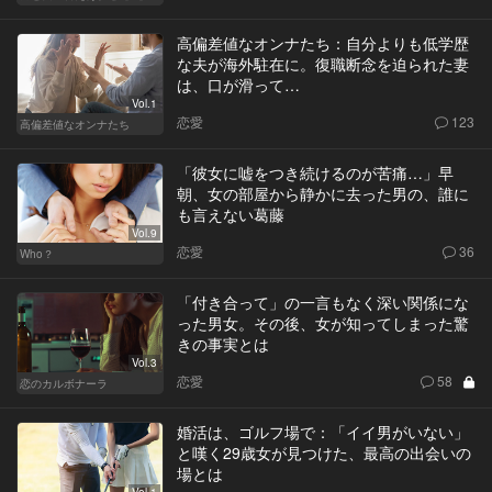
高偏差値なオンナたち：自分よりも低学歴
な夫が海外駐在に。復職断念を迫られた妻
は、口が滑って…
Vol.1
恋愛
123
高偏差値なオンナたち
「彼女に嘘をつき続けるのが苦痛…」早
朝、女の部屋から静かに去った男の、誰に
も言えない葛藤
Vol.9
恋愛
36
Who？
「付き合って」の一言もなく深い関係にな
った男女。その後、女が知ってしまった驚
きの事実とは
Vol.3
恋愛
58
恋のカルボナーラ
婚活は、ゴルフ場で：「イイ男がいない」
と嘆く29歳女が見つけた、最高の出会いの
場とは