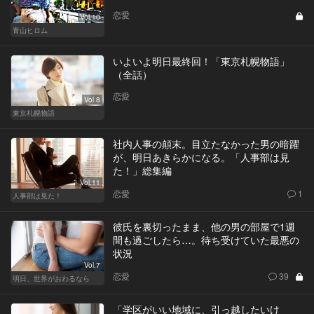
恋愛
Vol.10
青山ヒロム
いよいよ明日最終回！「東京札幌物語」
（全話）
恋愛
Vol.8
東京札幌物語
社内人事の顛末。目立たなかった男の暗躍
が、明日あきらかになる。「人事部は見
た！」総集編
Vol.11
恋愛
1
人事部は見た！
彼氏を裏切ったまま、他の男の部屋で1週
間も過ごしたら…。待ち受けていた最悪の
状況
Vol.7
恋愛
39
明日、世界がおわるなら
「学区がいい地域に、引っ越したいけ