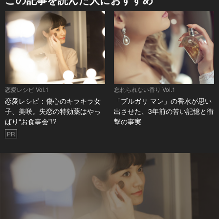
恋愛レシピ Vol.1
忘れられない香り Vol.1
恋愛レシピ：傷心のキラキラ女
「ブルガリ マン」の香水が思い
子、美咲。失恋の特効薬はやっ
出させた、3年前の苦い記憶と衝
ぱり“お食事会”!?
撃の事実
PR