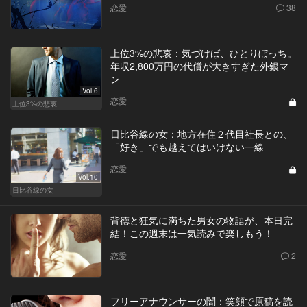
恋愛
38
上位3%の悲哀：気づけば、ひとりぼっち。
年収2,800万円の代償が大きすぎた外銀マ
ン
Vol.6
恋愛
上位3%の悲哀
日比谷線の女：地方在住２代目社長との、
「好き」でも越えてはいけない一線
恋愛
Vol.10
日比谷線の女
背徳と狂気に満ちた男女の物語が、本日完
結！この週末は一気読みで楽しもう！
恋愛
2
フリーアナウンサーの闇：笑顔で原稿を読