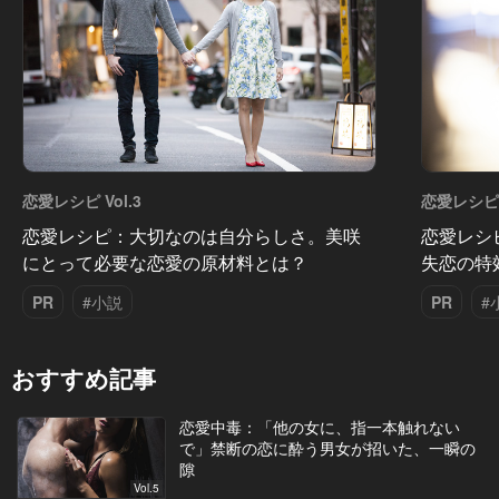
恋愛レシピ Vol.3
恋愛レシピ V
恋愛レシピ：大切なのは自分らしさ。美咲
恋愛レシ
にとって必要な恋愛の原材料とは？
失恋の特効
PR
#小説
PR
#
おすすめ記事
恋愛中毒：「他の女に、指一本触れない
で」禁断の恋に酔う男女が招いた、一瞬の
隙
Vol.5