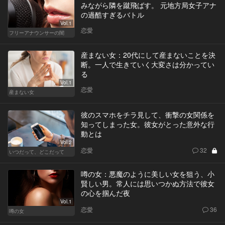
みながら隣を蹴飛ばす。 元地方局女子アナ
の過酷すぎるバトル
Vol.1
恋愛
フリーアナウンサーの闇
産まない女：20代にして産まないことを決
断。一人で生きていく大変さは分かってい
る
Vol.1
恋愛
産まない女
彼のスマホをチラ見して、衝撃の女関係を
知ってしまった女。彼女がとった意外な行
動とは
Vol.2
恋愛
32
いつだって、どこだって
噂の女：悪魔のように美しい女を狙う、小
賢しい男。常人には思いつかぬ方法で彼女
の心を掴んだ夜
Vol.1
恋愛
36
噂の女