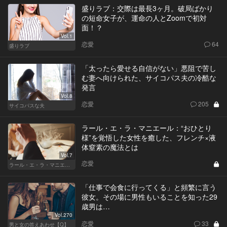
盛りラブ：交際は最長3ヶ月。破局ばかり
の短命女子が、運命の人とZoomで初対
面！？
Vol.1
恋愛
64
盛りラブ
「太ったら愛せる自信がない」悪阻で苦し
む妻へ向けられた、サイコパス夫の冷酷な
発言
Vol.8
恋愛
205
サイコパスな夫
ラール・エ・ラ・マニエール：“おひとり
様”を覚悟した女性を癒した、フレンチ×液
体窒素の魔法とは
Vol.7
恋愛
ラール・エ・ラ・マニエール
「仕事で会食に行ってくる」と頻繁に言う
彼女。その場に男性もいることを知った29
歳男は…
Vol.270
恋愛
33
男と女の答えあわせ【Q】