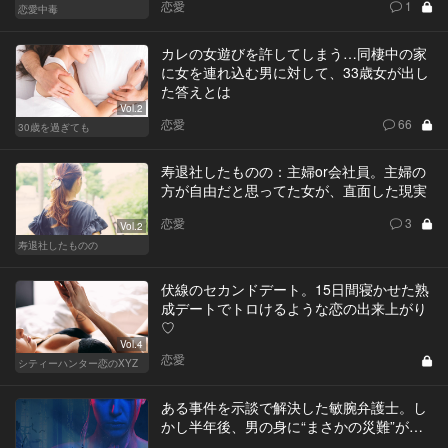
恋愛
1
恋愛中毒
カレの女遊びを許してしまう…同棲中の家
に女を連れ込む男に対して、33歳女が出し
た答えとは
Vol.2
恋愛
66
30歳を過ぎても
寿退社したものの：主婦or会社員。主婦の
方が自由だと思ってた女が、直面した現実
恋愛
3
Vol.2
寿退社したものの
伏線のセカンドデート。15日間寝かせた熟
成デートでトロけるような恋の出来上がり
♡
Vol.4
恋愛
シティーハンター恋のXYZ
ある事件を示談で解決した敏腕弁護士。し
かし半年後、男の身に“まさかの災難”が…