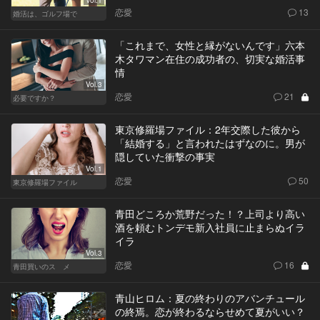
Vol.1
恋愛
13
婚活は、ゴルフ場で
「これまで、女性と縁がないんです」六本
木タワマン在住の成功者の、切実な婚活事
情
Vol.3
恋愛
21
必要ですか？
東京修羅場ファイル：2年交際した彼から
「結婚する」と言われたはずなのに。男が
隠していた衝撃の事実
Vol.1
恋愛
50
東京修羅場ファイル
青田どころか荒野だった！？上司より高い
酒を頼むトンデモ新入社員に止まらぬイラ
イラ
Vol.3
恋愛
16
青田買いのスゝメ
青山ヒロム：夏の終わりのアバンチュール
の終焉。恋が終わるならせめて夏がいい？