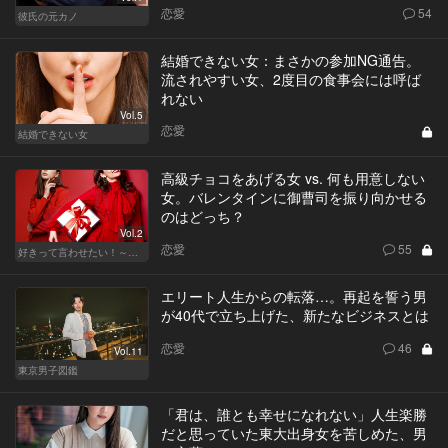
恋愛
54
彼氏の元カノ
結婚できない女：まさかの参加NG通告。
流されやすい女、2度目の食事会には呼ば
れない
Vol.5
恋愛
結婚できない女
高級チョコをあげる女 vs. 何も用意しない
女。バレンタインに御曹司を振り向かせる
のはどっち？
Vol.2
恋愛
55
好きって言わせたい！～正反対のふたり～
エリート人生からの転落…。再起を誓う男
が40代で立ち上げた、新たなビジネスとは
恋愛
46
Vol.11
東京男子図鑑
「君は、誰とも幸せになれない」人生楽勝
だと思っていた東大出身女を苦しめた、男