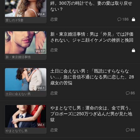
絆。300万の時計でも、妻の愛は取り戻せ
ない？
Vol.4
恋愛
186
愛しのドS妻
新・東京婚活事情：男は「外見」では評価
されない。ジャニ顔イケメンの挫折と挽回
恋愛
Vol.17
新・東京婚活事情
土日に会えない男：「既読にすらならな
い…」急に音信不通になる男に恋した、28
歳女の苦悩
Vol.1
恋愛
86
土日に会えない男
やまとなでし男：運命の女は、金で買う。
プロポーズに250万つぎ込んだ男が見た地
獄
Vol.1
恋愛
88
やまとなでし男