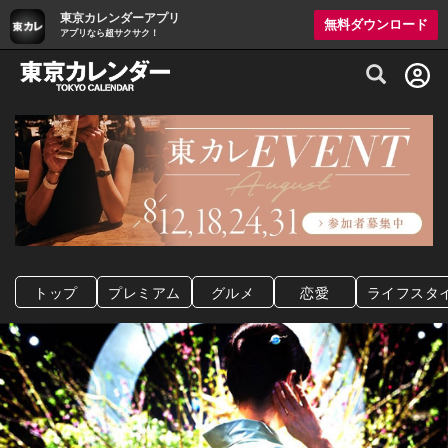
東京カレンダーアプリ
無料ダウンロード
アプリなら超サクサク！
グルメ情報・プレミアムレストラン予約サイト
トップ
プレミアム
グルメ
恋愛
ライフスタ