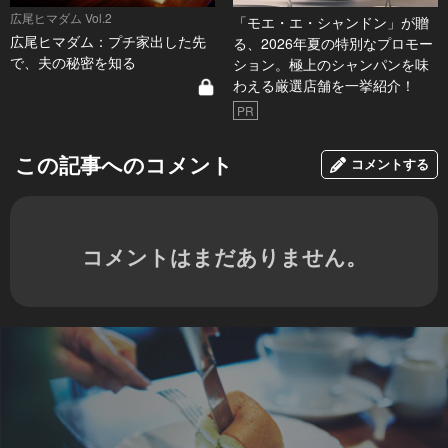
広尾ヒマダム Vol.2
「モエ・エ・シャンドン」が贈
広尾ヒマダム：プチ家出した先
る、2026年夏の特別なプロモー
で、夫の秘密を知る
ション。極上のシャンパンを味
わえる厳選店舗を一挙紹介！
PR
この記事へのコメント
コメントする
コメントはまだありません。