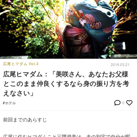
広尾ヒマダム Vol.3
2016.03.21
広尾ヒマダム：「美咲さん、あなたお父様
とこのまま仲良くするなら身の振り方を考
えなさい」
#ホテル
0
前回までのあらすじ
広尾に住むヒマダムこと三隅澄美は、夫の別宅で自分が暇