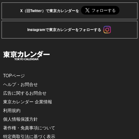
X（旧Twitter）で東京カレンダーを
Instagramで東京カレンダーをフォローする
TOPページ
ヘルプ・お問合せ
広告に関するお問合せ
東京カレンダー 企業情報
利用規約
個人情報保護方針
著作権・免責事項について
特定商取引法に基づく表示