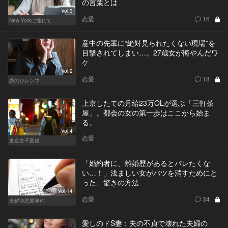
の言葉とは
Vol.3
恋愛
16
New Yorkに憧れて
意中の先輩に“絶対見られたくない現場”を
目撃されてしまい…。27歳女が悔やんだワ
ケ
Vol.2
恋愛
18
恋のジレンマ
上京したての月給23万OLが選ぶ「三軒茶
屋」。都会の女の第一歩はここから始ま
る。
Vol.4
恋愛
東京女子図鑑
「婚約者に、離婚歴があるとバレたくな
い…！」浅ましい女がバツを消すためにと
った、驚きの方法
Vol.14
恋愛
34
未解決恋愛事件
愛しのドS妻：夫の不貞で壊れた夫婦の