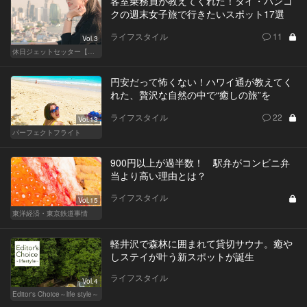
客室乗務員が教えてくれた！タイ・バンコ
クの週末女子旅で行きたいスポット17選
ライフスタイル
11
Vol.3
休日ジェットセッター【厳選スポット編】
円安だって怖くない！ハワイ通が教えてく
れた、贅沢な自然の中で“癒しの旅”を
ライフスタイル
22
Vol.13
パーフェクトフライト
900円以上が過半数！ 駅弁がコンビニ弁
当より高い理由とは？
ライフスタイル
Vol.15
東洋経済・東京鉄道事情
軽井沢で森林に囲まれて貸切サウナ。癒や
しステイが叶う新スポットが誕生
ライフスタイル
Vol.4
Editor's Choice～life style～