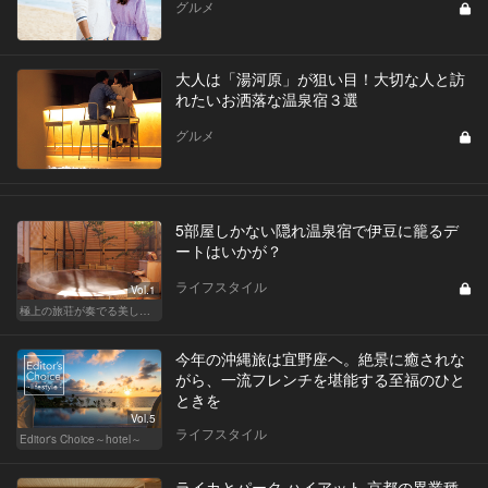
グルメ
大人は「湯河原」が狙い目！大切な人と訪
れたいお洒落な温泉宿３選
グルメ
5部屋しかない隠れ温泉宿で伊豆に籠るデ
ートはいかが？
ライフスタイル
Vol.1
極上の旅荘が奏でる美しき寛ぎ
今年の沖縄旅は宜野座ヘ。絶景に癒されな
がら、一流フレンチを堪能する至福のひと
ときを
Vol.5
ライフスタイル
Editor's Choice～hotel～
ライカとパーク ハイアット 京都の異業種