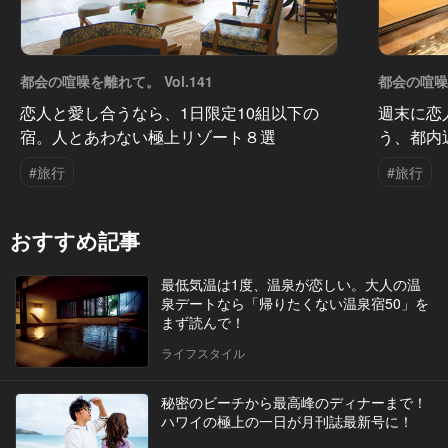
都会の喧噪を離れて。 Vol.141
都会の喧噪を
恋人と愛し合うなら、1日限定10組以下の
週末に恋
宿。人とあわない極上リゾート８選
う、都内
#旅行
#旅行
おすすめ記事
最低気温は1度、温泉が恋しい。大人の温
泉デートなら「帰りたくない温泉宿50」を
まず読んで！
ライフスタイル
秘密のビーチから最高峰のディナーまで！
ハワイの極上の一日が月刊誌最新号に！