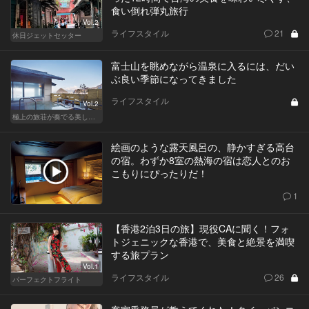
食い倒れ弾丸旅行
Vol.2
ライフスタイル
21
休日ジェットセッター
富士山を眺めながら温泉に入るには、だい
ぶ良い季節になってきました
ライフスタイル
Vol.2
極上の旅荘が奏でる美しき寛ぎ
絵画のような露天風呂の、静かすぎる高台
の宿。わずか8室の熱海の宿は恋人とのお
こもりにぴったりだ！
1
【香港2泊3日の旅】現役CAに聞く！フォ
トジェニックな香港で、美食と絶景を満喫
する旅プラン
Vol.1
ライフスタイル
26
パーフェクトフライト