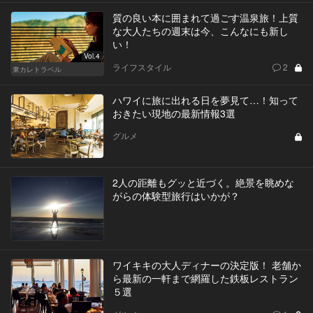
質の良い本に囲まれて過ごす温泉旅！上質
な大人たちの週末は今、こんなにも新し
い！
Vol.4
ライフスタイル
2
東カレトラベル
ハワイに旅に出れる日を夢見て…！知って
おきたい現地の最新情報3選
グルメ
2人の距離もグッと近づく。絶景を眺めな
がらの体験型旅行はいかが？
ワイキキの大人ディナーの決定版！ 老舗か
ら最新の一軒まで網羅した鉄板レストラン
５選