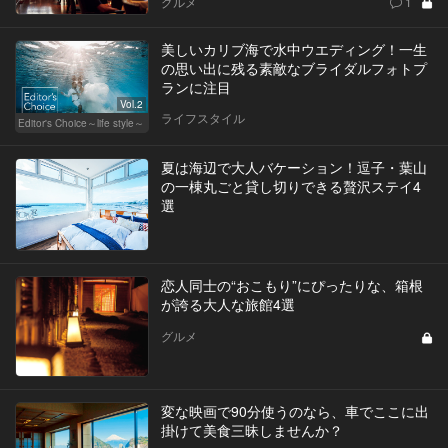
グルメ
1
美しいカリブ海で水中ウエディング！一生
の思い出に残る素敵なブライダルフォトプ
ランに注目
Vol.2
ライフスタイル
Editor's Choice～life style～
夏は海辺で大人バケーション！逗子・葉山
の一棟丸ごと貸し切りできる贅沢ステイ4
選
恋人同士の“おこもり”にぴったりな、箱根
が誇る大人な旅館4選
グルメ
変な映画で90分使うのなら、車でここに出
掛けて美食三昧しませんか？