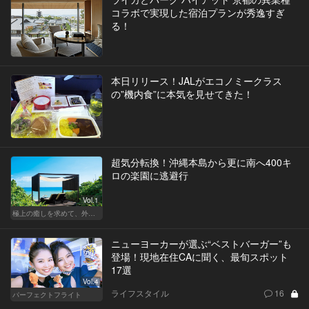
コラボで実現した宿泊プランが秀逸すぎ
る！
本日リリース！JALがエコノミークラス
の”機内食”に本気を見せてきた！
超気分転換！沖縄本島から更に南へ400キ
ロの楽園に逃避行
Vol.1
極上の癒しを求めて、外さない日本の名宿
ニューヨーカーが選ぶ“ベストバーガー”も
登場！現地在住CAに聞く、最旬スポット
17選
Vol.4
ライフスタイル
16
パーフェクトフライト