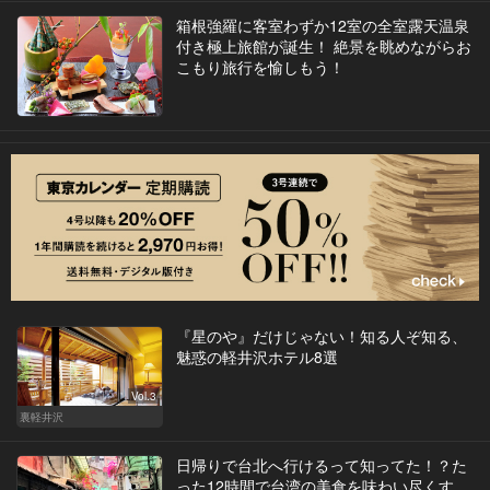
箱根強羅に客室わずか12室の全室露天温泉
付き極上旅館が誕生！ 絶景を眺めながらお
こもり旅行を愉しもう！
『星のや』だけじゃない！知る人ぞ知る、
魅惑の軽井沢ホテル8選
Vol.3
裏軽井沢
日帰りで台北へ行けるって知ってた！？た
った12時間で台湾の美食を味わい尽くす、