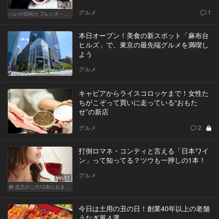
Vol.1
グルメ
1
ハレの日向け フレンチ・高級店
本日オープン！美食の新スポット「麻布台
ヒルズ」で、東京の最先端グルメを満喫し
よう
グルメ
キャビアからライスコロッケまで！女性た
ちがこぞって買いに走っている“おもた
せ”の新店
グルメ
2
打倒ロマネ・コンティと言える「日本ワイ
ン」って知ってる？ツウも一押しの1本！
グルメ
Vol.11
柳 忠之のこの12本におまかせ
今日は土用の丑の日！創業40年以上の老舗
うなぎ屋４選