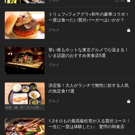
トリュフ×フォアグラ×和牛の豪華コラボ！
一度は食べたい贅沢バーガーはいかが？
グルメ
寒い夜もホットな東京グルメで心温まる！
いま話題のおすすめ美食店5選
グルメ
決定版！大人がランチで無性に欲する人気
の魚定食11選
グルメ
Vol.1
定食・麺・丼！大人が満足できるサクッとグルメ
1.2キロもの最高級松茸が入る贅沢コース！
一生に一度は体験したい、驚愕の和食店