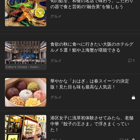
旬の鮎を、和食の名店で味わう。こだわり
の器で食と芸術の“融合美”を愉しもう
グルメ
食欲の秋に食べに行きたい大阪のホテルグ
ルメ５選！鮨や上海蟹が堪能できる
グルメ
1
Vol.34
Editor's Choice～hotel～
華やかな「おはぎ」は春スイーツの決定
版！見た目も味も最高な人気店！
グルメ
港区女子に浅草初体験させてみたら、老舗
中華『餃子の王さま』で浮きまくってい
た！
グルメ
15