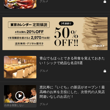
グルメ
青山でもほっとできる和食を覚えておきた
い！シックで絶品な名店5選
グルメ
恵比寿に『いぐち』の新店がオープン！最
高峰のお米を主役にした、次世代の人気店
間違いなしのお店だ！
Vol.4
グルメ
白米を我慢しない