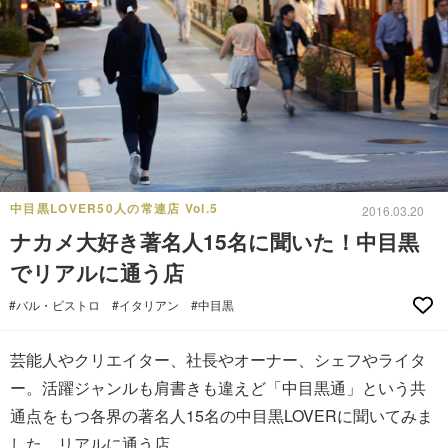
中目黒LOVER50人の常連店 Vol.5
2016.03.20
ナカメ大好き著名人15名に聞いた！中目黒
でリアルに通う店
#バル・ビストロ
#イタリアン
#中目黒
芸能人やクリエイター、社長やオーナー、シェフやライタ
ー。活躍ジャンルも肩書きも違えど「中目黒通」という共
通点をもつ各界の著名人15名の中目黒LOVERに聞いてみま
した、リアルに通う店。