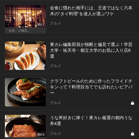
会食に慣れた相手には、王道ではなく六本
木の“タイ料理”を達人が選ぶワケ
グルメ
Vol.1
「会食」の極意。
東カレ編集部員が独断と偏見で選ぶ！学芸
大学・祐天寺・都立大学のお気に入り店6
選
グルメ
クラフトビールのために作ったフライドチ
キンって？料理目当てでも訪れたいビアバ
ー
グルメ
うな丼好きに捧ぐ！東カレ厳選の都内うな
丼4選
グルメ
Vol.4