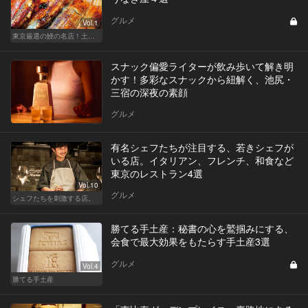
グルメ
Vol.1
東京厳選の鰻の名店！土用の丑の日じゃなくても行きたい
スナック偏愛ライターが飲み歩いて解き明
かす！多彩なスナックから紐解く、池尻・
三宿の深夜の素顔
グルメ
有名シェフたちが注目する、若きシェフが
いる店。イタリアン、フレンチ、和食など
東京のレストラン4選
Vol.10
グルメ
シェフたちを刺激する店。
勝てる手土産：秘書の心を鷲掴みにする、
会食で最大効果をもたらす手土産3選
グルメ
Vol.4
勝てる手土産