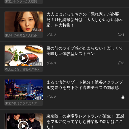
東京カレンダーが太鼓判！パワーチャージどんぶり祭
大人にはとっておきの「隠れ家」が必要
だ！月刊誌最新号は「大人しかいない隠れ
家」を大特集！
Vol.35
グルメ
8
東カレの素敵な大人に必要なこと
目の前のライブ感がたまらない！楽しくて
美味しい体験型レストラン
グルメ
3
Vol.14
教えたくない秘密のグルメ
まるで海外リゾート気分！渋谷スクランブ
ル交差点を見下ろす高層テラスの開放感
グルメ
Vol.4
東京の夏はテラスだ！デートも女子会も盛り上がること間違いなし！
東京随一の劇場型レストランが誕生！ 五感
をフルに使って楽しむ神楽坂の新店はここ
だ！