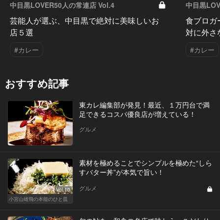
中目黒LOVER50人の常連店 Vol.4
中目黒LOV
芸能人が選ぶ、中目黒で絶対に美味しいお
食ブロガ
店５選
対に外さ
#カレー
#カレー
おすすめ記事
東カレ編集部が発見！最近、１万円台で満
足できるコスパ優良店が増えている！
グルメ
素材を極めることでシンプルを極めた“しら
すバター丼”が本気で旨い！
グルメ
Vol.10
小宮山雄飛の本能のひと皿