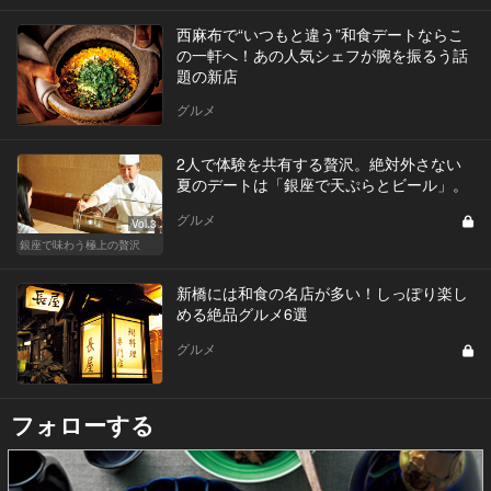
西麻布で“いつもと違う”和食デートならこ
の一軒へ！あの人気シェフが腕を振るう話
題の新店
グルメ
2人で体験を共有する贅沢。絶対外さない
夏のデートは「銀座で天ぷらとビール」。
グルメ
Vol.3
銀座で味わう極上の贅沢
新橋には和食の名店が多い！しっぽり楽し
める絶品グルメ6選
グルメ
フォローする