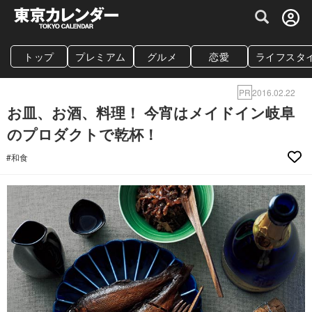
グルメ情報・プレミアムレストラン予約サイト
トップ
プレミアム
グルメ
恋愛
ライフスタ
PR
2016.02.22
お皿、お酒、料理！ 今宵はメイドイン岐阜
のプロダクトで乾杯！
#和食