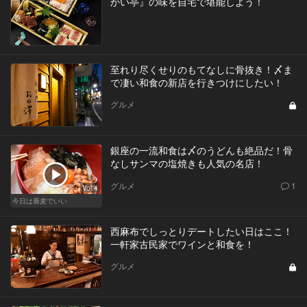
かい亭』の味を自宅で堪能しよう！
至れり尽くせりのもてなしに骨抜き！〆ま
で凄い和食の新店を行きつけにしたい！
グルメ
銀座の一流和食は〆のうどんも絶品だ！骨
なしサンマの塩焼きも人気の名店！
グルメ
1
Vol.4
今日は蕎麦でいい
西麻布でしっとりデートしたい日はここ！
一軒家古民家でワインと和食を！
グルメ