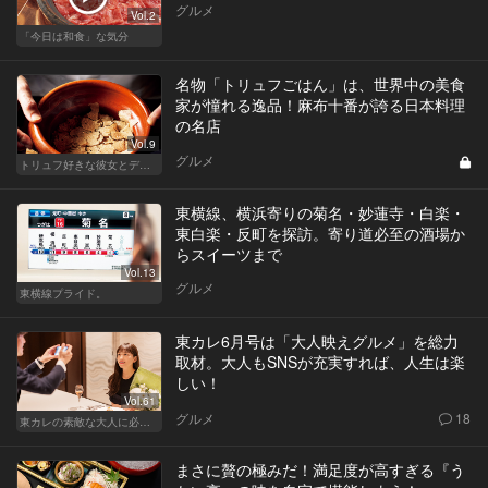
グルメ
Vol.2
「今日は和食」な気分
名物「トリュフごはん」は、世界中の美食
家が憧れる逸品！麻布十番が誇る日本料理
の名店
Vol.9
グルメ
トリュフ好きな彼女とデートにおすすめ！東京の人気店
東横線、横浜寄りの菊名・妙蓮寺・白楽・
東白楽・反町を探訪。寄り道必至の酒場か
らスイーツまで
Vol.13
グルメ
東横線プライド。
東カレ6月号は「大人映えグルメ」を総力
取材。大人もSNSが充実すれば、人生は楽
しい！
Vol.61
グルメ
18
東カレの素敵な大人に必要なこと
まさに贅の極みだ！満足度が高すぎる『う