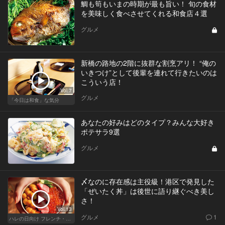
鯛も筍もいまの時期が最も旨い！ 旬の食材
を美味しく食べさせてくれる和食店４選
グルメ
新橋の路地の2階に抜群な割烹アリ！ “俺の
いきつけ”として後輩を連れて行きたいのは
こういう店！
Vol.7
グルメ
「今日は和食」な気分
あなたの好みはどのタイプ？みんな大好き
ポテサラ9選
グルメ
〆なのに存在感は主役級！港区で発見した
「ぜいたく丼」は後世に語り継ぐべき美し
さ！
Vol.13
グルメ
1
ハレの日向け フレンチ・高級店