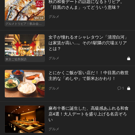
秋の和食デートの話題になるトリビア。
「目黒のさんま」ってどういう意味？
グルメ
Vol.14
グルメトリビア！飲み会やデートで会話のネタになるQ＆A
女子が憧れるオシャレタウン「清澄白河」
は家賃が高い…。その1駅隣の穴場エリア
とは？
Vol.10
グルメ
東京ご近所探訪
とにかくご飯が旨い店だ！！中目黒の救世
主的な「めしや」で新米おかわり！
グルメ
1
麻布十番に誕生した、高級感あふれる和食
店4選！大人デートを盛り上げる名店ぞろ
い
グルメ