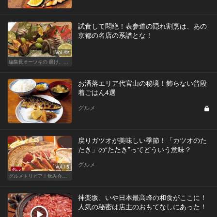
試食して悶絶！表参道の隠れ割烹は、あの
京都の名店の系譜とな！
Vol.42
編集長オーツキの 磨け、バカ舌！ 学べ、オトナの遊び
お洒落エリア代官山の秘境！飾らない普段
着ごはん4選
グルメ
戻りガツオが美味しい季節！「カツオのた
たき」の“たたき”ってどういう意味？
グルメ
Vol.15
グルメトリビア！飲み会やデートで会話のネタになるQ＆A
神楽坂、いや日本最高峰の和食がここに！
人気の秘密は店主のおもてなしにあった！