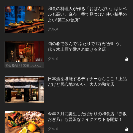
和食の料理人が作る「おばんざい」はレベ
ルも高い。麻布十番で見つけた使い勝手の
よい“第二の台所”
グルメ
旬の肴で飲んで“ふたりで1万円”が叶う、
代々木上原で愛され続ける名店！
グルメ
Vol.8
初心者向け！緊張しない東京デートプラン
日本酒を堪能するディナーならここ！上品
だけど居心地のいい、大人の和食店
今年３月に誕生したばかりの和食店『赤坂
おぎ乃』も贅沢なテイクアウトを開始！
グルメ