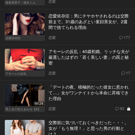
恋愛
雑食系男子・植木くん
恋愛依存症：男にチヤホヤされるのは交際
前まで。31歳のあざとい童顔美女が、2週
間で捨てられる理由
Vol.1
恋愛
177
恋愛依存症
アモーレの反乱：40歳初婚。リッチな夫が
厳選したはずの「若く美しい妻」の罠と秘
密
Vol.1
恋愛
17
アモーレの反乱
「デートの夜、積極的だった彼女に惹かれ
て…」女がワンナイトから本命に昇格でき
た理由
Vol.29
恋愛
93
男と女の答えあわせ【A】
交際前に気づいておくべきだった・・・。
女が「もう無理！」と思った男の行動と
は？