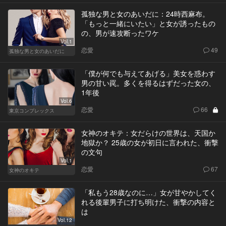
孤独な男と女のあいだに：24時西麻布。
「もっと一緒にいたい」と女が誘ったもの
の、男が速攻断ったワケ
Vol.1
恋愛
49
孤独な男と女のあいだに
「僕が何でも与えてあげる」美女を惑わす
男の甘い罠。多くを得るはずだった女の、
1年後
Vol.6
恋愛
66
東京コンプレックス
女神のオキテ：女だらけの世界は、天国か
地獄か？ 25歳の女が初日に言われた、衝撃
の文句
Vol.1
恋愛
67
女神のオキテ
「私もう28歳なのに…」女が甘やかしてく
れる後輩男子に打ち明けた、衝撃の内容と
は
Vol.12