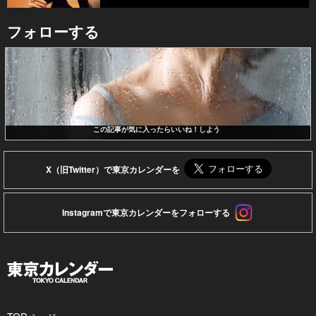
フォローする
この記事が気に入ったらいいね！しよう
X（旧Twitter）で東京カレンダーを
Instagramで東京カレンダーをフォローする