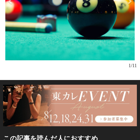
1/11
この記事を読んだ人におすすめ