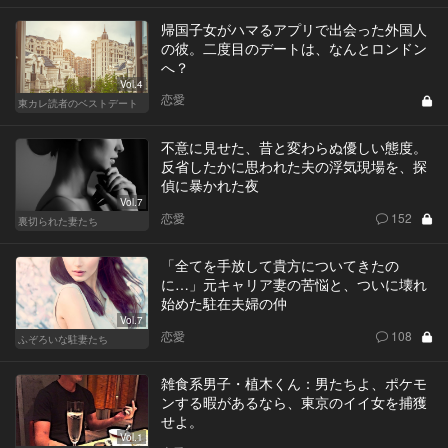
帰国子女がハマるアプリで出会った外国人
の彼。二度目のデートは、なんとロンドン
へ？
Vol.4
恋愛
東カレ読者のベストデート
不意に見せた、昔と変わらぬ優しい態度。
反省したかに思われた夫の浮気現場を、探
偵に暴かれた夜
Vol.7
恋愛
152
裏切られた妻たち
「全てを手放して貴方についてきたの
に…」元キャリア妻の苦悩と、ついに壊れ
始めた駐在夫婦の仲
Vol.7
恋愛
108
ふぞろいな駐妻たち
雑食系男子・植木くん：男たちよ、ポケモ
ンする暇があるなら、東京のイイ女を捕獲
せよ。
Vol.1