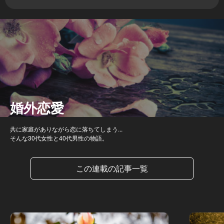
婚外恋愛
共に家庭がありながら恋に落ちてしまう...
そんな30代女性と40代男性の物語。
この連載の記事一覧