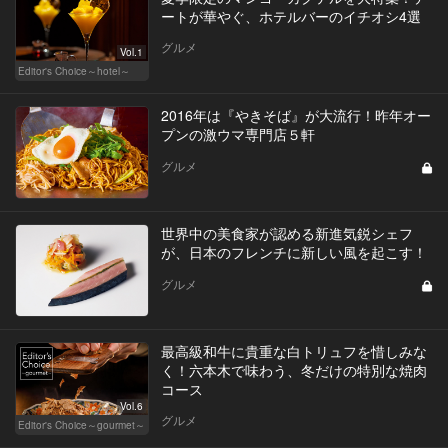
ートが華やぐ、ホテルバーのイチオシ4選
グルメ
Vol.1
Editor's Choice～hotel～
2016年は『やきそば』が大流行！昨年オー
プンの激ウマ専門店５軒
グルメ
世界中の美食家が認める新進気鋭シェフ
が、日本のフレンチに新しい風を起こす！
グルメ
最高級和牛に貴重な白トリュフを惜しみな
く！六本木で味わう、冬だけの特別な焼肉
コース
Vol.6
グルメ
Editor's Choice～gourmet～