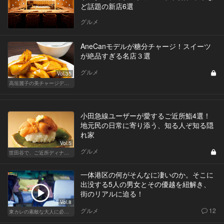
ど話題の新店6選
グルメ
AneCanモデルが糖分チャージ！スイーツ
が絶品すぎる名店３選
グルメ
Vol.35
高垣麗子の美チャージディナー
小田急線ユーザーが愛するご近所鮨4選！
地元民の日常に寄り添う、知る人ぞ知る隠
れ家
Vol.5
グルメ
世田谷で、ご近所ディナーを楽しもう！
一体港区の何がそんなに凄いのか。そこに
出没する5人の男女とその優越を紐解き、
街のリアルに迫る！
Vol.8
グルメ
12
東カレの素敵な大人に必要なこと