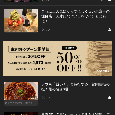
これ以上人気になってほしくない東京一の
注目店！天才的なパフェをワインととも
に！
グルメ
ツウも「旨い！」と納得する、都内屈指の
担々麺の名店6選
グルメ
Vol.6
東京で人気の担々麺ベストセレクション！
夏季限定のマンゴーカクテルを大特集！デ