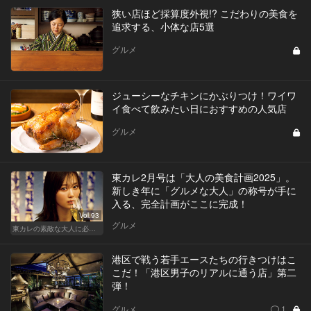
狭い店ほど採算度外視!? こだわりの美食を
追求する、小体な店5選
グルメ
ジューシーなチキンにかぶりつけ！ワイワ
イ食べて飲みたい日におすすめの人気店
グルメ
東カレ2月号は「大人の美食計画2025」。
新しき年に「グルメな大人」の称号が手に
入る、完全計画がここに完成！
Vol.93
グルメ
東カレの素敵な大人に必要なこと
港区で戦う若手エースたちの行きつけはこ
こだ！「港区男子のリアルに通う店」第二
弾！
グルメ
1