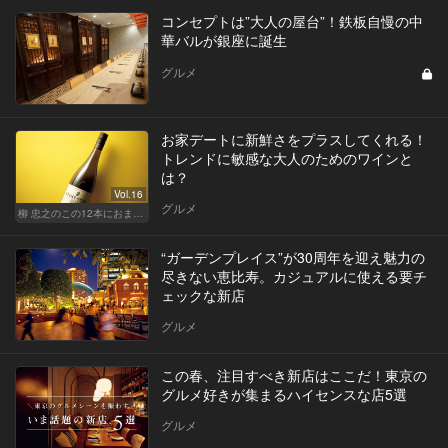
コンセプトは”大人の屋台”！鉄板自慢の中
華バルが銀座に誕生
グルメ
お家デートに新鮮さをプラスしてくれる！
トレンドに敏感な大人のためのワインと
は？
Vol.16
グルメ
柳 忠之のこの12本におまかせ
“ガーデンプレイス”が30周年を迎え魅力の
尽きない恵比寿。カジュアルに使える要チ
ェックな新店
グルメ
この春、注目すべき新店はここだ！東京の
グルメ好きが集まるハイセンスな店5選
グルメ