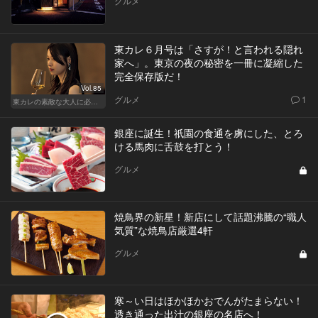
グルメ
東カレ６月号は「さすが！と言われる隠れ
家へ」。東京の夜の秘密を一冊に凝縮した
完全保存版だ！
Vol.85
グルメ
1
東カレの素敵な大人に必要なこと
銀座に誕生！祇園の食通を虜にした、とろ
ける馬肉に舌鼓を打とう！
グルメ
焼鳥界の新星！新店にして話題沸騰の“職人
気質”な焼鳥店厳選4軒
グルメ
寒～い日はほかほかおでんがたまらない！
透き通った出汁の銀座の名店へ！