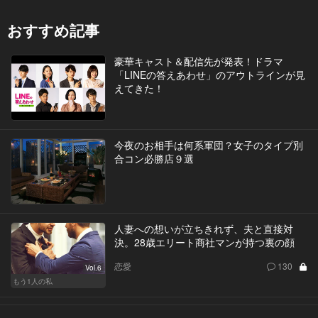
おすすめ記事
豪華キャスト＆配信先が発表！ドラマ
「LINEの答えあわせ」のアウトラインが見
えてきた！
今夜のお相手は何系軍団？女子のタイプ別
合コン必勝店９選
人妻への想いが立ちきれず、夫と直接対
決。28歳エリート商社マンが持つ裏の顔
恋愛
130
Vol.6
もう1人の私