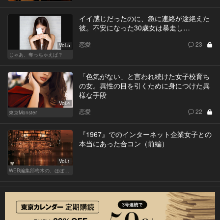
イイ感じだったのに、急に連絡が途絶えた
彼。不安になった30歳女は暴走し…
恋愛
23
Vol.5
じゃあ、奪っちゃえば？
「色気がない」と言われ続けた女子校育ち
の女。異性の目を引くために身につけた異
様な手段
Vol.4
恋愛
22
東京Monster
『1967』でのインターネット企業女子との
本当にあった合コン（前編）
Vol.1
WEB編集部梅木の、ほぼノンフィクション合コン実況中継