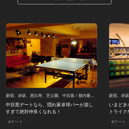
新宿、赤坂、恵比寿、芝公園、中目黒！都内最強
新宿、赤
のデートスポット5選 Vol.5
のデートスポ
中目黒デートなら、隠れ家卓球バーが楽し
いまどき
すぎて絶対仲良くなれる！
トライク
#デート
#デート