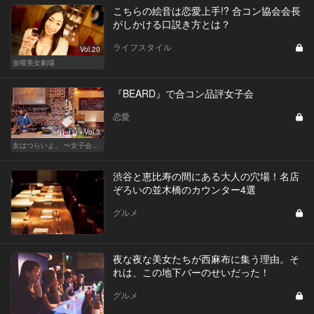
こちらの絵音は恋愛上手!? 合コン協会会長
がしかける口説き方とは？
ライフスタイル
Vol.20
金曜美女劇場
『BEARD』で合コン品評女子会
恋愛
Vol.3
女はつらいよ。 〜女子会は、甘くて苦い〜
渋谷と恵比寿の間にある大人の穴場！名店
ぞろいの並木橋のカウンター4選
グルメ
夜な夜な美女たちが西麻布に集う理由。そ
れは、この地下バーのせいだった！
グルメ