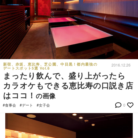
新宿、赤坂、恵比寿、芝公園、中目黒！都内最強の
2016.12.26
デートスポット5選 Vol.6
まったり飲んで、盛り上がったら
カラオケもできる恵比寿の口説き店
はココ！
の画像
#食事会
#デート
#女子会
0