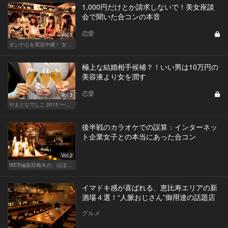
1,000円だけとか請求しないで！美女座談
会で聞いた合コンの本音
恋愛
Vol.1
オンナ心を実況中継！ 女性が嬉しい合コンの法則 & 使える合コン酒場
極上な結婚相手候補？！いい男は10万円の
美容液より女を潤す
恋愛
Vol.3
やまとなでしこ 2015 〜極上の結婚〜
後半戦のカラオケでの誤算：インターネッ
ト企業女子との本当にあった合コン
Vol.2
WEB編集部梅木の、ほぼノンフィクション合コン実況中継
イマドキ感が喜ばれる、恵比寿エリアの新
酒場４選！“人脈おじさん”御用達の話題店
グルメ