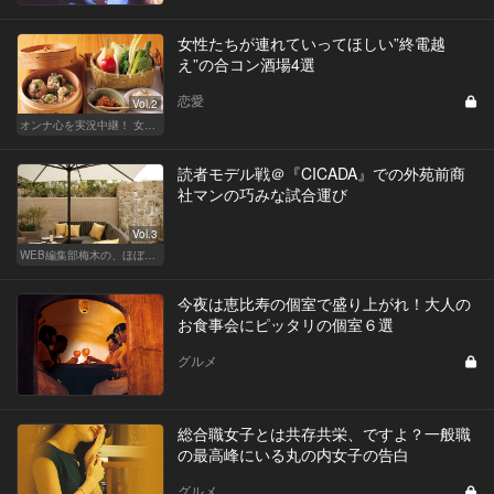
女性たちが連れていってほしい”終電越
え”の合コン酒場4選
恋愛
Vol.2
オンナ心を実況中継！ 女性が嬉しい合コンの法則 & 使える合コン酒場
読者モデル戦＠『CICADA』での外苑前商
社マンの巧みな試合運び
Vol.3
WEB編集部梅木の、ほぼノンフィクション合コン実況中継
今夜は恵比寿の個室で盛り上がれ！大人の
お食事会にピッタリの個室６選
グルメ
総合職女子とは共存共栄、ですよ？一般職
の最高峰にいる丸の内女子の告白
グルメ