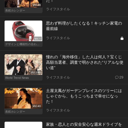
た！
Vol.48
ライフスタイル
表紙カレンダー
思わず料理がしたくなる！キッチン家電の
最前線
ライフスタイル
Vol.1
デザインと機能性の合わせ技！ こんなキッチン家電が欲しかった！
憧れの「海外移住」した人は何人？宝くじ
高額当選者、調査で明かされた“リアルな使
い道”
Vol.148
ライフスタイル
29
World Trend News
土屋太鳳がガーデンプレイスのツリーには
しゃぐから、もうこっちまで幸せになっ
た！
Vol.40
ライフスタイル
表紙カレンダー
家族・恋人との安全安心な週末ドライブを