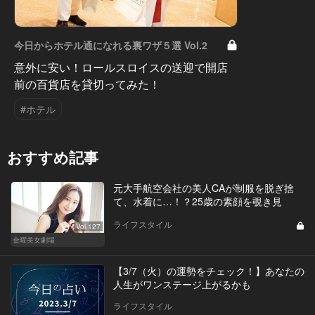
今日からホテル通になれる裏ワザ５選 Vol.2
意外に安い！ロールスロイスの送迎で開店
前の百貨店を貸切ってみた！
#ホテル
おすすめ記事
元大手航空会社の美人CAが制服を脱ぎ捨
て、水着に…！？25歳の素顔を覗き見
ライフスタイル
Vol.127
金曜美女劇場
【3/7（火）の運勢をチェック！】あなたの
人生がワンステージ上がるかも
ライフスタイル