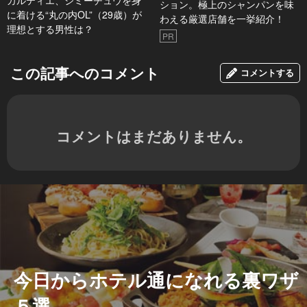
カルティエ、ジミーチュウを身
ション。極上のシャンパンを味
に着ける“丸の内OL”（29歳）が
わえる厳選店舗を一挙紹介！
理想とする男性は？
PR
この記事へのコメント
コメントする
コメントはまだありません。
今日からホテル通になれる裏ワザ
５選