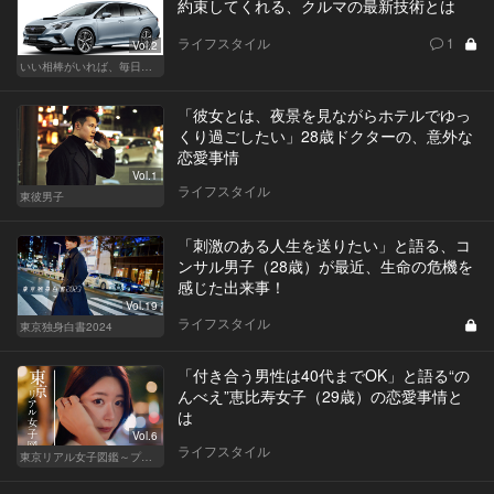
約束してくれる、クルマの最新技術とは
ライフスタイル
1
Vol.2
いい相棒がいれば、毎日が楽しい。クルマがあるとできること
「彼女とは、夜景を見ながらホテルでゆっ
くり過ごしたい」28歳ドクターの、意外な
恋愛事情
Vol.1
ライフスタイル
東彼男子
「刺激のある人生を送りたい」と語る、コ
ンサル男子（28歳）が最近、生命の危機を
感じた出来事！
Vol.19
ライフスタイル
東京独身白書2024
「付き合う男性は40代までOK」と語る“の
んべえ”恵比寿女子（29歳）の恋愛事情と
は
Vol.6
ライフスタイル
東京リアル女子図鑑～プロローグ編～