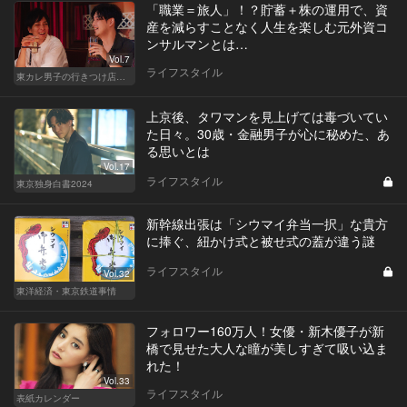
「職業＝旅人」！？貯蓄＋株の運用で、資
産を減らすことなく人生を楽しむ元外資コ
ンサルマンとは…
Vol.7
ライフスタイル
東カレ男子の行きつけ店でハシゴ酒
上京後、タワマンを見上げては毒づいてい
た日々。30歳・金融男子が心に秘めた、あ
る思いとは
Vol.17
ライフスタイル
東京独身白書2024
新幹線出張は「シウマイ弁当一択」な貴方
に捧ぐ、紐かけ式と被せ式の蓋が違う謎
ライフスタイル
Vol.32
東洋経済・東京鉄道事情
フォロワー160万人！女優・新木優子が新
橋で見せた大人な瞳が美しすぎて吸い込ま
れた！
Vol.33
ライフスタイル
表紙カレンダー