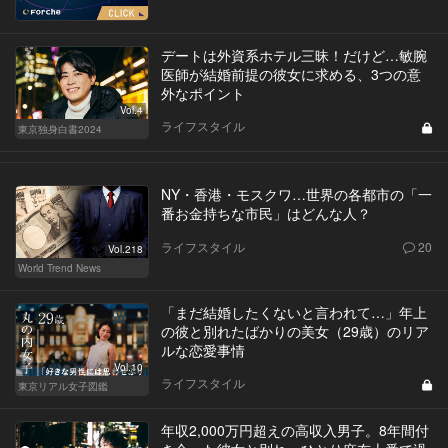
デートは外資系ホテル三昧！だけど…敏腕
医師が結婚前提の彼女に求める、3つの意
外なポイント
Vol.4
ライフスタイル
東京独身白書2024
NY・香港・モスクワ…世界の各都市の「一
番お金持ちな市民」はどんな人？
ライフスタイル
20
Vol.218
World Trend News
「まだ結婚したくないと言われて…」年上
の彼と別れたばかりの美女（29歳）のリア
ルな恋愛事情
Vol.10
ライフスタイル
東京リアル女子図鑑
年収2,000万円超えの高収入男子。8年間付