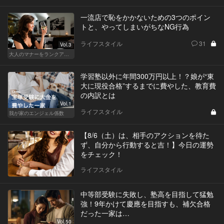
一流店で恥をかかないための3つのポイン
トと、やってしまいがちなNG行為
ライフスタイル
31
Vol.3
大人のマナーをランクアップせよ
学習塾以外に年間300万円以上！？娘が“東
大に現役合格”するまでに費やした、教育費
の内訳とは
Vol.1
ライフスタイル
我が家のエンジェル係数
【8/6（土）は、相手のアクションを待た
ず、自分から行動すると吉！】今日の運勢
をチェック！
ライフスタイル
中等部受験に失敗し、塾高を目指して猛勉
強！9年かけて慶應を目指すも、補欠合格
だった一家は…
Vol.50