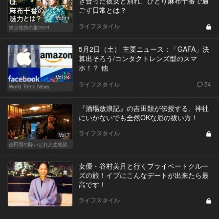
き合った彼女と別れ、ひとり麻布十番で過
ごす日常とは？
Vol.11
ライフスタイル
東京独身白書2024
5月2日（土） 主要ニュース：「GAFA」決
算出そろう/コンタクトレンズ型のスマ
ホ！？ 他
Vol.24
ライフスタイル
54
World Trend News
『酒場放浪記』の吉田類が伝授する、神社
にいかないでも全然OKな厄の祓い方！
ライフスタイル
Vol.7
吉田類の酔いどれ人生相談
女優・谷村美月と行くプライベートクルー
ズの旅！イブにこんなデートが出来たら最
高です！
ライフスタイル