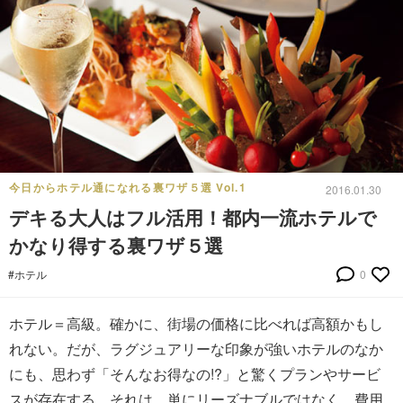
今日からホテル通になれる裏ワザ５選 Vol.1
2016.01.30
デキる大人はフル活用！都内一流ホテルで
かなり得する裏ワザ５選
#ホテル
0
ホテル＝高級。確かに、街場の価格に比べれば高額かもし
れない。だが、ラグジュアリーな印象が強いホテルのなか
にも、思わず「そんなお得なの!?」と驚くプランやサービ
スが存在する。それは、単にリーズナブルではなく、費用