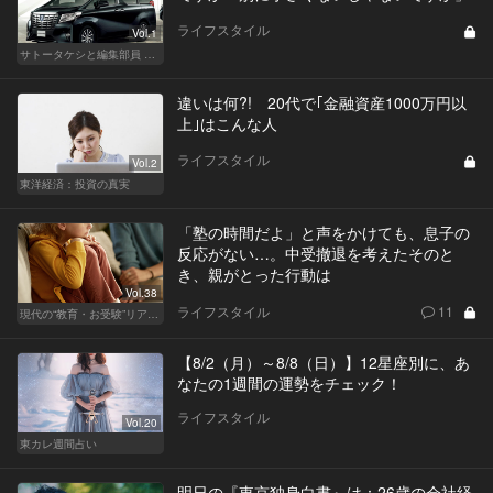
ライフスタイル
Vol.1
サトータケシと編集部員 船山の"CAR GENTSへの道"
違いは何?! 20代で｢金融資産1000万円以
上｣はこんな人
ライフスタイル
Vol.2
東洋経済：投資の真実
「塾の時間だよ」と声をかけても、息子の
反応がない…。中受撤退を考えたそのと
き、親がとった行動は
Vol.38
ライフスタイル
11
現代の“教育・お受験”リアルドキュメント
【8/2（月）～8/8（日）】12星座別に、あ
なたの1週間の運勢をチェック！
ライフスタイル
Vol.20
東カレ週間占い
明日の『東京独身白書』は：26歳の会社経