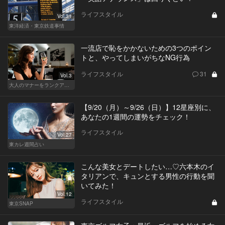
ライフスタイル
Vol.31
東洋経済・東京鉄道事情
一流店で恥をかかないための3つのポイン
トと、やってしまいがちなNG行為
ライフスタイル
31
Vol.3
大人のマナーをランクアップせよ
【9/20（月）～9/26（日）】12星座別に、
あなたの1週間の運勢をチェック！
ライフスタイル
Vol.27
東カレ週間占い
こんな美女とデートしたい…♡六本木のイ
タリアンで、キュンとする男性の行動を聞
いてみた！
Vol.12
ライフスタイル
東京SNAP