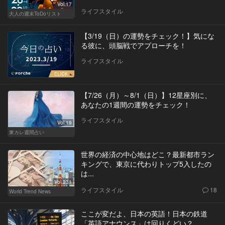
Vol.17
ライフスタイル
大人の週末ToDoリスト
【3/19（日）の運勢をチェック！】気にな
る彼に、頭脳戦でアプローチを！
ライフスタイル
【7/26（月）～8/1（日）】12星座別に、
あなたの1週間の運勢をチェック！
ライフスタイル
Vol.19
東カレ週間占い
世界の経済の中心地はどこ？最新都市ラン
キングで、東京に代わりトップ5入したの
は...
Vol.231
ライフスタイル
18
World Trend News
ここが変だよ、日本の英語！日本の鉄道
「英語アナウンス」は回りくどい？