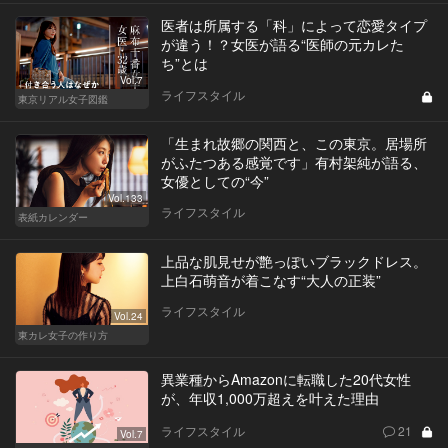
医者は所属する「科」によって恋愛タイプ
が違う！？女医が語る“医師の元カレた
ち”とは
Vol.7
ライフスタイル
東京リアル女子図鑑
「生まれ故郷の関西と、この東京。居場所
がふたつある感覚です」有村架純が語る、
女優としての“今”
Vol.133
ライフスタイル
表紙カレンダー
上品な肌見せが艶っぽいブラックドレス。
上白石萌音が着こなす“大人の正装”
ライフスタイル
Vol.24
東カレ女子の作り方
異業種からAmazonに転職した20代女性
が、年収1,000万超えを叶えた理由
ライフスタイル
21
Vol.7