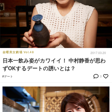
金曜美女劇場 Vol.48
2017.03.20
日本一飲み姿がカワイイ！ 中村静香が思わ
ずOKするデートの誘いとは？
#デート
0