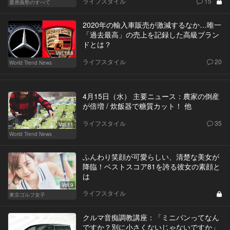
ライフスタイル
15
慶應義塾のすべて
2020年の輸入車販売が激減するなか…唯一
「過去最高」の売上を記録した高級ブラン
ドとは？
Vol.188
ライフスタイル
20
World Trend News
4月15日（水） 主要ニュース：農家の倒産
が倍増 / 炊飯器で糖質カット！ 他
ライフスタイル
35
Vol.11
World Trend News
ふんわり笑顔が可愛らしい、清楚な美女が
降臨！ベストスコア81を誇る彼女の素顔と
は
Vol.9
ライフスタイル
東京ゴルフ女子
クルマ音痴調教講座：「ミニバンってなん
ですか？別に小さくないじゃないですか」