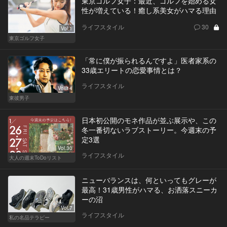
東京ゴルフ女子：最近、ゴルフを始める女
性が増えている！癒し系美女がハマる理由
ライフスタイル
30
Vol.1
東京ゴルフ女子
「常に僕が振られるんですよ」医者家系の
33歳エリートの恋愛事情とは？
ライフスタイル
Vol.14
東彼男子
日本初公開のモネ作品が並ぶ展示や、この
冬一番切ないラブストーリー。今週末の予
定3選
Vol.30
ライフスタイル
大人の週末ToDoリスト
ニューバランスは、何といってもグレーが
最高！31歳男性がハマる、お洒落スニーカ
ーの沼
Vol.7
ライフスタイル
私の名品テラピー