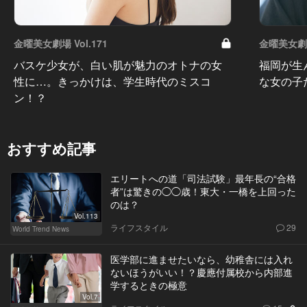
金曜美女劇場 Vol.171
金曜美女劇場 
バスケ少女が、白い肌が魅力のオトナの女
福岡が生
性に…。きっかけは、学生時代のミスコ
な女の子
ン！？
おすすめ記事
エリートへの道「司法試験」最年長の“合格
者”は驚きの◯◯歳！東大・一橋を上回った
のは？
Vol.113
ライフスタイル
29
World Trend News
医学部に進ませたいなら、幼稚舎には入れ
ないほうがいい！？慶應付属校から内部進
学するときの極意
Vol.7