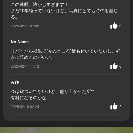
この連載、懐かしすぎます！
まだ10年経っていないけど、写真にとても時代を感じ
る。。
2025/02/11 07:08
6
No Name
リバイバル掲載で(今のところ)鍵も付いていないし、好
きに読めるのがいい。
2025/02/11 11:12
6
みゆ
今は鍵ついてないけど、盛り上がった所で
有料になるのかな
2025/02/19 02:24
2