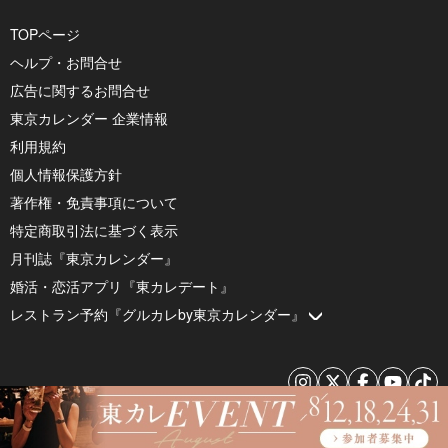
TOPページ
ヘルプ・お問合せ
広告に関するお問合せ
東京カレンダー 企業情報
利用規約
個人情報保護方針
著作権・免責事項について
特定商取引法に基づく表示
月刊誌『東京カレンダー』
婚活・恋活アプリ『東カレデート』
レストラン予約『グルカレby東京カレンダー』
© 2026 by Tokyo Calendar, Inc.