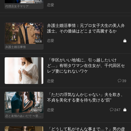
Vol.1
恋愛
代理店女子マリア
弁護士婚活事情：元プロ女子大生の美人弁
護士。その価値はどこまで高騰するか
恋愛
Vol.6
弁護士婚活事情
「学区がいい地域に、引っ越したいけ
ど…」有明タワマン在住女が、千代田区セ
レブ妻になれないワケ
恋愛
39
「ただの浮気なんかじゃない」夫を欺き、
不貞を美化する妻を待ち受ける“罰”
恋愛
247
Vol.12
恋と友情のあいだで 〜里奈 Ver.〜
「どうして私がそんな事まで…？」男の虚