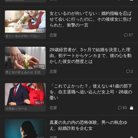
女といるのが向いてない：婚約指輪を忍ば
せて会いに行ったのに。その後彼女に告げ
られた、衝撃の一言
Vol.1
恋愛
57
女といるのが向いてない
29歳経営者が、3ヶ月で結婚を決意した理
由。初デートからケンカまで、彼の心を動
かした彼女の態度とは
Vol.323
恋愛
2
男と女の答えあわせ【Q】
「これでよかった？」使えない41歳の部下
を、自主退職へ追い込んだ女上司・28歳の
憂い
Vol.11
恋愛
93
出世欲☆ガール
真夏の丸の内の恐怖体験。男への執念ゆ
え、結婚詐欺を企む女
恋愛