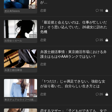
が…
Vol.12
恋愛
16
恵比寿Sisters
「最近彼と会えないのは、仕事が忙しいだ
け」そう思い込んでいた、26歳女に訪れた
危機
Vol.6
恋愛
35
出世欲☆ガール
弁護士婚活事情：東京婚活市場における弁
護士はもはやAAAランクではない？
恋愛
Vol.1
弁護士婚活事情
「1つだけ」じゃ満足できない。強欲な女
が辿り着いた、自分らしい生き方とは
恋愛
26
Vol.6
東京デュアルライフ〜2拠点目を選ぶ大人の事情〜
恋するマザー：「子どもができても、女で