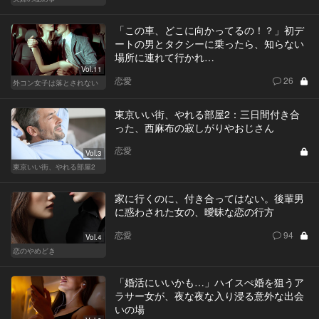
「この車、どこに向かってるの！？」初デ
ートの男とタクシーに乗ったら、知らない
場所に連れて行かれ…
Vol.11
恋愛
26
外コン女子は落とされない
東京いい街、やれる部屋2：三日間付き合
った、西麻布の寂しがりやおじさん
恋愛
Vol.3
東京いい街、やれる部屋2
家に行くのに、付き合ってはない。後輩男
に惑わされた女の、曖昧な恋の行方
恋愛
94
Vol.4
恋のやめどき
「婚活にいいかも…」ハイスぺ婚を狙うア
ラサー女が、夜な夜な入り浸る意外な出会
いの場