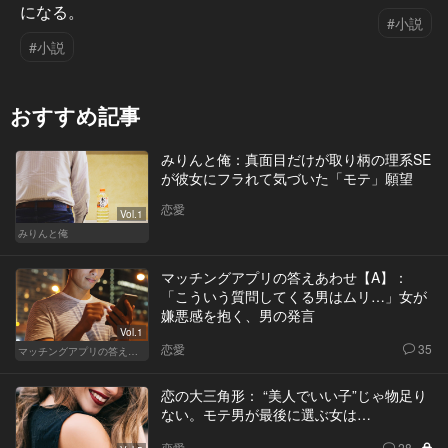
になる。
#小説
#小説
おすすめ記事
みりんと俺：真面目だけが取り柄の理系SE
が彼女にフラれて気づいた「モテ」願望
恋愛
Vol.1
みりんと俺
マッチングアプリの答えあわせ【A】：
「こういう質問してくる男はムリ…」女が
嫌悪感を抱く、男の発言
Vol.1
恋愛
35
マッチングアプリの答えあわせ【A】
恋の大三角形： “美人でいい子”じゃ物足り
ない。モテ男が最後に選ぶ女は…
恋愛
28