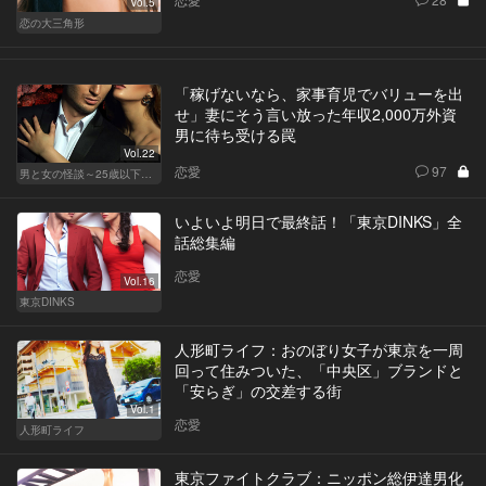
Vol.5
恋の大三角形
「稼げないなら、家事育児でバリューを出
せ」妻にそう言い放った年収2,000万外資
男に待ち受ける罠
Vol.22
恋愛
97
男と女の怪談～25歳以下閲覧禁止～
いよいよ明日で最終話！「東京DINKS」全
話総集編
恋愛
Vol.16
東京DINKS
人形町ライフ：おのぼり女子が東京を一周
回って住みついた、「中央区」ブランドと
「安らぎ」の交差する街
Vol.1
恋愛
人形町ライフ
東京ファイトクラブ：ニッポン総伊達男化