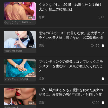
やまとなでしこ 2015 結婚した女は負け
犬か。極上の結婚とは
恋愛
1
Vol.1
やまとなでしこ 2015 〜極上の結婚〜
恐怖のCAカーストに苦しむ女。超大手エア
ラインの美人妹に勝てない、LCC勤務の姉
恋愛
150
Vol.6
羽田空港STORY
マウンティングの虚像：コンプレックスモ
ンスターを生む街・東京が教えてくれたこ
と
Vol.4
恋愛
マウンティングの虚像
「私…離婚するかも」魔性を秘めた美女の
弱音に、愛妻家の男が“間違い”を犯した夜
恋愛
56
Vol.9
夫婦の秘め事