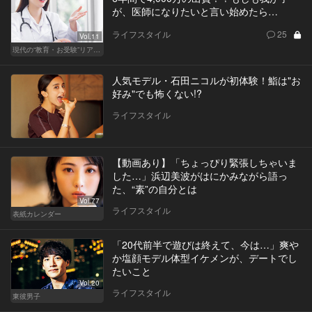
が、医師になりたいと言い始めたら…
ライフスタイル
25
Vol.11
現代の“教育・お受験”リアルドキュメント
人気モデル・石田ニコルが初体験！鮨は"お
好み"でも怖くない!?
ライフスタイル
【動画あり】「ちょっぴり緊張しちゃいま
した…」浜辺美波がはにかみながら語っ
た、“素”の自分とは
Vol.77
ライフスタイル
表紙カレンダー
「20代前半で遊びは終えて、今は…」爽や
か塩顔モデル体型イケメンが、デートでし
たいこと
Vol.20
ライフスタイル
東彼男子