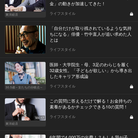
金」の動きが加速してきた！
Vol.11
ライフスタイル
東洋経済
「自分だけが取り残されているような気持
ちになる」俳優・竹中直人が追い求めた人
とは
ライフスタイル
医師・大学院生・母、3足のわらじを履く
32歳女性。「子どもが欲しい」から導き出
したキャリア形成論
Vol.9
ライフスタイル
30.5歳～女たちの分岐点～
この質問に答えるだけで解る！お金持ちの
素養があるかチェックできる10の質問！
ライフスタイル
Vol.17
東洋経済
6年間で4,000万の出費！？もしも我が子