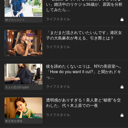
い」婚活中のリケジョ36歳が、原因を分析
してみたら…
Vol.4
ライフスタイル
神プロジェクト
「まだまだ流されていたいんです」港区女
子の大島麻衣が考える、引き際とは？
ライフスタイル
彼を諦めたくないエリは、NYの美容室へ。
「How do you want it cut?」と聞かれドキ
っ…
Vol.4
ライフスタイル
大人の恋活English
透明感がありすぎる！美人妻と“秘密”を交
わした、代々木上原での一夜
ライフスタイル
Vol.5
東京美女酒場