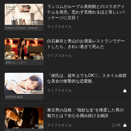
ランコムがルーブル美術館とのコラボアイ
テムを発売。思わず見惚れるほど美しいパ
ッケージに注目！
Vol.13
ライフスタイル
Editor's Choice～beauty & wellness～
白石麻衣と青山のお洒落レストランでデー
トしたら、きれい過ぎて死んだ
ライフスタイル
Vol.35
表紙カレンダー
「彼氏は、超年上でもOK♡」スタイル抜群
な美女の衝撃的な恋愛観
ライフスタイル
Vol.160
金曜美女劇場
東京男の品格：“強欲な女”を懐柔した男の
魅力とは？女心を掴み続ける秘訣
ライフスタイル
25
Vol.9