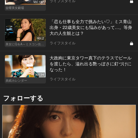
ライフスタイル
Vol.157
金曜美女劇場
「恋も仕事も全力で挑みたい♡」ミス青山
出身・22歳美女にも悩みがあって…。等身
大の人生観とは？
Vol.2
ライフスタイル
美女にQ＆A～ミスコン出身者の幸福論～
大政絢に東京タワー真下のテラスでビール
を渡したら、溢れ出る艶っぽさに釘づけに
なった！
Vol.34
ライフスタイル
表紙カレンダー
フォローする