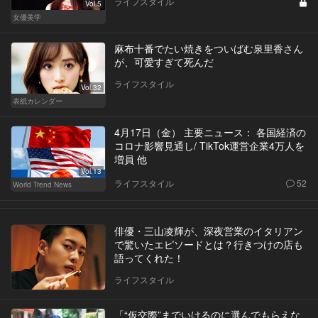
ライフスタイル
Vol.5
女優美学
麻布十番でたい焼きをついばむ泉里香さん
が、可愛すぎて死んだ
ライフスタイル
Vol.32
表紙カレンダー
4月17日（金） 主要ニュース： 各国経済の
コロナ影響見通し/ TikTok運営企業4万人を
増員 他
Vol.13
ライフスタイル
52
World Trend News
俳優・三山凌輝が、深夜営業のイタリアン
で驚いたエピソードとは？行きつけの店も
語ってくれた！
ライフスタイル
「“仮交際”までいけるのに選んでもらえな