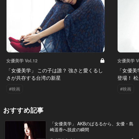
女優美学 Vol.12
女優美学 Vo
「女優美学」 この子は誰？ 強さと愛くるし
「女優美学
さが共存する台湾の新星
登場！ 
#映画
#映画
おすすめ記事
「女優美学」 AKBのぱるるから、女優・島
崎遥香へ脱皮の瞬間