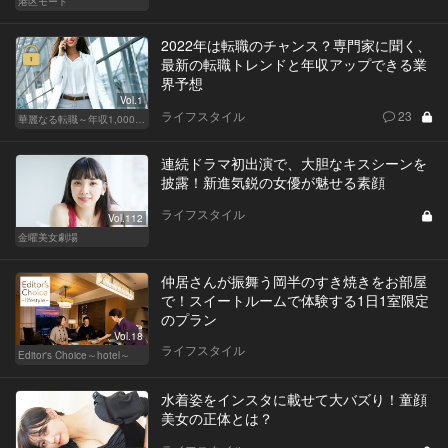
港区モード
2022年は転職のチャンス？専門家に聞く、
最新の転職トレンドと年収アップできる業
界予想
Vol.1
ライフスタイル
23
華麗なる転職～年収1,000万超の道～
連続ドラマ初出演で、大胆なキスシーンを
披露！新進気鋭の女優が魅せる素顔
ライフスタイル
Vol.112
金曜美女劇場
仲居さんが振舞う岡半のすき焼きをお部屋
で！スイートルームで体験する1日1室限定
のプラン
Vol.18
ライフスタイル
Editor's Choice～hotel～
水着姿をインスタに載せて大バズり！童顔
美女の正体とは？