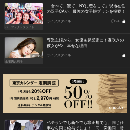
「食べて、観て、NYに恋をして」現地在住
の双子CAが、最強の女子旅プランを提案！
ライフスタイル
24
Vol.3
パーフェクトフライト
専業主婦から、女優＆起業家に！遅咲きの
彼女が今、幸せな理由
ライフスタイル
Vol.120
金曜美女劇場
ベテランでも新卒でも非正規でも、同じ仕
事なら同じ給与でしょ！「同一労働同一賃