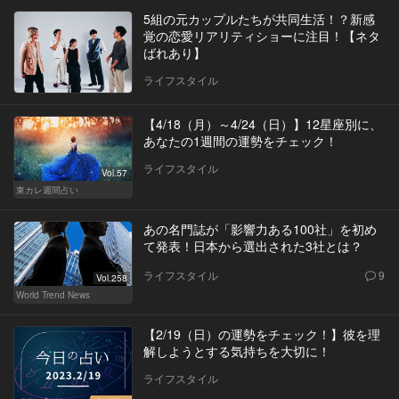
5組の元カップルたちが共同生活！？新感
覚の恋愛リアリティショーに注目！【ネタ
ばれあり】
ライフスタイル
【4/18（月）～4/24（日）】12星座別に、
あなたの1週間の運勢をチェック！
ライフスタイル
Vol.57
東カレ週間占い
あの名門誌が「影響力ある100社」を初め
て発表！日本から選出された3社とは？
ライフスタイル
9
Vol.258
World Trend News
【2/19（日）の運勢をチェック！】彼を理
解しようとする気持ちを大切に！
ライフスタイル