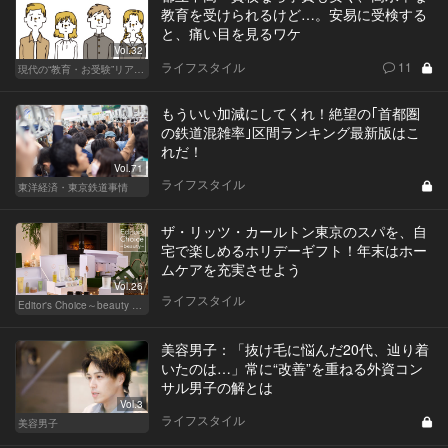
教育を受けられるけど…。安易に受検する
と、痛い目を見るワケ
Vol.32
ライフスタイル
11
現代の“教育・お受験”リアルドキュメント
もういい加減にしてくれ！絶望の｢首都圏
の鉄道混雑率｣区間ランキング最新版はこ
れだ！
Vol.71
ライフスタイル
東洋経済・東京鉄道事情
ザ・リッツ・カールトン東京のスパを、自
宅で楽しめるホリデーギフト！年末はホー
ムケアを充実させよう
Vol.26
ライフスタイル
Editor's Choice～beauty & wellness～
美容男子：「抜け毛に悩んだ20代、辿り着
いたのは…」常に“改善”を重ねる外資コン
サル男子の解とは
Vol.3
ライフスタイル
美容男子