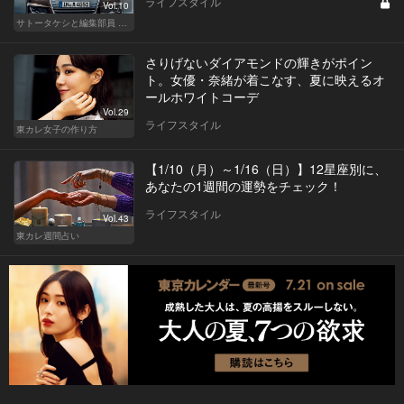
ライフスタイル
Vol.10
サトータケシと編集部員 船山の"CAR GENTSへの道"
さりげないダイアモンドの輝きがポイン
ト。女優・奈緒が着こなす、夏に映えるオ
ールホワイトコーデ
Vol.29
ライフスタイル
東カレ女子の作り方
【1/10（月）～1/16（日）】12星座別に、
あなたの1週間の運勢をチェック！
ライフスタイル
Vol.43
東カレ週間占い