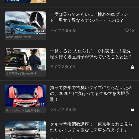
一度は乗ってみたい…「憧れの車ブラン
ド」男女で異なるナンバー・ワンは？
ライフスタイル
15
Vol.224
World Trend News
一見すると“人たらし”、でも実は…！最先
端を行く港区男子が求めていることとは？
ライフスタイル
Vol.2
港区男子の買い物事情
買って数年で古臭いタイプにならないため
の、2020年に流行ってるクルマを大胆予
測！
Vol.15
ライフスタイル
サトータケシと編集部員 船山の"CAR GENTSへの道"
クルマ音痴調教講座：「東京生まれに見ら
れたい！シティ派なモテ車を教えて！」