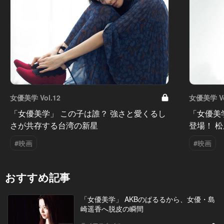
女優美学 Vol.12
女優美学 Vo
「女優美学」 この子は誰？ 強さと愛くるし
「女優美学
さが共存する台湾の新星
登場！ 
#映画
#映画
おすすめ記事
「女優美学」 AKBのぱるるから、女優・島
崎遥香へ脱皮の瞬間