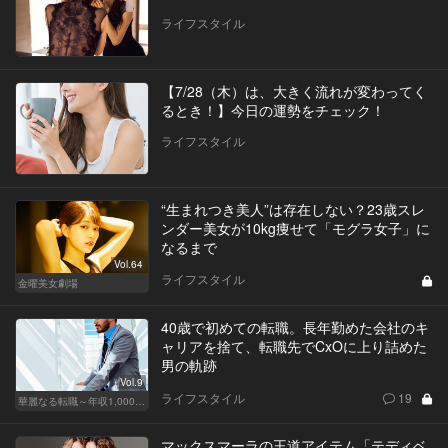
ライフスタイル
【7/28（木）は、大きく流れが変わってく
るとき！】今日の運勢をチェック！
ライフスタイル
“生まれつき美人”は存在しない？23歳スレ
ンダー美女が10kg痩せて「モグラ女子」に
なるまで
Vol.64
ライフスタイル
金曜美女劇場
40歳で初めての転職。長年勤めた会社のキ
ャリアを捨て、転職先でCxOに上り詰めた
男の軌跡
Vol.9
ライフスタイル
19
華麗なる転職～年収1,000万超の道～
マックスマーラの王道アイテム「テディベ