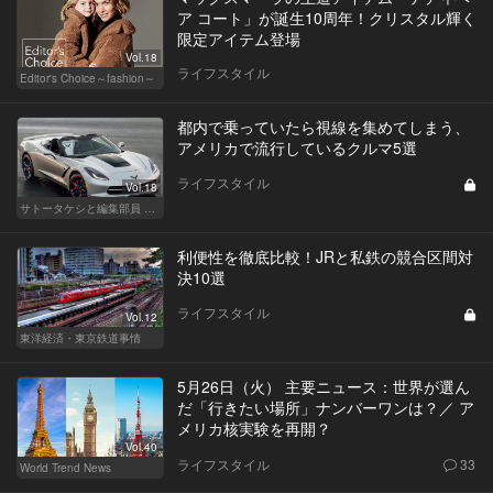
ア コート」が誕生10周年！クリスタル輝く
限定アイテム登場
Vol.18
ライフスタイル
Editor's Choice～fashion～
都内で乗っていたら視線を集めてしまう、
アメリカで流行しているクルマ5選
ライフスタイル
Vol.18
サトータケシと編集部員 船山の"CAR GENTSへの道"
利便性を徹底比較！JRと私鉄の競合区間対
決10選
ライフスタイル
Vol.12
東洋経済・東京鉄道事情
5月26日（火） 主要ニュース：世界が選ん
だ「行きたい場所」ナンバーワンは？／ ア
メリカ核実験を再開？
Vol.40
ライフスタイル
33
World Trend News