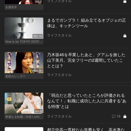
ライフスタイル
Vol.5
女優美学
まるでガンプラ！ 組み立てるオブジェの正
体は、キッチンツール
ライフスタイル
Vol.13
How to be TOKYO GENTS 東京人よ、紳士たれ！
乃木坂46を卒業したあと、グアムを旅した
山下美月。完全フリーの2週間していたこ
ととは？
Vol.126
ライフスタイル
表紙カレンダー
「弱点だと思っていたところが評価される
なんて！」転職に成功した人に共通する”あ
る特徴”とは
Vol.2
ライフスタイル
19
華麗なる転職～年収1,000万超の道～
都立中高一貫校なら学費も安く、高水準な