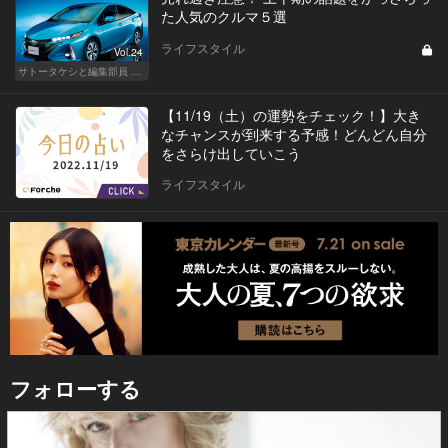
た人気のクルマ５選
ライフスタイル
Vol.24
サトータケシと編集部員 船山の"CAR GENTSへの道"
【11/19（土）の運勢をチェック！】大き
なチャンスが到来する予感！どんどん自分
をさらけ出していこう
ライフスタイル
フォローする