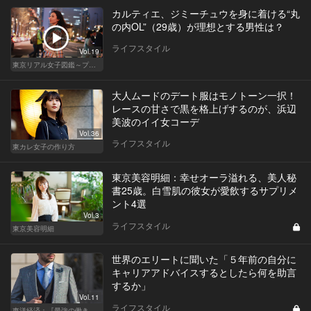
カルティエ、ジミーチュウを身に着ける“丸
の内OL”（29歳）が理想とする男性は？
ライフスタイル
Vol.19
東京リアル女子図鑑～プロローグ編～
大人ムードのデート服はモノトーン一択！
レースの甘さで黒を格上げするのが、浜辺
美波のイイ女コーデ
Vol.36
ライフスタイル
東カレ女子の作り方
東京美容明細：幸せオーラ溢れる、美人秘
書25歳。白雪肌の彼女が愛飲するサプリメ
ント4選
Vol.3
ライフスタイル
東京美容明細
世界のエリートに聞いた「５年前の自分に
キャリアアドバイスするとしたら何を助言
するか」
Vol.11
ライフスタイル
東洋経済：『最強の働き方』『一流の育て方』