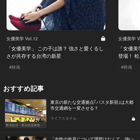
女優美学 Vol.12
女優美学 Vo
「女優美学」 この子は誰？ 強さと愛くるし
「女優美学
さが共存する台湾の新星
登場！ 
#映画
#映画
おすすめ記事
東京の新たな交通拠点｢バスタ新宿｣は大都
市交通網を一変させる？
ライフスタイル
Vol.13
東洋経済・東京鉄道事情
「女性の外見について理想はなくて、強い