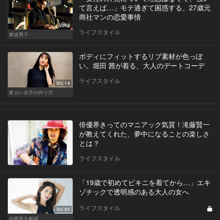
て言えば…」モテ過ぎて困惑する、27歳元
商社マンの恋愛事情
Vol.2
ライフスタイル
東彼男子
ボディにフィットするリブ素材が色っぽ
い。堀田 茜が着る、大人のデートコーデ
ライフスタイル
Vol.14
東カレ女子の作り方
俳優界きってのマニアック気質！滝藤賢一
が教えてくれた、夢中になることの楽しさ
とは？
ライフスタイル
「19歳で初めてビキニを着てから…」エキ
ゾチックで透明感のある大人の女へ
ライフスタイル
Vol.95
金曜美女劇場