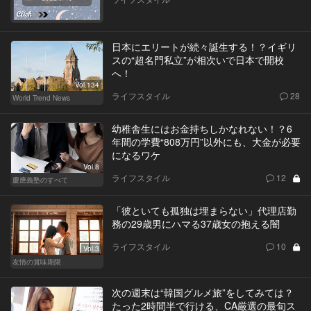
日本にエリートが続々誕生する！？イギリ
スの“超名門私立”が相次いで日本で開校
へ！
Vol.134
ライフスタイル
28
World Trend News
幼稚舎生にはお金持ちしかなれない！？6
年間の学費“808万円”以外にも、大金が必要
になるワケ
Vol.8
ライフスタイル
12
慶應義塾のすべて
「彼といても孤独は埋まらない」代理店勤
務の29歳男にハマる37歳女の抱える闇
ライフスタイル
10
Vol.3
友情の賞味期限
次の週末は“韓国グルメ旅”をしてみては？
たった2時間半で行ける、CA厳選の最旬ス