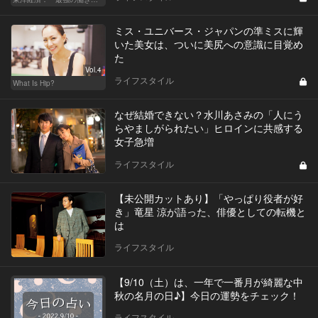
ミス・ユニバース・ジャパンの準ミスに輝
いた美女は、ついに美尻への意識に目覚め
た
Vol.4
ライフスタイル
What Is Hip?
なぜ結婚できない？水川あさみの「人にう
らやましがられたい」ヒロインに共感する
女子急増
ライフスタイル
【未公開カットあり】「やっぱり役者が好
き」竜星 涼が語った、俳優としての転機と
は
ライフスタイル
【9/10（土）は、一年で一番月が綺麗な中
秋の名月の日♪】今日の運勢をチェック！
ライフスタイル