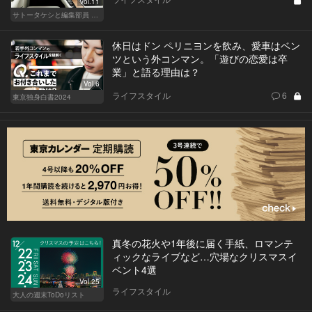
Vol.11
サトータケシと編集部員 船山の"CAR GENTSへの道"
休日はドン ペリニヨンを飲み、愛車はベン
ツという外コンマン。「遊びの恋愛は卒
業」と語る理由は？
Vol.6
ライフスタイル
6
東京独身白書2024
真冬の花火や1年後に届く手紙、ロマンテ
ィックなライブなど…穴場なクリスマスイ
ベント4選
Vol.25
ライフスタイル
大人の週末ToDoリスト