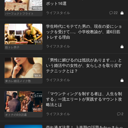
ポット16選
Vol.12
ライフスタイル
22
パーフェクトフライト
学生時代にモテてた男の、現在の姿にショ
ックを受けて…。小学校教諭が、週6日筋
トレする理由
Vol.6
ライフスタイル
筋トレ男子
「男性に媚びるのは抵抗があります…」と
いう婚活中の女性が、女らしさを取り戻す
テクニックとは？
Vol.6
ライフスタイル
東カレ婚活メイク塾
「マウンティングを制する者は、人生を制
する」一流エリートが実践するマウント攻
略法とは
Vol.22
ライフスタイル
2
オトナの5分読書
売れ過ぎ注意！ 上半期の話題をかっさらっ