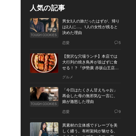
人気の記事
男女3人の旅だったはずが、帰り
は2人に…。1人の女性が残ると
Vol.74
決めた理由
TOUGH COOKIES
恋愛
5
【贅沢な穴場ランチ】本店では
大行列の焼き鳥丼が並ばずに食
せる！？『伊勢廣 赤坂山王店』
へ
グルメ
「今日はたくさん甘えちゃお」
再会した母の無邪気な一言に、
Vol.73
娘が激怒した理由
TOUGH COOKIES
恋愛
9
異素材の立体感でドレープを美
しく纏う。有村架純が魅せる、
Vol.53