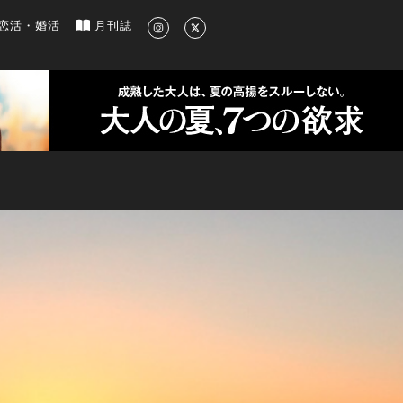
新のグルメ、洗練されたライフスタイル情報
恋活・婚活
月刊誌