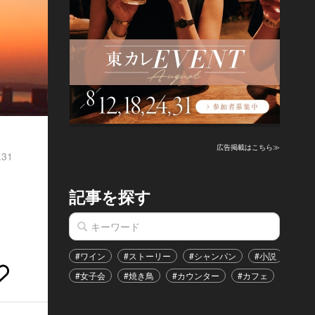
広告掲載はこちら≫
.31
記事を探す
#ワイン
#ストーリー
#シャンパン
#小説
#家
#女子会
#焼き鳥
#カウンター
#カフェ
#イベ