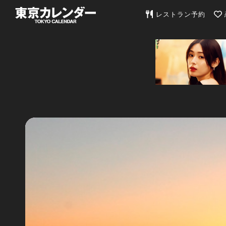
東京カレンダー | 最
レストラン予約