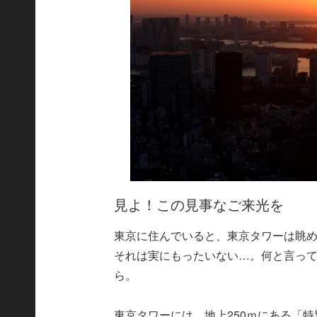
見よ！この見事なご来光を
東京に住んでいると、東京タワーは眺
それは実にもったいない…。何と言っ
ら。
東京タワーには、地上250ｍにある「特