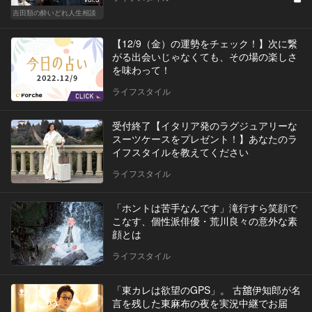
吉田類の酔いどれ人生相談
【12/9（金）の運勢をチェック！】次に繋
がる出会いじゃなくても、その場の楽しさ
を味わって！
ライフスタイル
受付終了【イタリア発のラグジュアリーな
スーツケースをプレゼント！】あなたのラ
イフスタイルを教えてください
ライフスタイル
「ホントは苦手なんです」滝行すら笑顔で
こなす、個性派俳優・荒川良々の意外な素
顔とは
ライフスタイル
「東カレは欲望のGPS」。 古舘伊知郎が名
言を残した東麻布の夜を実況中継でお届