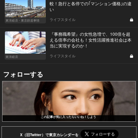
較！急行と各停での｢マンション価格｣の違
い
Vol.1
ライフスタイル
東洋経済・東京鉄道事情
『事務職希望』の女性急増で、100倍を超
える倍率の会社も！女性活躍推進社会は本
当に実現するのか！
Vol.5
ライフスタイル
東洋経済
フォローする
この記事が気に入ったらいいね！しよう
X（旧Twitter）で東京カレンダーを