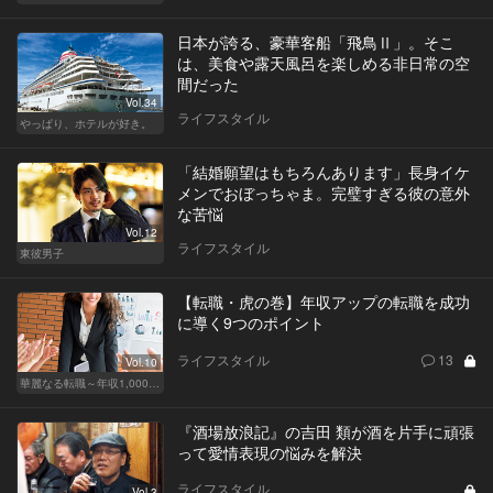
日本が誇る、豪華客船「飛鳥Ⅱ」。そこ
は、美食や露天風呂を楽しめる非日常の空
間だった
Vol.34
ライフスタイル
やっぱり、ホテルが好き。
「結婚願望はもちろんあります」長身イケ
メンでおぼっちゃま。完璧すぎる彼の意外
な苦悩
Vol.12
ライフスタイル
東彼男子
【転職・虎の巻】年収アップの転職を成功
に導く9つのポイント
ライフスタイル
13
Vol.10
華麗なる転職～年収1,000万超の道～
『酒場放浪記』の吉田 類が酒を片手に頑張
って愛情表現の悩みを解決
ライフスタイル
Vol.3