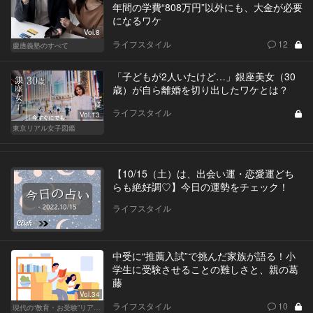
年間の学費“808万円”以外にも、大金が必要
になるワケ
Vol.8
ライフスタイル
12
慶應義塾のすべて
「子どもが2人いたけど…」銀座美女（30
歳）が自ら離婚を切り出したワケとは？
ライフスタイル
Vol.13
東京リアル女子図鑑
【10/15（土）は、出会い運・恋愛運どち
らも絶好調♡】今日の運勢をチェック！
ライフスタイル
中受に“推薦入試”で挑んだ家族が語る！小
学生に受験させることの難しさと、親の葛
藤
Vol.34
ライフスタイル
10
現代の“教育・お受験”リアルドキュメント