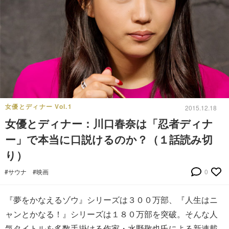
女優とディナー Vol.1
2015.12.18
女優とディナー：川口春奈は「忍者ディナ
ー」で本当に口説けるのか？（１話読み切
り）
#サウナ
#映画
0
『夢をかなえるゾウ』シリーズは３００万部、『人生はニ
ャンとかなる！』シリーズは１８０万部を突破。そんな人
気タイトルを多数手掛ける作家・水野敬也氏による新連載