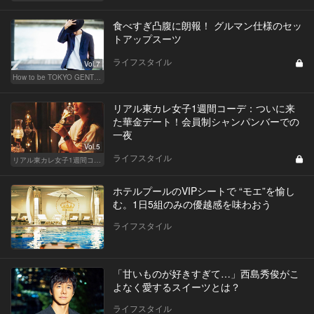
食べすぎ凸腹に朗報！ グルマン仕様のセッ
トアップスーツ
ライフスタイル
Vol.7
How to be TOKYO GENTS 東京人よ、紳士たれ！
リアル東カレ女子1週間コーデ：ついに来
た華金デート！会員制シャンパンバーでの
一夜
Vol.5
ライフスタイル
リアル東カレ女子1週間コーデ
ホテルプールのVIPシートで “モエ”を愉し
む。1日5組のみの優越感を味わおう
ライフスタイル
「甘いものが好きすぎて…」西島秀俊がこ
よなく愛するスイーツとは？
ライフスタイル