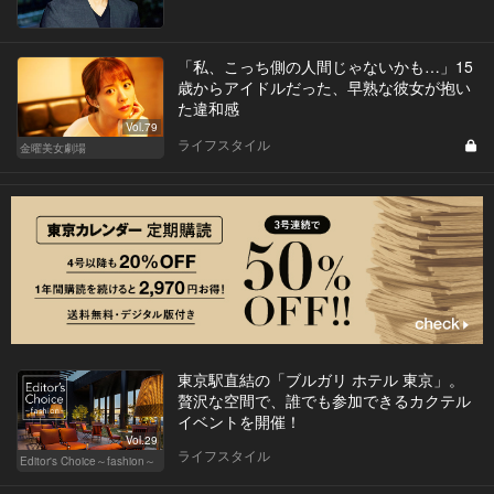
「私、こっち側の人間じゃないかも…」15
歳からアイドルだった、早熟な彼女が抱い
た違和感
Vol.79
ライフスタイル
金曜美女劇場
東京駅直結の「ブルガリ ホテル 東京」。
贅沢な空間で、誰でも参加できるカクテル
イベントを開催！
Vol.29
ライフスタイル
Editor's Choice～fashion～