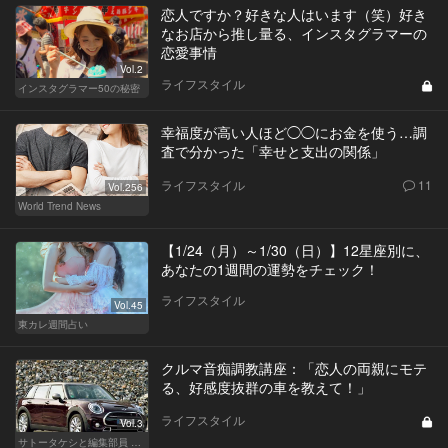
恋人ですか？好きな人はいます（笑）好き
なお店から推し量る、インスタグラマーの
恋愛事情
Vol.2
ライフスタイル
インスタグラマー50の秘密
幸福度が高い人ほど◯◯にお金を使う…調
査で分かった「幸せと支出の関係」
ライフスタイル
11
Vol.256
World Trend News
【1/24（月）～1/30（日）】12星座別に、
あなたの1週間の運勢をチェック！
ライフスタイル
Vol.45
東カレ週間占い
クルマ音痴調教講座：「恋人の両親にモテ
る、好感度抜群の車を教えて！」
ライフスタイル
Vol.3
サトータケシと編集部員 船山の"CAR GENTSへの道"