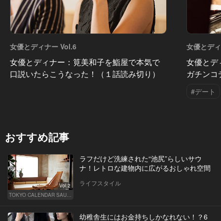
女優とディナー Vol.6
女優とディナ
女優とディナー：筧美和子を鮨屋で本気で
女優とデ
口説いたらこうなった！（１話読み切り）
ガチンコ
#デート
おすすめ記事
ラフだけど洗練された“池尻”らしいサウ
ナ！レトロな建物内に広がるおしゃれ空間
ライフスタイル
Vol.2
TOKYO CALENDAR SAUNA CLUB ― トウカレ サウナクラブ ―
幼稚舎生にはお金持ちしかなれない！？6