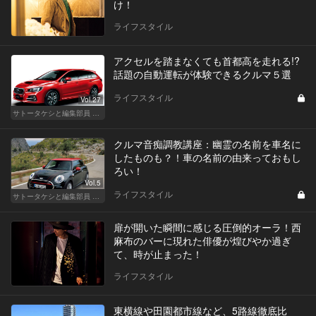
け！
ライフスタイル
アクセルを踏まなくても首都高を走れる!?
話題の自動運転が体験できるクルマ５選
ライフスタイル
Vol.27
サトータケシと編集部員 船山の"CAR GENTSへの道"
クルマ音痴調教講座：幽霊の名前を車名に
したものも？！車の名前の由来っておもし
ろい！
Vol.5
ライフスタイル
サトータケシと編集部員 船山の"CAR GENTSへの道"
扉が開いた瞬間に感じる圧倒的オーラ！西
麻布のバーに現れた俳優が煌びやか過ぎ
て、時が止まった！
ライフスタイル
東横線や田園都市線など、5路線徹底比