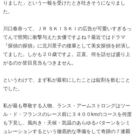
りました」という一報を受けたとき吐きそうになりまし
た。
川口春奈って、ＪＲ ＳＫＩＳＫＩの広告が可愛いすぎるっ
てんで世間に衝撃与えた女優ですよね？最近ではドラマ
『探偵の探偵』に北川景子の後輩として美女探偵を好演し
てました。しかも２０歳ですよ。正直、何を話せば盛り上
がるのか皆目見当もつきません。
というわけで、まず私が最初にしたことは錠剤を飲むこと
でした。
私が最も尊敬する人物、ランス・アームストロングはツー
ル・ド・フランスのレース前に３４００kmのコースを何度
も下見し、風向き・天候・気温のあらゆるパターンをシミ
ュレーションするという徹底的な準備をして奇跡の７連覇