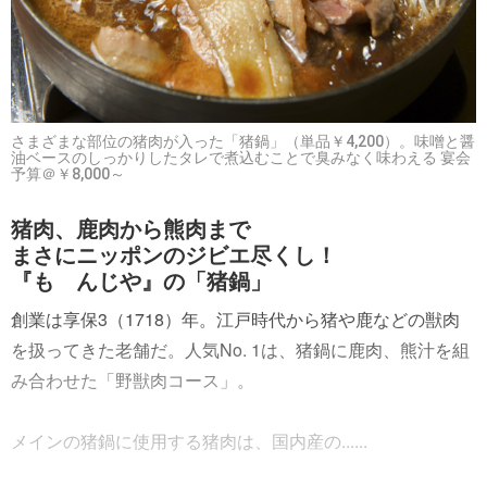
さまざまな部位の猪肉が入った「猪鍋」（単品￥4,200）。味噌と醤
油ベースのしっかりしたタレで煮込むことで臭みなく味わえる 宴会
予算＠￥8,000～
猪肉、鹿肉から熊肉まで
まさにニッポンのジビエ尽くし！
『もゝんじや』の「猪鍋」
創業は享保3（1718）年。江戸時代から猪や鹿などの獣肉
を扱ってきた老舗だ。人気No. 1は、猪鍋に鹿肉、熊汁を組
み合わせた「野獣肉コース」。
メインの猪鍋に使用する猪肉は、国内産の......