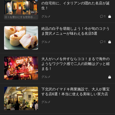
の住宅街に、イタリアンの隠れた名店が誕
生！
Vol.7
グルメ
1
日々を豊かにする世田谷の話題店
絶品の白子を堪能しよう！今が旬のコクう
ま贅沢メニューが味わえる名店5選
グルメ
1
大人がハメを外すならココ！まるで海外の
ようなワクワク感で二人の距離はグッと縮
まる！
グルメ
下北沢のイマドキ商業施設で、大人が重宝
する店6選！本当に使える美味しい実力店
グルメ