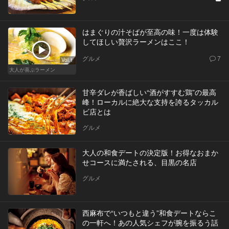
はまぐりの汁そばが至高の味！一度は体験
してほしい贅沢ラーメンはここ！
グルメ
7
Vol.1
大人が喜ぶラーメン
甘辛ダレが香ばしい“酒がすすむ鶏”の最高
峰！ローカルに絶大な支持を誇るタッカル
ビ店とは
グルメ
大人の和食デートの決定版！お得なおまか
せコースに満たされる、目黒の名店
グルメ
西麻布で“いつもと違う”和食デートならこ
の一軒へ！あの人気シェフが腕を振るう話