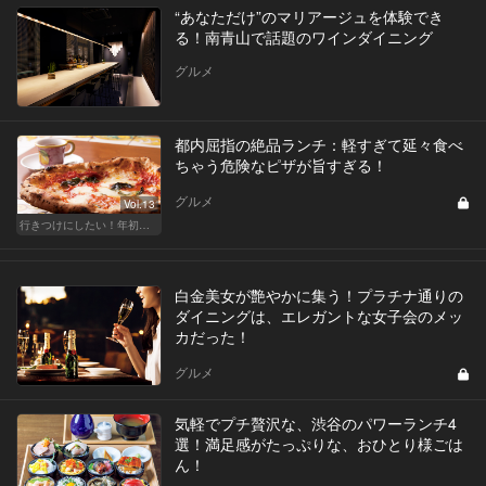
“あなただけ”のマリアージュを体験でき
る！南青山で話題のワインダイニング
グルメ
都内屈指の絶品ランチ：軽すぎて延々食べ
ちゃう危険なピザが旨すぎる！
グルメ
Vol.13
行きつけにしたい！年初めのご褒美ランチ
白金美女が艶やかに集う！プラチナ通りの
ダイニングは、エレガントな女子会のメッ
カだった！
グルメ
気軽でプチ贅沢な、渋谷のパワーランチ4
選！満足感がたっぷりな、おひとり様ごは
ん！