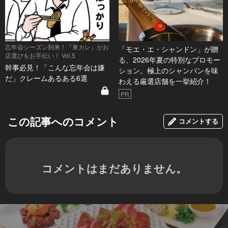
忘年会シーズン到来！『東カレ』がお
「モエ・エ・シャンドン」が贈
店選びをお手伝い！ Vol.5
る、2026年夏の特別なプロモー
幹事必見！「こんな忘年会は嫌
ション。極上のシャンパンを味
だ」クレームあるある6選
わえる厳選店舗を一挙紹介！
PR
この記事へのコメント
コメントする
コメントはまだありません。