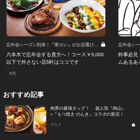
忘年会シ
忘年会シーズン到来！『東カレ』がお店選びを
お手伝い！ V
お手伝い！ Vol.6
幹事必見
六本木で忘年会する貴方へ！コース￥5,000
ムあるあ
以下で外さない店5軒はココです
#肉
おすすめ記事
肉界の最強タッグ！ 超人気『肉山』
×『もつ焼き のんき』コラボの新店！
グルメ