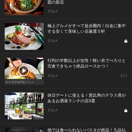
題の新店
グルメ
極上グルメがすべて徒歩圏内！白金に集中
する安くて美味しい店厳選５軒
グルメ
行列の半数以上が女性！軽い衣でぺろりと
完食できちゃう絶品ロースかつ！
グルメ
1
Vol.3
永久保存版B級グルメ
休日デートに使える！恵比寿のテラス席が
あるお洒落ランチの店3選
グルメ
他では食べられないパスタが絶品！九品仏