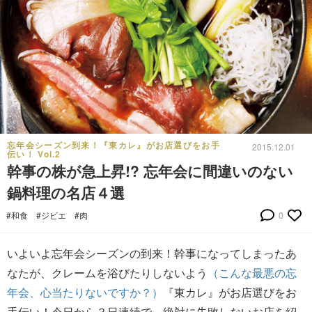
忘年会シーズン到来！『東カレ』がお店選びをお手
2015.12.01
伝い！ Vol.2
幹事の株が急上昇!? 忘年会に間違いのない
鍋料理の名店４選
#和食
#ジビエ
#肉
0
いよいよ忘年会シーズンの到来！幹事になってしまったあ
なたが、クレームを浴びたりしないよう
（こんな最悪の忘
年会、心当たりないですか？）
『東カレ』がお店選びをお
手伝い！今日から３日連続で、絶対に失敗しないお店を紹