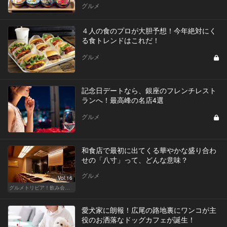
グルメ
４人の食のプロが大胆予想！今年絶対にく
る食トレンドはこれだ！
グルメ
記念日デートなら、銀座のフレンチレスト
ランへ！最高峰の名店4選
グルメ
和食店で最初に出てくる華やかな盛り合わ
せの「八寸」って、どんな意味？
グルメ
Vol.16
グルメトリビア！飲み会やデートで会話のネタになるQ＆A
愛犬家に朗報！広尾の路地裏にワンコが主
役のお洒落なドッグカフェが誕生！