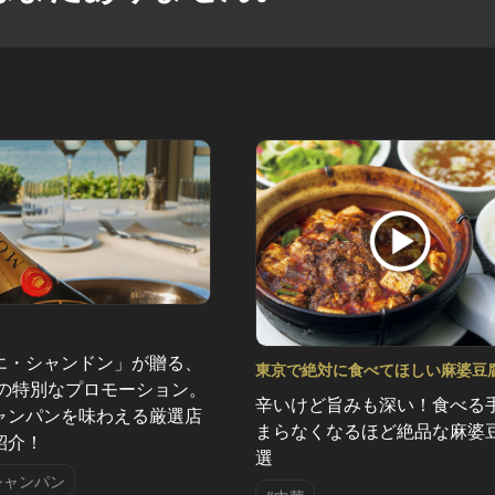
エ・シャンドン」が贈る、
東京で絶対に食べてほしい麻婆豆
夏の特別なプロモーション。
れる辛さがクセになる Vol.1
辛いけど旨みも深い！食べる
ャンパンを味わえる厳選店
まらなくなるほど絶品な麻婆
紹介！
選
シャンパン