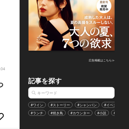
広告掲載はこちら≫
.04
記事を探す
っ
#ワイン
#ストーリー
#シャンパン
#イベント
#ランチ
#焼き鳥
#カウンター
#小説
#恋愛