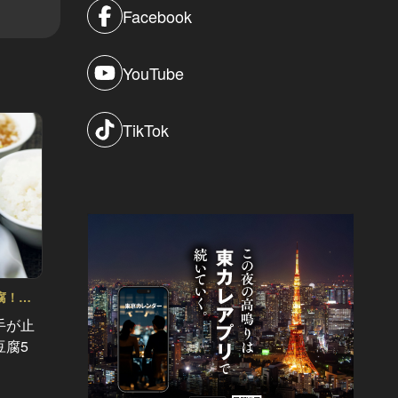
Facebook
YouTube
TikTok
腐！痺
手が止
南青山で人気のチャイニーズを持ち
オフィ
豆腐5
帰って、自宅で中華パーティーしよ
平」さ
う！
華だっ