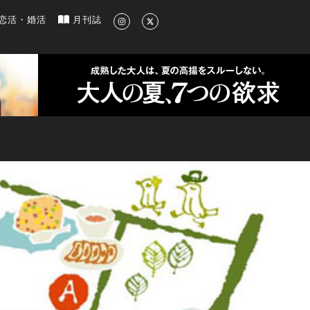
新のグルメ、洗練されたライフスタイル情報
恋活・婚活
月刊誌