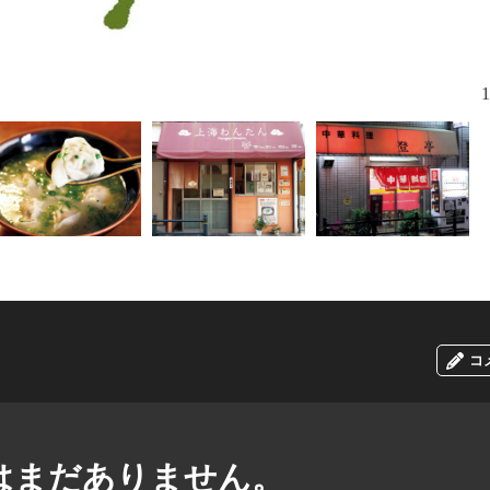
創業40年ク
1
コ
はまだありません。