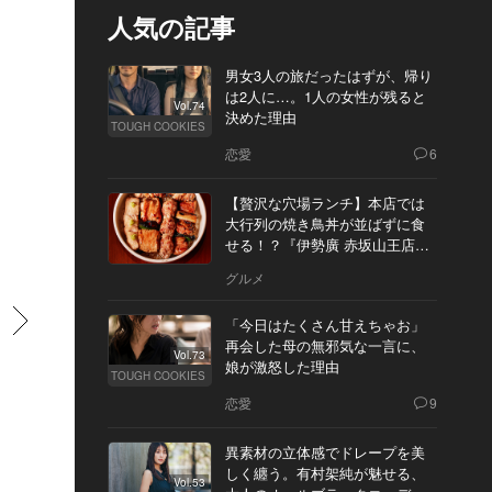
人気の記事
男女3人の旅だったはずが、帰り
は2人に…。1人の女性が残ると
Vol.74
決めた理由
TOUGH COOKIES
恋愛
6
【贅沢な穴場ランチ】本店では
大行列の焼き鳥丼が並ばずに食
せる！？『伊勢廣 赤坂山王店』
へ
グルメ
すすむ
「今日はたくさん甘えちゃお」
再会した母の無邪気な一言に、
Vol.73
娘が激怒した理由
TOUGH COOKIES
恋愛
9
異素材の立体感でドレープを美
しく纏う。有村架純が魅せる、
Vol.53