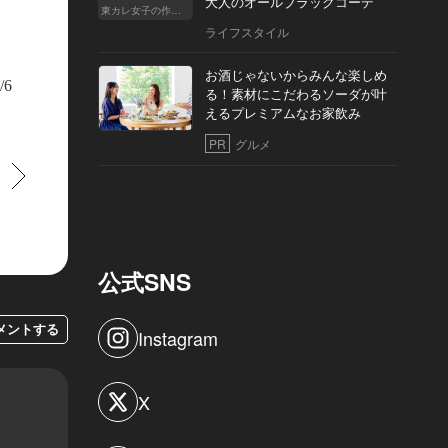
大人のオールブラックコーデ
東カレ女子の作り方
ライフスタイル
ラスの古い店が今でも元気に営業している
お酒じゃないからみんな楽しめ
/6
る！素材にこだわるソーダが叶
えるプレミアムなお家飲み
PR
グルメ
すすむ
公式SNS
メントする
Instagram
X