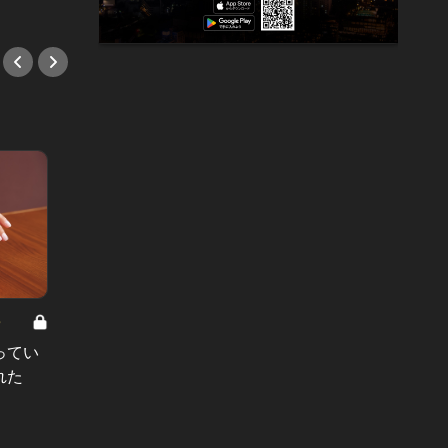
#中華
#中華
8
男と女の答えあわせ【A】 Vol.308
ってい
結婚願望ゼロだった27歳男性が、交
れた
際2年で突然プロポーズ。彼の心が
変わった“理由”とは
#小説