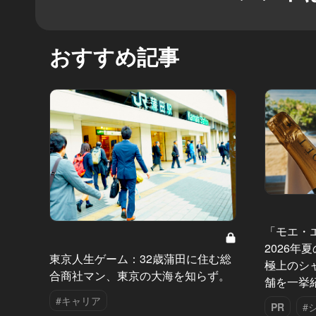
おすすめ記事
「モエ・
2026年
東京人生ゲーム：32歳蒲田に住む総
極上のシ
合商社マン、東京の大海を知らず。
舗を一挙
#キャリア
PR
#