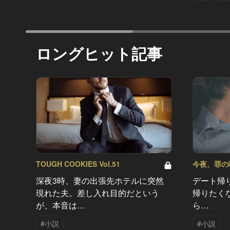
ロングヒット記事
TOUGH COOKIES Vol.51
今夜、罪の味を
深夜3時、妻の出張先ホテルに突然
デート帰
現れた夫。差し入れ目的だという
帰りたく
が、本音は…
ら…
#小説
#小説