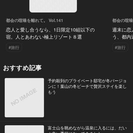
都会の喧噪を離れて。 Vol.141
都会の喧噪を
恋人と愛し合うなら、1日限定10組以下の
週末に恋
宿。人とあわない極上リゾート８選
う、都内
#旅行
#旅行
おすすめ記事
予約殺到のプライベート邸宅が冬バージョ
ンに！葉山の冬ビーチで贅沢ステイを楽し
もう
富士山を眺めながら温泉に入るには、だい