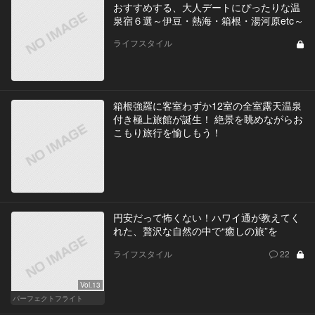
おすすめする、大人デートにぴったりな温
泉宿６選～伊豆・熱海・箱根・湯河原etc～
ライフスタイル
箱根強羅に客室わずか12室の全室露天温泉
付き極上旅館が誕生！ 絶景を眺めながらお
こもり旅行を愉しもう！
円安だって怖くない！ハワイ通が教えてく
れた、贅沢な自然の中で“癒しの旅”を
ライフスタイル
22
Vol.13
パーフェクトフライト