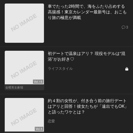
車でたった2時間で、海をふたり占めする
高揚感！東京カレンダー最新号は、おこも
り旅の極意が満載
3
初デートで温泉はアリ？ 現役モデルは“混
浴”がお好き♡
ライフスタイル
Vol.15
金曜美女劇場
約４割の女性が、付き合う前の旅行デート
はアリと回答！彼女たちが「遠出でもOK」
と語ったワケとは？
恋愛
Vol.5