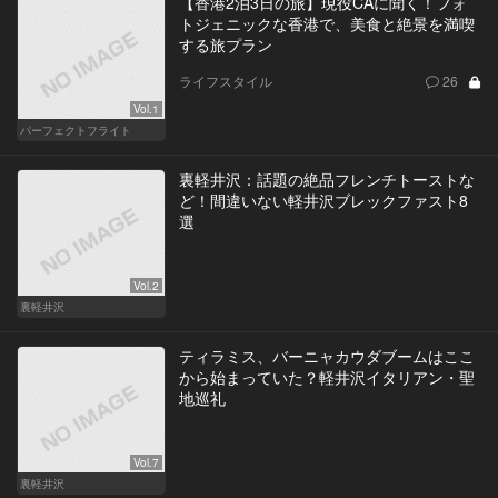
【香港2泊3日の旅】現役CAに聞く！フォ
トジェニックな香港で、美食と絶景を満喫
する旅プラン
ライフスタイル
26
Vol.1
パーフェクトフライト
裏軽井沢：話題の絶品フレンチトーストな
ど！間違いない軽井沢ブレックファスト8
選
Vol.2
裏軽井沢
ティラミス、バーニャカウダブームはここ
から始まっていた？軽井沢イタリアン・聖
地巡礼
Vol.7
裏軽井沢