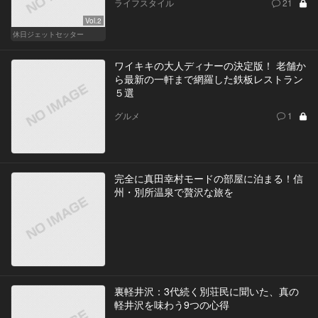
ライフスタイル
21
Vol.2
休日ジェットセッター
ワイキキの大人ディナーの決定版！ 老舗か
ら最新の一軒まで網羅した鉄板レストラン
５選
グルメ
1
完全に真田幸村モードの部屋に泊まる！信
州・別所温泉で贅沢な旅を
裏軽井沢：3代続く別荘民に聞いた、真の
軽井沢を味わう9つの心得