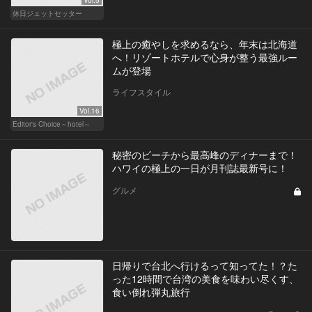
休日ジェットセッター
極上の癒やしを求めるなら、年末は北海道
へ！リゾートホテルで心身が整う最強ルー
ムが登場
ライフスタイル
Vol.16
Editor's Choice～hotel～
秘密のビーチから最高峰のディナーまで！
ハワイの極上の一日が月刊誌最新号に！
グルメ
日帰りで台北へ行けるって知ってた！？た
った12時間で台湾の美食を味わい尽くす、
食い倒れ弾丸旅行