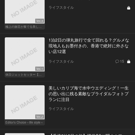
ライフスタイル
Vol.3
極上の旅荘が奏でる美しき寛ぎ
1泊2日の弾丸旅行で全て回れる？グルメな
現地人もお墨付きの、香港で絶対に外さな
い店12選
ライフスタイル
15
Vol.1
休日ジェットセッター【厳選スポット編】
美しいカリブ海で水中ウエディング！一生
の思い出に残る素敵なブライダルフォトプ
ランに注目
ライフスタイル
Vol.2
Editor's Choice～life style～