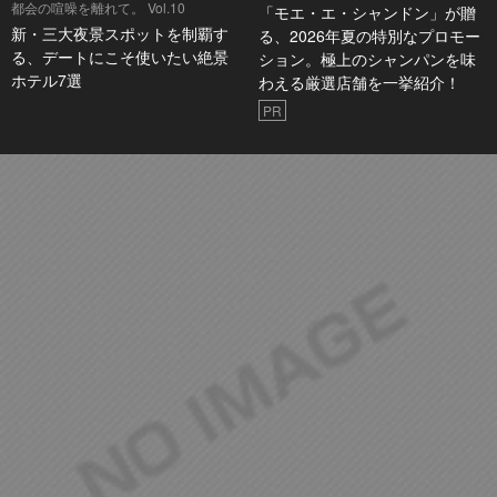
都会の喧噪を離れて。 Vol.10
「モエ・エ・シャンドン」が贈
新・三大夜景スポットを制覇す
る、2026年夏の特別なプロモー
る、デートにこそ使いたい絶景
ション。極上のシャンパンを味
ホテル7選
わえる厳選店舗を一挙紹介！
PR