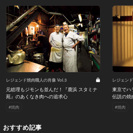
レジェンド焼肉職人の肖像 Vol.3
レジェンド焼
元総理もジモンも並んだ！『鹿浜 スタミナ
東京でハ
苑』のあくなき肉への追求心
伝説の焼
#焼肉
#焼肉
おすすめ記事