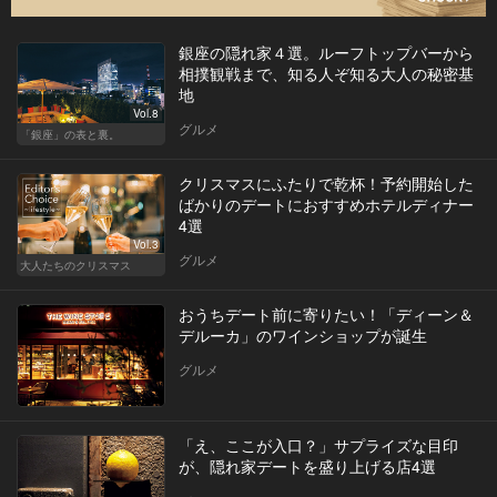
銀座の隠れ家４選。ルーフトップバーから
相撲観戦まで、知る人ぞ知る大人の秘密基
地
Vol.8
グルメ
「銀座」の表と裏。
クリスマスにふたりで乾杯！予約開始した
ばかりのデートにおすすめホテルディナー
4選
Vol.3
グルメ
大人たちのクリスマス
おうちデート前に寄りたい！「ディーン＆
デルーカ」のワインショップが誕生
グルメ
「え、ここが入口？」サプライズな目印
が、隠れ家デートを盛り上げる店4選