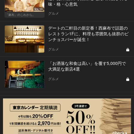
味・格・心意気
Vol.10
グルメ
「麻布」のこれから。
デートの二軒目の新定番！西麻布で話題の
レストラン1Fに、料理も雰囲気も抜群のピ
ンチョスバーが誕生！
グルメ
「お洒落な和食は高い」を覆す5,000円で
大満足な新店4選
グルメ