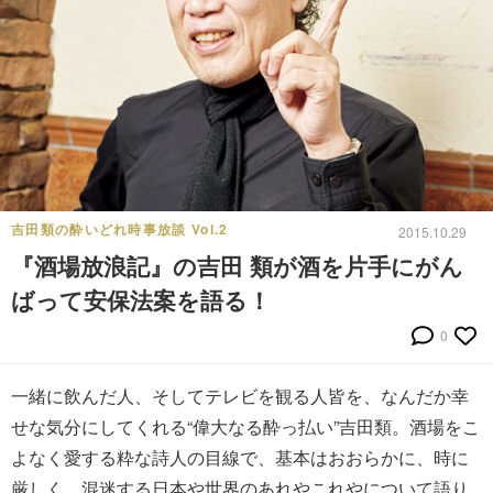
吉田類の酔いどれ時事放談 Vol.2
2015.10.29
『酒場放浪記』の吉田 類が酒を片手にがん
ばって安保法案を語る！
0
一緒に飲んだ人、そしてテレビを観る人皆を、なんだか幸
せな気分にしてくれる“偉大なる酔っ払い”吉田類。酒場をこ
よなく愛する粋な詩人の目線で、基本はおおらかに、時に
厳しく、混迷する日本や世界のあれやこれやについて語り