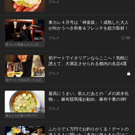
グルメ
東カレ４月号は「神楽坂」！成熟した大人
が向かうべき和食＆フレンチを総力取材！
グルメ
39
Vol.71
東カレの素敵な大人に必要なこと
初デートでイタリアンならここへ！気軽に
誘えて、大満足させられる都内の名店4選
グルメ
Vol.1
初デートで決め手になる店
最高にうまい、飲んだあとの「〆の炭水化
物」。麻布競馬場お勧め、麻布十番の3軒
グルメ
Vol.2
達人たちの夜の“街ブラ”
ふたりで１万円でお釣りがくる！デートの
達人５人に聞いた「本当に使えるお店はこ