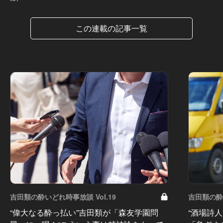
この連載の記事一覧
吉田類の酔いどれ時事放談 Vol.19
吉田類の酔い
“偉大なる酔っ払い”吉田類が「森友学園問
“酒場詩