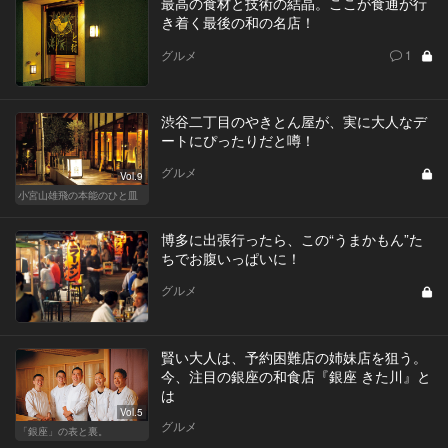
最高の食材と技術の結晶。ここが食通が行
き着く最後の和の名店！
グルメ
1
渋谷二丁目のやきとん屋が、実に大人なデ
ートにぴったりだと噂！
グルメ
Vol.9
小宮山雄飛の本能のひと皿
博多に出張行ったら、この“うまかもん”た
ちでお腹いっぱいに！
グルメ
賢い大人は、予約困難店の姉妹店を狙う。
今、注目の銀座の和食店『銀座 きた川』と
は
Vol.5
グルメ
「銀座」の表と裏。