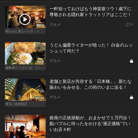
一軒知っておけばもう神楽坂ツウ！歳下に
尊敬される隠れ家トラットリアはここだ！
グルメ
1
Vol.6
明らかに違うパスタ・イタリアン
うどん偏愛ライターが唸った！ 白金のムッ
シュって何だ？
グルメ
Vol.3
編集者と“うどん”は、コシと粘りが大切です
老舗と新店が共存する「日本橋」。新たな
賑わいをみせる、この街のいまに迫る！
グルメ
Vol.35
東京ご近所探訪
銀座の正統派鮨が、おまかせで１万円台！
鮨バブルに待ったをかける“適正価格”でい
いお店４軒