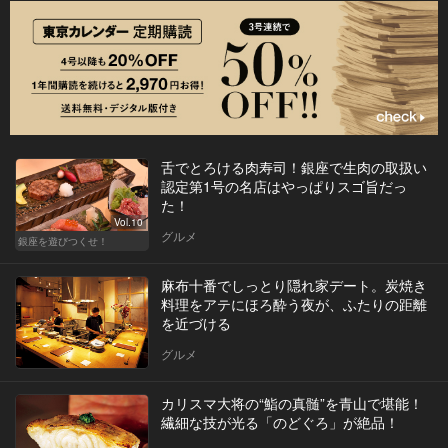
舌でとろける肉寿司！銀座で生肉の取扱い
認定第1号の名店はやっぱりスゴ旨だっ
た！
Vol.10
グルメ
銀座を遊びつくせ！
麻布十番でしっとり隠れ家デート。炭焼き
料理をアテにほろ酔う夜が、ふたりの距離
を近づける
グルメ
カリスマ大将の“鮨の真髄”を青山で堪能！
繊細な技が光る「のどぐろ」が絶品！