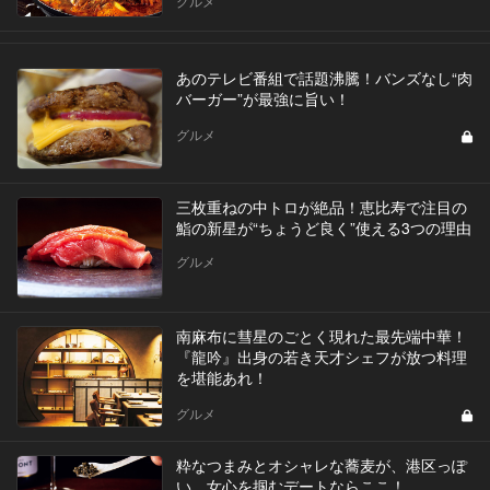
グルメ
あのテレビ番組で話題沸騰！バンズなし“肉
バーガー”が最強に旨い！
グルメ
三枚重ねの中トロが絶品！恵比寿で注目の
鮨の新星が“ちょうど良く”使える3つの理由
グルメ
南麻布に彗星のごとく現れた最先端中華！
『龍吟』出身の若き天才シェフが放つ料理
を堪能あれ！
グルメ
粋なつまみとオシャレな蕎麦が、港区っぽ
い。女心を掴むデートならここ！