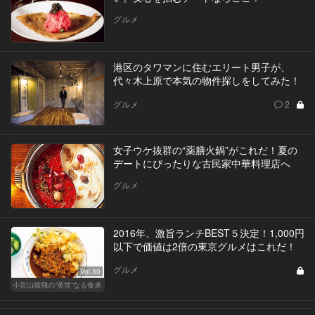
グルメ
港区のタワマンに住むエリート男子が、
代々木上原で本気の物件探しをしてみた！
グルメ
2
女子ウケ抜群の“薬膳火鍋”がこれだ！夏の
デートにぴったりな古民家中華料理店へ
グルメ
2016年、激旨ランチBEST５決定！1,000円
以下で価値は2倍の東京グルメはこれだ！
グルメ
Vol.30
小宮山雄飛の“英世”なる食卓