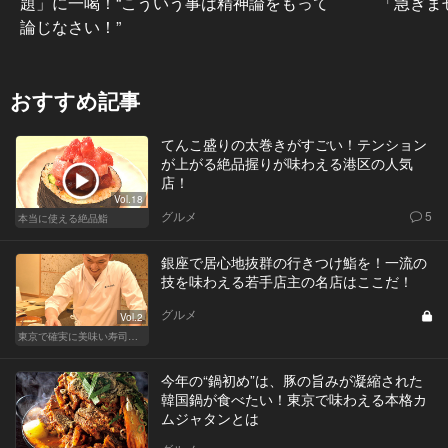
題」に一喝！“こういう事は精神論をもって
「急ぎま
論じなさい！”
おすすめ記事
てんこ盛りの太巻きがすごい！テンション
が上がる絶品握りが味わえる港区の人気
店！
Vol.18
グルメ
5
本当に使える絶品鮨
銀座で居心地抜群の行きつけ鮨を！一流の
技を味わえる若手店主の名店はここだ！
グルメ
Vol.2
東京で確実に美味い寿司はここだ！
今年の“鍋初め”は、豚の旨みが凝縮された
韓国鍋が食べたい！東京で味わえる本格カ
ムジャタンとは