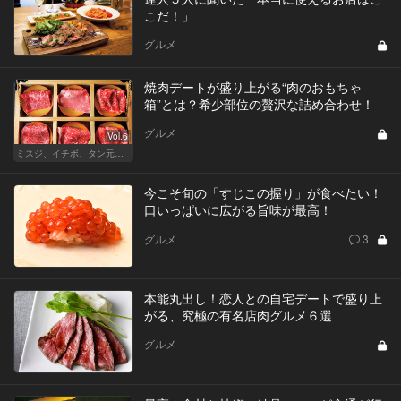
こだ！」
グルメ
焼肉デートが盛り上がる“肉のおもちゃ
箱”とは？希少部位の贅沢な詰め合わせ！
グルメ
Vol.6
ミスジ、イチボ、タン元…焼肉は好きな部位で店を選ぶべし！
今こそ旬の「すじこの握り」が食べたい！
口いっぱいに広がる旨味が最高！
グルメ
3
本能丸出し！恋人との自宅デートで盛り上
がる、究極の有名店肉グルメ６選
グルメ