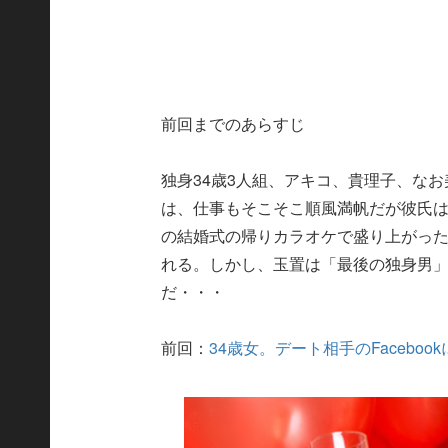
前回までのあらすじ
独身34歳3人組、アキコ、貴理子、な
は、仕事もそこそこ順風満帆だが彼氏は
の結婚式の帰りカラオケで盛り上がっ
れる。しかし、玉置は「最後の独身男
だ・・・
前回：
34歳女。デート相手のFaceb