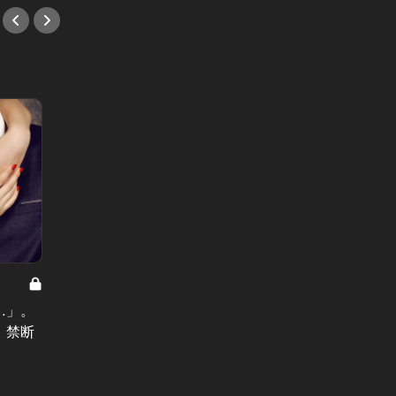
令嬢ライフ Vol.1
女たちのS
令嬢ライフ：「姫」と呼ばれ、広尾
…」。
インス
の家と際限なきカードを与えられた
、禁断
を見て
女の日常
する心
#小説
#小説