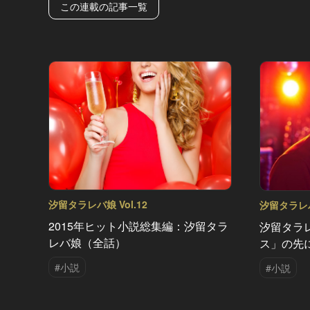
この連載の記事一覧
汐留タラレバ娘 Vol.12
汐留タラレバ娘
2015年ヒット小説総集編：汐留タラ
汐留タラ
レバ娘（全話）
ス」の先
#小説
#小説