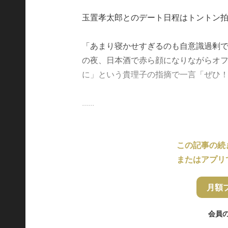
玉置孝太郎とのデート日程はトントン
「あまり寝かせすぎるのも自意識過剰
の夜、日本酒で赤ら顔になりながらオ
に」という貴理子の指摘で一言「ぜひ
......
この記事の続
またはアプリ
月額
会員