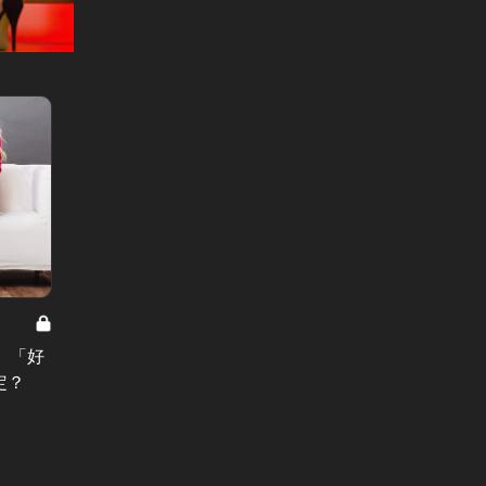
汐留タラレバ娘 Vol.9
汐留タラレ
。「好
汐留タラレバ娘：叶うものなら、ア
汐留タ
定？
ウディの彼氏！
キドキ
ト・・
#小説
#小説