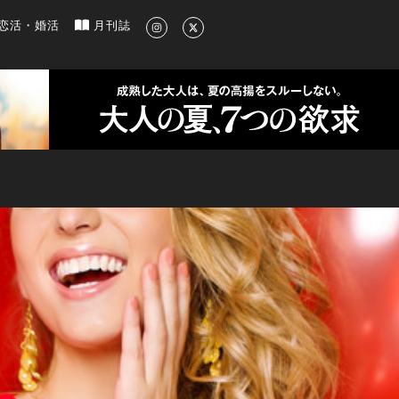
新のグルメ、洗練されたライフスタイル情報
恋活・婚活
月刊誌