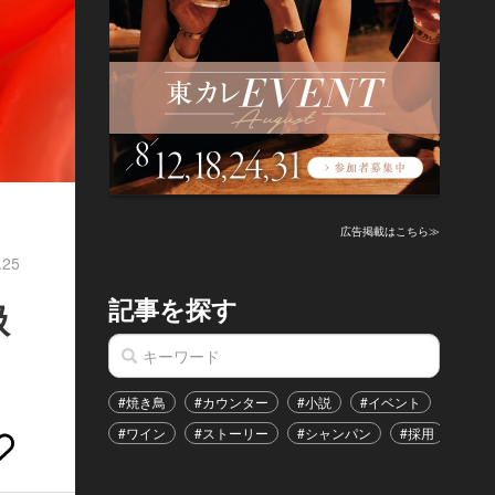
広告掲載はこちら≫
.25
記事を探す
扱
#焼き鳥
#カウンター
#小説
#イベント
#港区
#ワイン
#ストーリー
#シャンパン
#採用
#恋