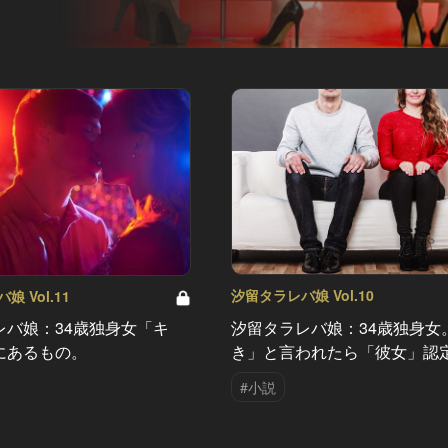
汐留タラレバ娘 Vol.10
 Vol.11
汐留タラレバ娘：34歳独身女
レバ娘：34歳独身女「キ
き」と言われたら「彼女」認
にあるもの。
#小説