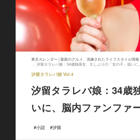
東京カレンダー | 最新のグルメ、洗練されたライフスタイル情報
汐留タラレバ娘：34歳独身女、久しぶりの「女の子」扱いに
汐留タラレバ娘 Vol.4
汐留タラレバ娘：34歳
いに、脳内ファンファ
#小説
#汐留