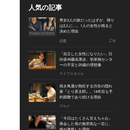
人気の記事
男女3人の旅だったはずが、帰り
は2人に…。1人の女性が残ると
Vol.74
決めた理由
TOUGH COOKIES
恋愛
6
「自立した女性になりたい」日
向坂46藤嶌果歩、初単独センタ
ーの不安と20歳の理想像
ライフスタイル
焼き鳥通が熱狂する渋谷の隠れ
家『とり茶太郎』。14年目も予
約困難であり続ける理由
グルメ
「今日はたくさん甘えちゃお」
再会した母の無邪気な一言に、
Vol.73
娘が激怒した理由