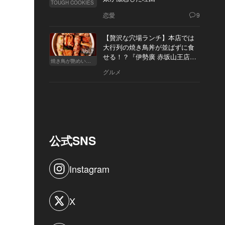
TOUGH COOKIES
恋愛
9
【贅沢な穴場ランチ】本店では
大行列の焼き鳥丼が並ばずに食
Vol.7
せる！？『伊勢廣 赤坂山王店』
焼き鳥が艶めいてきた
へ
グルメ
公式SNS
Instagram
X