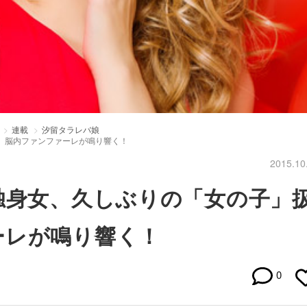
連載
汐留タラレバ娘
、脳内ファンファーレが鳴り響く！
2015.10
独身女、久しぶりの「女の子」
ーレが鳴り響く！
0