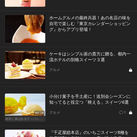
ホームグルメの最終兵器！あの名店の味を
自宅で楽しむ『東京カレンダーショッピン
グ』からアプリ登場！
ケーキはシンプル派の貴方に贈る、都内一
流ホテルの別格スイーツ３選
グルメ
小分け菓子を手土産に！送別会シーズンに
知ってると役立つ「映える」スイーツ6選
グルメ
1
Vol.28
絶対に喜ばれるテッパン手土産
『千疋屋総本店』のいちごスイーツ8種を