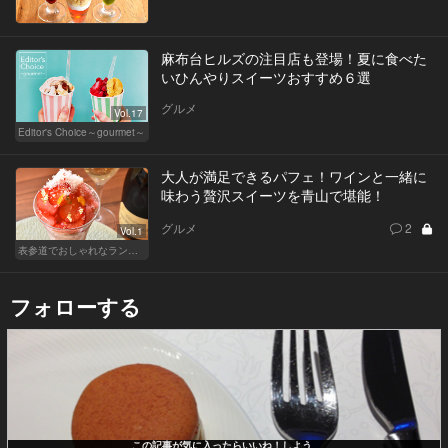
麻布台ヒルズの注目店も登場！夏に食べた
いひんやりスイーツおすすめ６選
グルメ
Vol.17
Editor's Choice～gourmet～
大人が満足できるパフェ！ワインと一緒に
味わう贅沢スイーツを青山で堪能！
グルメ
2
Vol.1
表参道でおしゃれなランチ女子会
フォローする
この記事が気に入ったらいいね！しよう