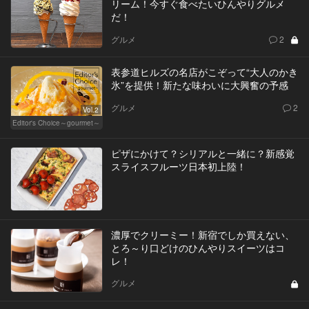
リーム！今すぐ食べたいひんやりグルメ
だ！
グルメ
2
表参道ヒルズの名店がこぞって“大人のかき
氷”を提供！新たな味わいに大興奮の予感
グルメ
2
Vol.2
Editor's Choice～gourmet～
ピザにかけて？シリアルと一緒に？新感覚
スライスフルーツ日本初上陸！
濃厚でクリーミー！新宿でしか買えない、
とろ～り口どけのひんやりスイーツはコ
レ！
グルメ