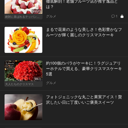
徹底解剖！老舗フルーツ店が推す逸品と
は？
Vol.23
グルメ
1
絶対に喜ばれるテッパン手土産
まるで花束のような美しさ！色彩豊かなフ
ルーツが輝く麗しのクリスマスケーキ
約100個のバラがケーキに！ラグジュアリ
ーホテルで買える、豪華クリスマスケーキ
5選
Vol.1
グルメ
大人たちのクリスマス
フォトジェニックな丸ごと果実アイス！贅
沢したい日に丁度いいご褒美スイーツ