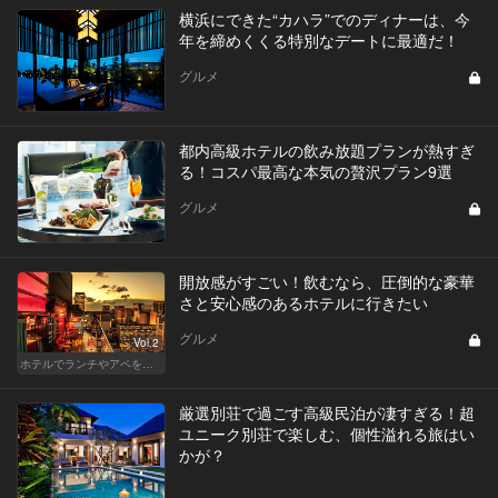
横浜にできた“カハラ”でのディナーは、今
年を締めくくる特別なデートに最適だ！
グルメ
都内高級ホテルの飲み放題プランが熱すぎ
る！コスパ最高な本気の贅沢プラン9選
グルメ
開放感がすごい！飲むなら、圧倒的な豪華
さと安心感のあるホテルに行きたい
グルメ
Vol.2
ホテルでランチやアペを楽しもう！東京の名店へ
厳選別荘で過ごす高級民泊が凄すぎる！超
ユニーク別荘で楽しむ、個性溢れる旅はい
かが？