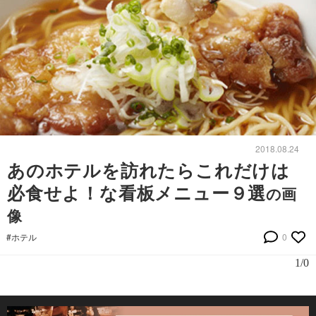
2018.08.24
あのホテルを訪れたらこれだけは
必食せよ！な看板メニュー９選
の画
像
#ホテル
0
1/0