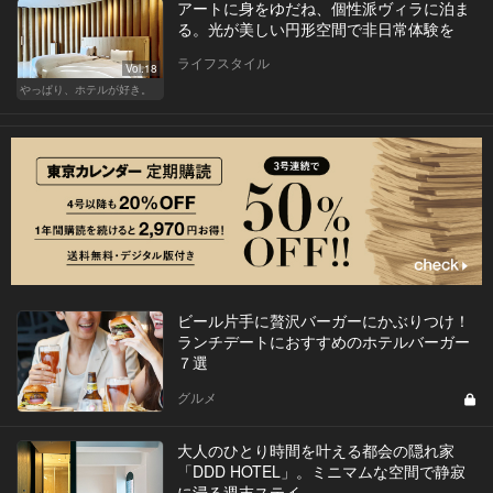
アートに身をゆだね、個性派ヴィラに泊ま
る。光が美しい円形空間で非日常体験を
ライフスタイル
Vol.18
やっぱり、ホテルが好き。
ビール片手に贅沢バーガーにかぶりつけ！
ランチデートにおすすめのホテルバーガー
７選
グルメ
大人のひとり時間を叶える都会の隠れ家
「DDD HOTEL」。ミニマムな空間で静寂
に浸る週末ステイ