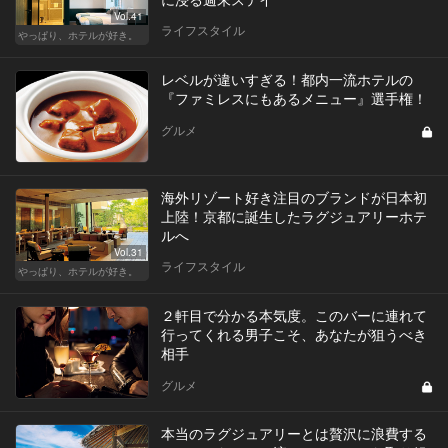
Vol.41
ライフスタイル
やっぱり、ホテルが好き。
レベルが違いすぎる！都内一流ホテルの
『ファミレスにもあるメニュー』選手権！
グルメ
海外リゾート好き注目のブランドが日本初
上陸！京都に誕生したラグジュアリーホテ
ルへ
Vol.31
ライフスタイル
やっぱり、ホテルが好き。
２軒目で分かる本気度。このバーに連れて
行ってくれる男子こそ、あなたが狙うべき
相手
グルメ
本当のラグジュアリーとは贅沢に浪費する