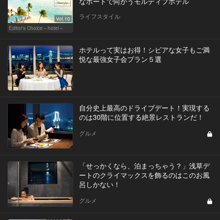
なボートで向かうモルディブホテル
ライフスタイル
Vol.10
Editor's Choice～hotel～
ホテルって実はお得！シビアな女子もご満
悦な最強女子会プラン５選
自分史上最高のドライブデート！実現する
のは30階に位置する絶景レストランだ！
グルメ
「せっかくなら、泊まっちゃう？」浅草デ
ートのクライマックスを飾るのはこのお風
呂しかない！
グルメ