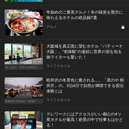
年始めのご褒美グルメ！冬の味覚を贅沢に
味わえるホテルの絶品鍋7選
グルメ
大阪城を真正面に望むホテル「パティーナ
大阪」。“初体験”の連続に世界の宿を知る
旅ライターも驚いた！
Vol.43
ライフスタイル
やっぱり、ホテルが好き。
軽井沢の冬景色に癒される…。「星のや 軽
井沢」の、3泊4日で自然が満喫できる宿泊
体験とは
Vol.15
ライフスタイル
Editor's Choice～hotel～
テレワークにはアクセスがいい都心の4ツ
星ホテルが最高！絶景の中で仕事もはかど
る！