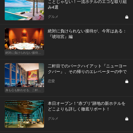
ことじゃない！一流ホテルのエコな取り組
み4選
グルメ
絶対に負けられない接待が、今宵はある：
『琥珀宮』編
Vol.4
絶対に負けられない接待が、今宵はある
二軒目でのパークハイアット『ニューヨー
クバー』、その帰りのエレベーターの中で
恋愛
Vol.2
身も心も酔わせる、二軒目の切り札
本日オープン！“赤プリ”跡地の新ホテルを
どこよりも詳しく徹底リポート！
グルメ