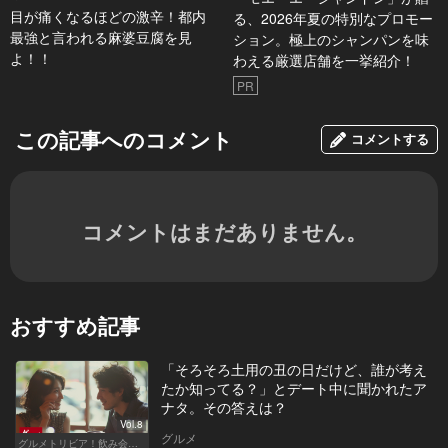
目が痛くなるほどの激辛！都内
る、2026年夏の特別なプロモー
最強と言われる麻婆豆腐を見
ション。極上のシャンパンを味
よ！！
わえる厳選店舗を一挙紹介！
PR
この記事へのコメント
コメントする
コメントはまだありません。
おすすめ記事
「そろそろ土用の丑の日だけど、誰が考え
たか知ってる？」とデート中に聞かれたア
ナタ。その答えは？
Vol.8
グルメ
グルメトリビア！飲み会やデートで会話のネタになるQ＆A