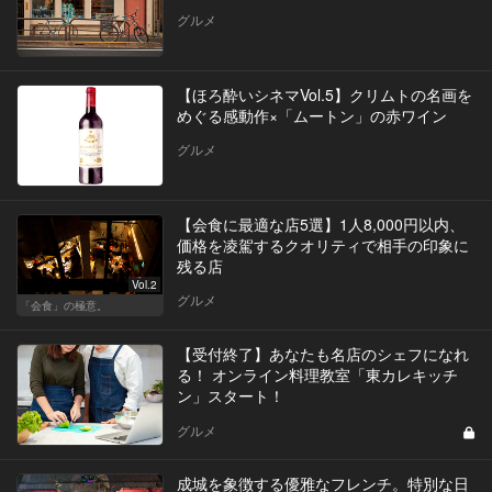
グルメ
【ほろ酔いシネマVol.5】クリムトの名画を
めぐる感動作×「ムートン」の赤ワイン
グルメ
【会食に最適な店5選】1人8,000円以内、
価格を凌駕するクオリティで相手の印象に
残る店
Vol.2
グルメ
「会食」の極意。
【受付終了】あなたも名店のシェフになれ
る！ オンライン料理教室「東カレキッチ
ン」スタート！
グルメ
成城を象徴する優雅なフレンチ。特別な日