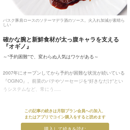
バスク豚肩ロースのソテーマデラ酒のソース。火入れ加減が素晴ら
しい
確かな腕と新鮮食材が太っ腹キャラを支える
『オギノ』
～“予約困難”で、変わらぬ人気はワケがある～
2007年にオープンしてから予約が困難な状況が続いている
『OGINO』。前菜のパテやソーセージを“好きなだけ”とい
うシステムなど、常にう......
この記事の続きは月額プラン会員への加入、
またはアプリでコイン購入をすると読めます
購入して続きを読む