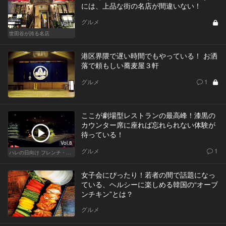
には、上品な街の名店が間違いない！
グルメ
Vol.1
世田谷が誇る名店
港区界隈で遅い時間でもやっている！ お洒
落で頼もしい蕎麦屋３軒
グルメ
1
ここが劇場型レストランの最高峰！漆黒の
カウンター席に座れば忘れられない体験が
待っている！
Vol.8
グルメ
1
ハレの日向け フレンチ・高級店
女子会にぴったり！若者の間で話題になっ
ている、ヘルシーに楽しめる韓国の“オーブ
ンチキン”とは？
グルメ