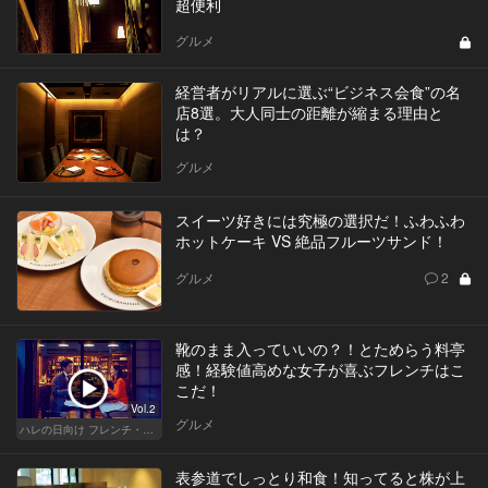
超便利
グルメ
経営者がリアルに選ぶ“ビジネス会食”の名
店8選。大人同士の距離が縮まる理由と
は？
グルメ
スイーツ好きには究極の選択だ！ふわふわ
ホットケーキ VS 絶品フルーツサンド！
グルメ
2
靴のまま入っていいの？！とためらう料亭
感！経験値高めな女子が喜ぶフレンチはこ
こだ！
Vol.2
グルメ
ハレの日向け フレンチ・高級店
表参道でしっとり和食！知ってると株が上