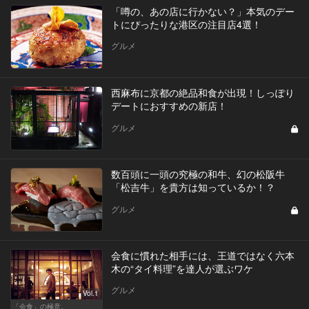
「噂の、あの店に行かない？」本気のデー
トにぴったりな港区の注目店4選！
グルメ
西麻布に京都の絶品和食が出現！しっぽり
デートにおすすめの新店！
グルメ
数百頭に一頭の究極の和牛、幻の松阪牛
「松吉牛」を貴方は知っているか！？
グルメ
会食に慣れた相手には、王道ではなく六本
木の“タイ料理”を達人が選ぶワケ
グルメ
Vol.1
「会食」の極意。