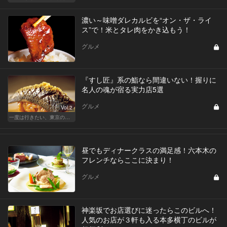
濃い～味噌ダレカルビを“オン・ザ・ライ
ス”で！米とタレ肉をかき込もう！
グルメ
『すし匠』系の鮨なら間違いない！握りに
名人の魂が宿る実力店5選
グルメ
Vol.2
一度は行きたい、東京の鮨の名店
昼でもディナークラスの満足感！六本木の
フレンチならここに決まり！
グルメ
神楽坂でお店選びに迷ったらこのビルへ！
人気のお店が３軒も入る本多横丁のビルが