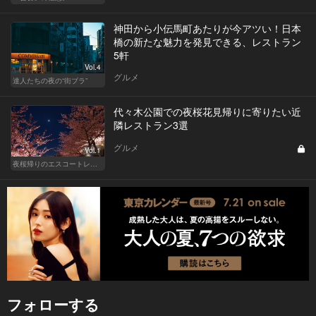
神田から小伝馬町あたりが今アツい！日本
橋の新たな魅力を発見できる、レストラン
5軒
Vol.4
グルメ
達人たちの夜の“街ブラ”
代々木公園での夜桜花見帰りに寄りたい近
隣レストラン3選
グルメ
Vol.1
夜桜帰りのエスコートレストラン
フォローする