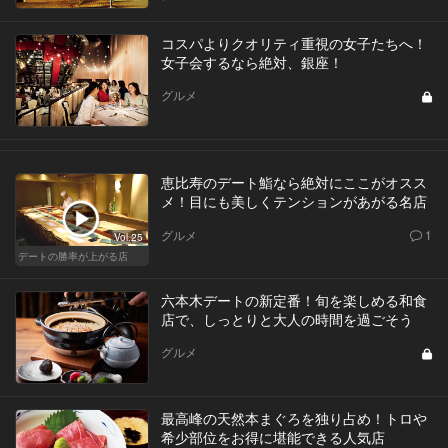
コスパよりクオリティ重視の女子たちへ！
女子会するなら絶対、銀座！
グルメ
恵比寿のデート鮨なら絶対にここがオスス
メ！目にも美しくテンションがあがる名店
グルメ
1
Vol.25
デートの勝率が上がる店
六本木デートの新定番！旬を楽しめる和食
店で、しっとりと大人の時間を過ごそう
グルメ
最高峰の天然本まぐろを独り占め！トロや
希少部位をお得に堪能できる人気店