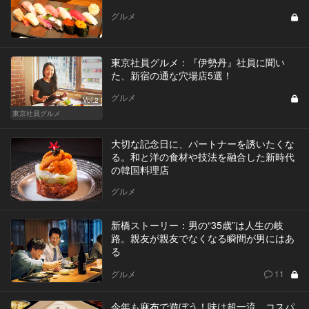
グルメ
東京社員グルメ：『伊勢丹』社員に聞い
た、新宿の通な穴場店5選！
グルメ
Vol.2
東京社員グルメ
大切な記念日に、パートナーを誘いたくな
る。和と洋の食材や技法を融合した新時代
の韓国料理店
グルメ
新橋ストーリー：男の“35歳”は人生の岐
路。親友が親友でなくなる瞬間が男にはあ
る
グルメ
11
今年も麻布で遊ぼう！味は超一流、コスパ