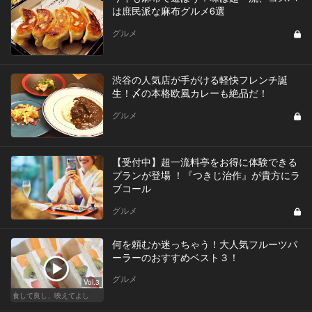
は庶民派な麻布グルメ6選
グルメ
渋谷の人気店が手がける軽快フレンチ誕
生！〆の本格欧風カレーも絶品だ！
グルメ
【受付中】超一流料亭をお得に体験できる
プランが登場 ！『つきじ治作』が貴方にラ
ブコール
グルメ
何を頼むか迷っちゃう！大人気フルーツパ
ーラーのおすすめベスト３！
グルメ
Vol.3
食して良し、映えてよし