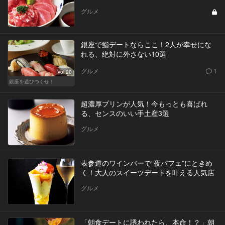
グルメ
銀座で鮨デートならここ！2人が幸せにな
れる、絶対に外さない10選
グルメ
1
Vol.20
銀座を遊びつくせ！
超濃厚プリンが人気！今もっとも喜ばれ
る、センスのいい手土産3選
グルメ
表参道のワインバーで“夜パフェ”にときめ
く！大人のスイーツデートを叶える人気店
グルメ
「朝食デートに誘われたら、本命！？」朝