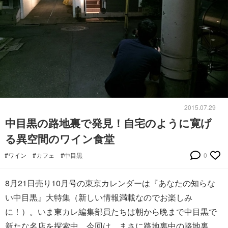
2015.07.29
中目黒の路地裏で発見！自宅のように寛げ
る異空間のワイン食堂
#ワイン
#カフェ
#中目黒
0
8月21日売り10月号の東京カレンダーは『あなたの知らな
い中目黒』大特集（新しい情報満載なのでお楽しみ
に！）。いま東カレ編集部員たちは朝から晩まで中目黒で
新たな名店を探索中。今回は、まさに路地裏中の路地裏