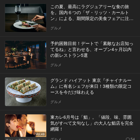
この夏、最高にラグジュアリーな食の旅
を。国内６つの「ザ・リッツ・カールト
ン」による、期間限定の美食フェアに注
目！
グルメ
予約困難目前！デートで「素敵なお店知っ
てるね」と言わせる、オープン4ヶ月以内
の新レストラン5選
グルメ
グランド ハイアット 東京『チャイナルー
ム』に有名シェフが来日！3種類の限定コ
ースを今だけ味わえる
グルメ
東カレ6月号は「鮨」。「値段、味、雰囲
気がすべて文句なし」の大人な鮨店を完全
網羅！
Vol.49
グルメ
54
東カレの素敵な大人に必要なこと