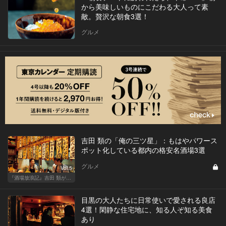
から美味しいものにこだわる大人って素
敵。贅沢な朝食3選！
グルメ
吉田 類の「俺の三ツ星」：もはやパワース
ポット化している都内の格安名酒場3選
グルメ
Vol.5
『酒場放浪記』吉田 類が酒場指南！この酒場に行っときゃ間違いない
目黒の大人たちに日常使いで愛される良店
4選！閑静な住宅地に、知る人ぞ知る美食
あり