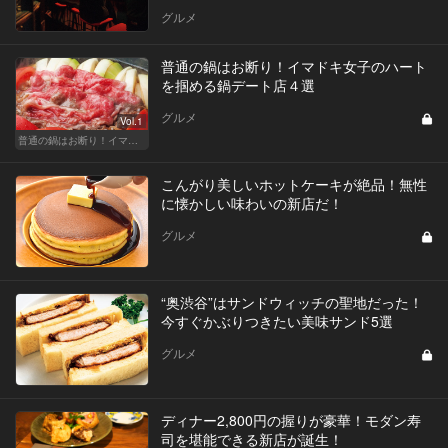
グルメ
普通の鍋はお断り！イマドキ女子のハート
を掴める鍋デート店４選
グルメ
Vol.1
普通の鍋はお断り！イマドキ女子のハートを掴むのはこんな"進化鍋"
こんがり美しいホットケーキが絶品！無性
に懐かしい味わいの新店だ！
グルメ
“奥渋谷”はサンドウィッチの聖地だった！
今すぐかぶりつきたい美味サンド5選
グルメ
ディナー2,800円の握りが豪華！モダン寿
司を堪能できる新店が誕生！