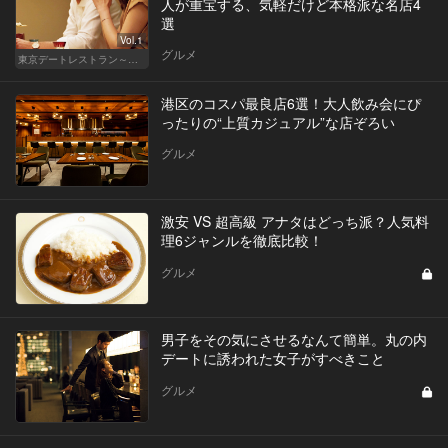
人が重宝する、気軽だけど本格派な名店4
選
Vol.1
グルメ
東京デートレストラン～日常編～
港区のコスパ最良店6選！大人飲み会にぴ
ったりの“上質カジュアル”な店ぞろい
グルメ
激安 VS 超高級 アナタはどっち派？人気料
理6ジャンルを徹底比較！
グルメ
男子をその気にさせるなんて簡単。丸の内
デートに誘われた女子がすべきこと
グルメ