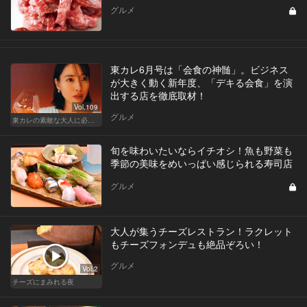
グルメ
東カレ6月号は「会食の神髄」。ビジネス
が大きく動く新年度、「デキる会食」を演
出する店を徹底取材！
Vol.109
グルメ
東カレの素敵な大人に必要なこと
旬を味わいたいならイチオシ！魚も野菜も
季節の美味をめいっぱい感じられる寿司店
グルメ
大人が集うチーズレストラン！ラクレット
もチーズフォンデュも絶品ぞろい！
グルメ
Vol.2
チーズにまみれる夜