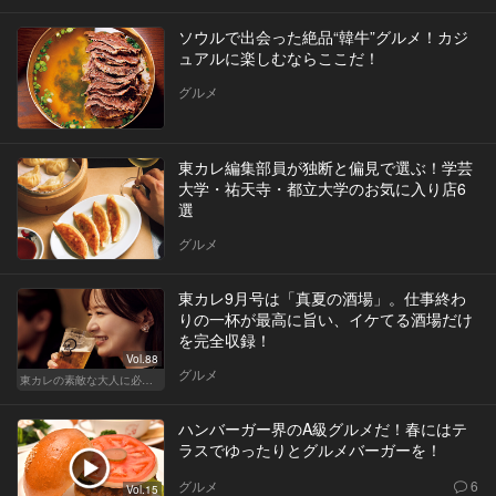
ソウルで出会った絶品“韓牛”グルメ！カジ
ュアルに楽しむならここだ！
グルメ
東カレ編集部員が独断と偏見で選ぶ！学芸
大学・祐天寺・都立大学のお気に入り店6
選
グルメ
東カレ9月号は「真夏の酒場」。仕事終わ
りの一杯が最高に旨い、イケてる酒場だけ
を完全収録！
Vol.88
グルメ
東カレの素敵な大人に必要なこと
ハンバーガー界のA級グルメだ！春にはテ
ラスでゆったりとグルメバーガーを！
グルメ
6
Vol.15