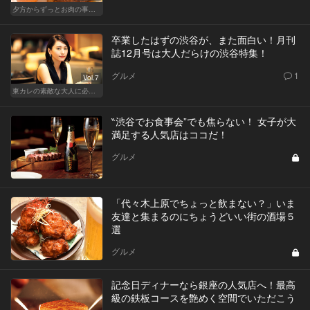
夕方からずっとお肉の事を考えてる貴方へ
卒業したはずの渋谷が、また面白い！月刊
誌12月号は大人だらけの渋谷特集！
グルメ
1
Vol.7
東カレの素敵な大人に必要なこと
‶渋谷でお食事会”でも焦らない！ 女子が大
満足する人気店はココだ！
グルメ
「代々木上原でちょっと飲まない？」いま
友達と集まるのにちょうどいい街の酒場５
選
グルメ
記念日ディナーなら銀座の人気店へ！最高
級の鉄板コースを艶めく空間でいただこう