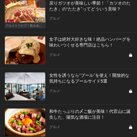
戻りガツオが美味しい季節！「カツオのた
たき」の“たたき”ってどういう意味？
グルメ
Vol.15
グルメトリビア！飲み会やデートで会話のネタになるQ＆A
女子は絶対大好きな味！絶品ハンバーグを
味わいつくせる専門店はこちら！
グルメ
女性を誘うなら“プール”を使え！開放的な
気持ちになるプールサイド5選
グルメ
和牛たっぷりの〆ご飯が美味！代官山に誕
生した、陽気な酒場に注目！
グルメ