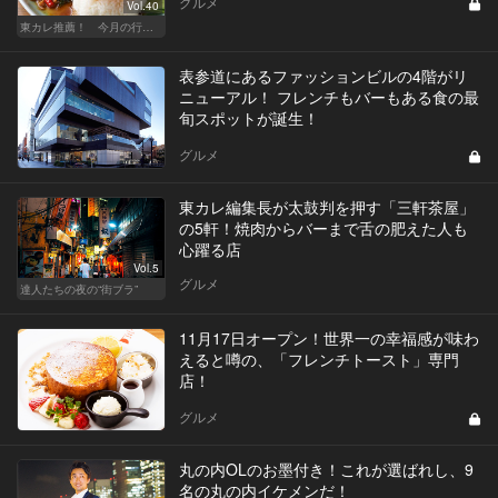
グルメ
Vol.40
東カレ推薦！ 今月の行くべき店
表参道にあるファッションビルの4階がリ
ニューアル！ フレンチもバーもある食の最
旬スポットが誕生！
グルメ
東カレ編集長が太鼓判を押す「三軒茶屋」
の5軒！焼肉からバーまで舌の肥えた人も
心躍る店
Vol.5
グルメ
達人たちの夜の“街ブラ”
11月17日オープン！世界一の幸福感が味わ
えると噂の、「フレンチトースト」専門
店！
グルメ
丸の内OLのお墨付き！これが選ばれし、9
名の丸の内イケメンだ！