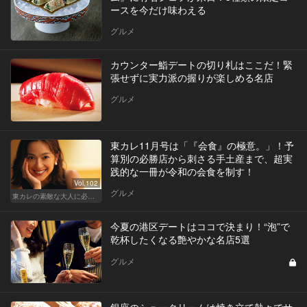
ースを今だけ味わえる
グルメ
カウンター鮨デートの切り札はここだ！緊
張せずに実力派の握りが楽しめる名店
グルメ
東カレ11月号は「『会食』の極意。」！予
算別の必勝店から刺さる手土産まで、超実
践的な一冊が令和の会食を制す！
Vol.102
グルメ
東カレの素敵な大人に必要なこと
今夏の港区デートはココで決まり！“泡”で
乾杯したくなる艶やかな名店5選
グルメ
銀座のシュークリームは焼き立て熱々でサ