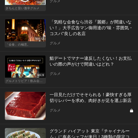
グルメ
Vol.1
きちんと旨い激辛グルメ
「気軽な会食なら渋谷『麗郷』が間違いな
い！」大手広告マン御用達の“味・雰囲気・
コスパ”良しの名店
Vol.12
グルメ
「会食」の極意。
鮨デートでマナー違反したくない！お支払
いの際の声がけで間違いはどれ？
グルメ
Vol.9
グルメトリビア！飲み会やデートで会話のネタになるQ＆A
一目見ただけでそそられる！豪快すぎる厚
切りレバーを求め、肉好きが足を運ぶ新店
グルメ
グランド ハイアット 東京『チャイナルー
ム』に有名シェフが来日！3種類の限定コ