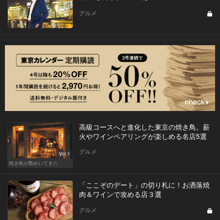
グルメ
高級コースへと進化した東京の焼き鳥。薪
火やワインペアリングが楽しめる名店5選
グルメ
Vol.1
焼き鳥が艶めいてきた
「ここぞのデート」の切り札に！お洒落焼
肉＆ワインで攻める店３選
グルメ