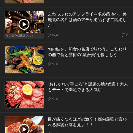
ふわっふわのアジフライを求め築地へ。路
地裏の名店は酒のアテが絶品すぎて悶絶し
た！
Vol.6
グルメ
2
永久保存版B級グルメ
旬の鮎を、和食の名店で味わう。こだわり
の器で食と芸術の“融合美”を愉しもう
グルメ
“おしゃれで手ごろ”と話題の焼肉5選！大人
もデートで満足できる人気店
グルメ
目が痛くなるほどの激辛！都内最強と言わ
れる麻婆豆腐を見よ！！