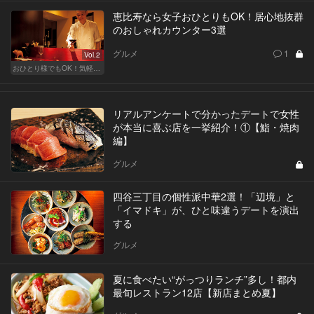
恵比寿なら女子おひとりもOK！居心地抜群
のおしゃれカウンター3選
グルメ
1
Vol.2
おひとり様でもOK！気軽に入りやすい東京の名店
リアルアンケートで分かったデートで女性
が本当に喜ぶ店を一挙紹介！①【鮨・焼肉
編】
グルメ
四谷三丁目の個性派中華2選！「辺境」と
「イマドキ」が、ひと味違うデートを演出
する
グルメ
夏に食べたい“がっつりランチ”多し！都内
最旬レストラン12店【新店まとめ夏】