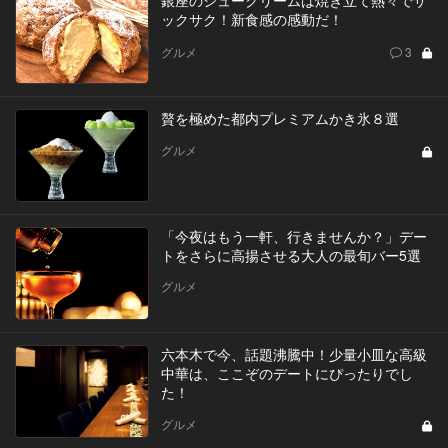
ックサク！新食感の感動だ！
グルメ
3
贅を極めた都内プレミアムかき氷８選
グルメ
「今夜はもう一軒、行きませんか？」デー
トをさらに高揚させる大人の最旬バー5選
グルメ
六本木で今、話題沸騰中！少量小皿な高級
中華は、ここぞのデートにぴったりでし
た！
グルメ