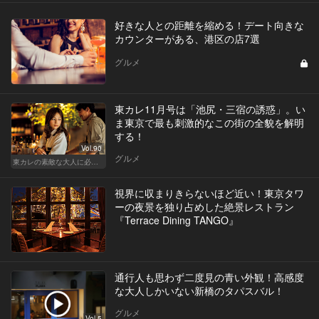
好きな人との距離を縮める！デート向きな
カウンターがある、港区の店7選
グルメ
東カレ11月号は「池尻・三宿の誘惑」。い
ま東京で最も刺激的なこの街の全貌を解明
する！
Vol.90
グルメ
東カレの素敵な大人に必要なこと
視界に収まりきらないほど近い！東京タワ
ーの夜景を独り占めした絶景レストラン
『Terrace Dining TANGO』
通行人も思わず二度見の青い外観！高感度
な大人しかいない新橋のタパスバル！
グルメ
Vol.5