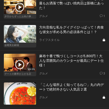
最もお洒落で艶っぽい焼肉店は新橋にあっ
た！
Vol.9
グルメ
1
夕方からずっとお肉の事を考えてる貴方へ
方向音痴な私をグイグイひっぱって！肉食
な彼女が求める男の必須条件とは！？
ライフスタイル
Vol.33
金曜美女劇場
麻布十番で鴨づくしコースが5,800円！大
人な雰囲気のカウンターが最高にデート仕
様！
Vol.29
グルメ
3
デートの勝率が上がる店
「こんな場所よく知ってるね♡」丸の内デ
ートで絶対外さない人気店２選
グルメ