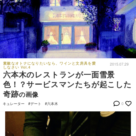
素敵なオトナになりたいなら、ワインと文房具を愛
2015.07.29
しなさい Vol.4
六本木のレストランが一面雪景
色！？サービスマンたちが起こした
奇跡
の画像
キュレーター
#デート
#六本木
0