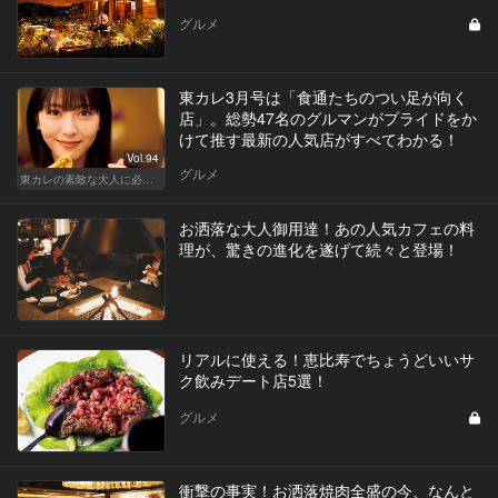
グルメ
東カレ3月号は「食通たちのつい足が向く
店」。総勢47名のグルマンがプライドをか
けて推す最新の人気店がすべてわかる！
Vol.94
グルメ
東カレの素敵な大人に必要なこと
お洒落な大人御用達！あの人気カフェの料
理が、驚きの進化を遂げて続々と登場！
リアルに使える！恵比寿でちょうどいいサ
ク飲みデート店5選！
グルメ
衝撃の事実！お洒落焼肉全盛の今、なんと