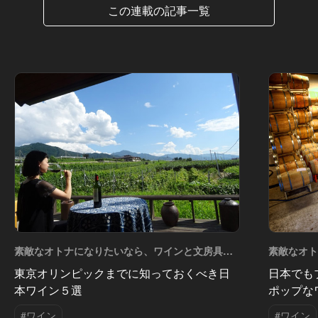
この連載の記事一覧
素敵なオトナになりたいなら、ワインと文房具を
素敵なオ
愛しなさい Vol.6
愛しなさい V
東京オリンピックまでに知っておくべき日
日本でも
本ワイン５選
ポップな
#ワイン
#ワイン