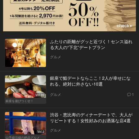
ふたりの距離がグッと近づく！センス溢れ
る大人の“下北”デートプラン
グルメ
銀座で鮨デートならここ！2人が幸せにな
れる、絶対に外さない10選
グルメ
1
Vol.20
銀座を遊びつくせ！
渋谷・恵比寿のディナーデートで、大人が
リピートする！女性好みのお洒落な店4選
グルメ
Vol.2
山手線沿線の絶品グルメ