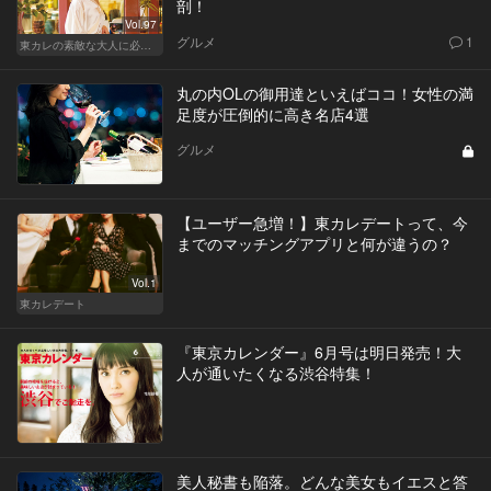
剖！
Vol.97
グルメ
1
東カレの素敵な大人に必要なこと
丸の内OLの御用達といえばココ！女性の満
足度が圧倒的に高き名店4選
グルメ
【ユーザー急増！】東カレデートって、今
までのマッチングアプリと何が違うの？
Vol.1
東カレデート
『東京カレンダー』6月号は明日発売！大
人が通いたくなる渋谷特集！
美人秘書も陥落。どんな美女もイエスと答