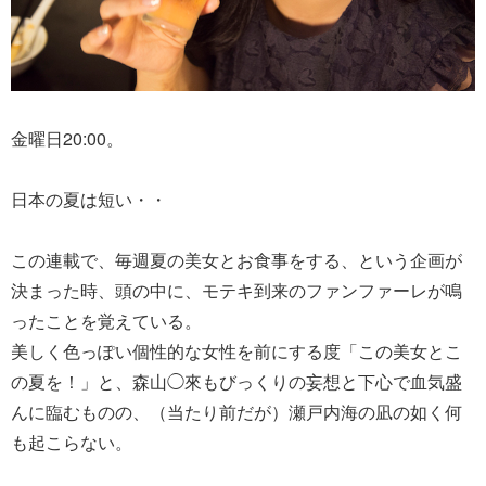
金曜日20:00。
日本の夏は短い・・
この連載で、毎週夏の美女とお食事をする、という企画が
決まった時、頭の中に、モテキ到来のファンファーレが鳴
ったことを覚えている。
美しく色っぽい個性的な女性を前にする度「この美女とこ
の夏を！」と、森山◯來もびっくりの妄想と下心で血気盛
んに臨むものの、（当たり前だが）瀬戸内海の凪の如く何
も起こらない。