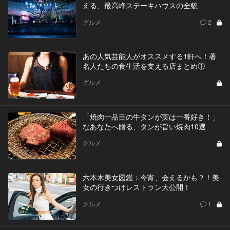
える、最高峰ステーキハウスの全貌
グルメ
2
あの人気芸能人がオススメする1軒へ！著
名人たちの食生活を支える店まとめ①
グルメ
「焼肉一品目の牛タンが実は一番好き！」
なあなたへ贈る、タンが旨い焼肉10選
グルメ
六本木美女図鑑：今宵、会えるかも？！美
女の行きつけレストラン大公開！
グルメ
1