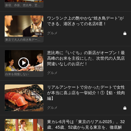
新宿、赤坂、恵比寿、芝公園、中目黒！都内最強のデートスポット5選
ワンランク上の艶やかな“焼き鳥デート”が
できる、港区きっての名店6選！
グルメ
Vol.6
東京で大人の焼き鳥デートにおすすめ！
恵比寿に『いぐち』の新店がオープン！最
高峰のお米を主役にした、次世代の人気店
間違いなしのお店だ！
Vol.4
グルメ
白米を我慢しない
リアルアンケートで分かったデートで女性
が本当に喜ぶ店を一挙紹介！①【鮨・焼肉
編】
グルメ
東カレ6月号は「東京のリアル2025」。32
歳、45歳、52歳から見る東京を、徹底解