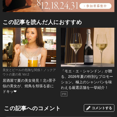
この記事を読んだ人におすすめ
美女とビールの危険な関係！ノックア
「モエ・エ・シャンドン」が贈
ウトの夏の夜 Vol.2
る、2026年夏の特別なプロモー
居酒屋で夏の美女発見！北○景子
ション。極上のシャンパンを味
似の美女が、焼鳥を頬張る姿に
わえる厳選店舗を一挙紹介！
ドキッ❤︎
PR
この記事へのコメント
コメントする