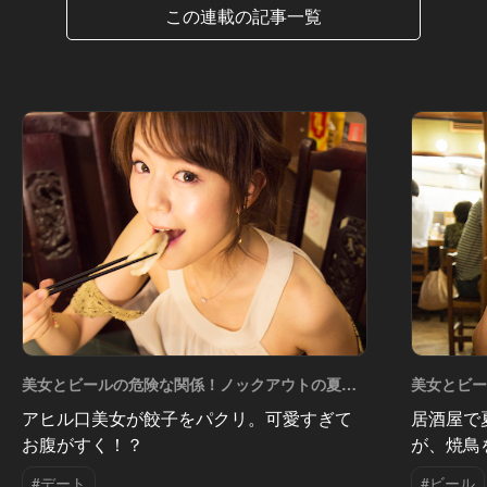
この連載の記事一覧
美女とビールの危険な関係！ノックアウトの夏の
美女とビ
夜 Vol.4
夜 Vol.2
アヒル口美女が餃子をパクリ。可愛すぎて
居酒屋で
お腹がすく！？
が、焼鳥
#デート
#ビール