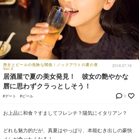
美女とビールの危険な関係！ノックアウトの夏の夜
2016.07.19
Vol.3
居酒屋で夏の美女発見！ 彼女の艶やかな
唇に思わずクラっとしそう！
#デート
#ビール
0
お上品に和食？すましてフレンチ？陽気にイタリアン？
どれも魅力的だが、真夏はやっぱり、本能むき出しの豪快
メシが食べたくなる！