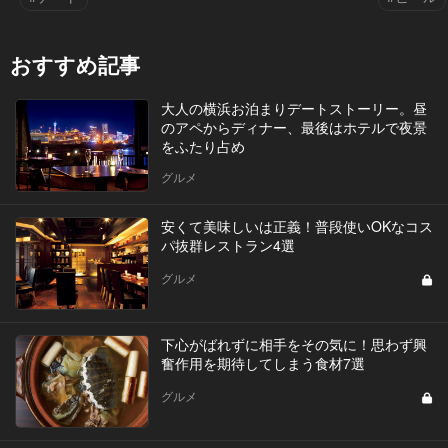
おすすめ記事
大人の横浜お泊まりデートストーリー。昼
のアペからディナー、最後はホテルで夜景
をふたり占め
グルメ
安くて美味しいは正義！普段使いOKなコス
パ抜群レストラン4選
グルメ
下心がばれずに相手をその気に！思わず興
奮作用を期待してしまう食材7選
グルメ