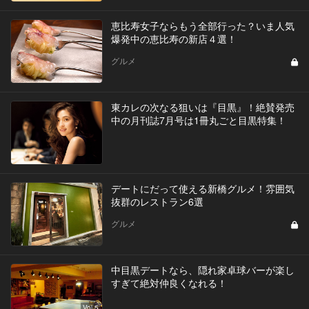
恵比寿女子ならもう全部行った？いま人気
爆発中の恵比寿の新店４選！
グルメ
東カレの次なる狙いは『目黒』！絶賛発売
中の月刊誌7月号は1冊丸ごと目黒特集！
デートにだって使える新橋グルメ！雰囲気
抜群のレストラン6選
グルメ
中目黒デートなら、隠れ家卓球バーが楽し
すぎて絶対仲良くなれる！
Vol.5