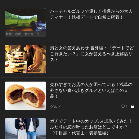
バーチャルゴルフで優しく指導からの大人
ディナー！鉄板デートで自然に密着！
Vol.2
新宿、赤坂、恵比寿、芝公園、中目黒！都内最強のデートスポット5選
男と女の答えあわせ 番外編：「デートでど
こ行きたい？」に女が答えるべき正解店リ
スト
売れすぎてお店の人が困っている！浅草の
外さない食べ歩きグルメといえばこの５
品！
グルメ
1
ガチでデート中のカップルに聞いてみた！
ふたりの恋が叶ったお店はどこですか？
（中目黒・代官山・表参道編）