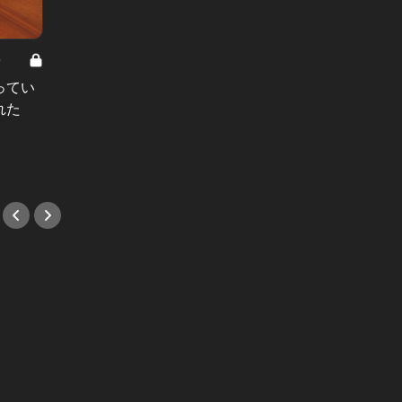
8
男と女の答えあわせ【A】 Vol.308
ってい
結婚願望ゼロだった27歳男性が、交
れた
際2年で突然プロポーズ。彼の心が
変わった“理由”とは
#小説