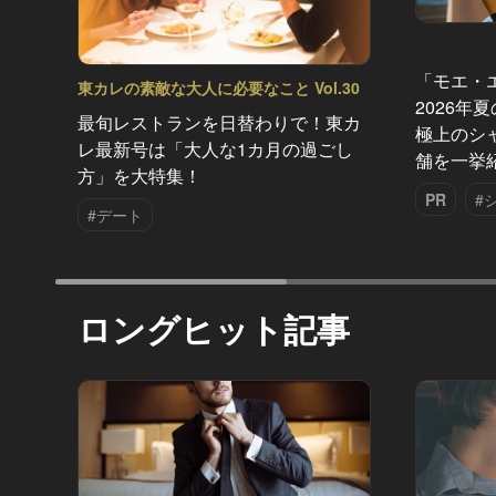
「モエ・
東カレの素敵な大人に必要なこと Vol.30
2026年
最旬レストランを日替わりで！東カ
極上のシ
レ最新号は「大人な1カ月の過ごし
舗を一挙
方」を大特集！
PR
#
#デート
ロングヒット記事