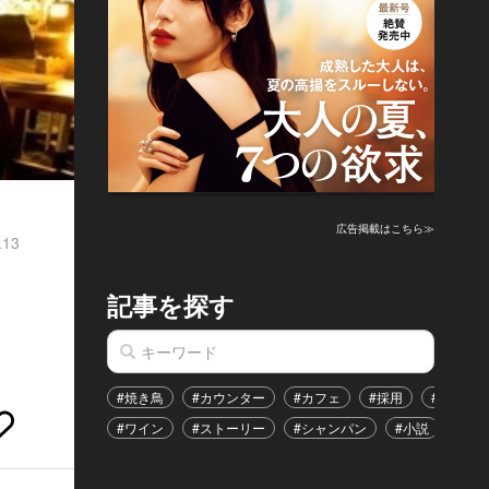
広告掲載はこちら≫
.13
記事を探す
#焼き鳥
#カウンター
#カフェ
#採用
#恋愛
#ワイン
#ストーリー
#シャンパン
#小説
#イ