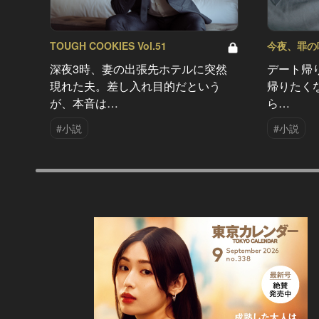
TOUGH COOKIES Vol.51
今夜、罪の味を
深夜3時、妻の出張先ホテルに突然
デート帰
現れた夫。差し入れ目的だという
帰りたく
が、本音は…
ら…
#小説
#小説