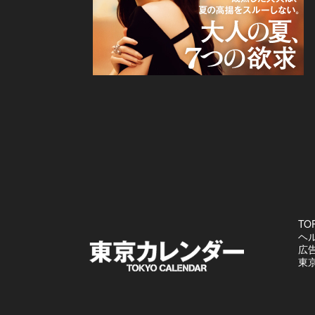
TO
ヘ
広
東