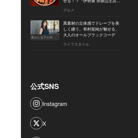
せる！？『伊勢廣 赤坂山王店』
へ
グルメ
異素材の立体感でドレープを美
しく纏う。有村架純が魅せる、
Vol.53
大人のオールブラックコーデ
東カレ女子の作り方
ライフスタイル
公式SNS
Instagram
X