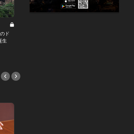
東カレの
東カレ
木のド
人に教えたくない超絶旨い肉ビスト
気にな
誕生
ロの名物料理！蠱惑の４皿
人たち
#肉
#肉