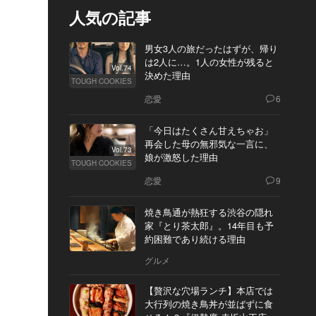
人気の記事
男女3人の旅だったはずが、帰り
は2人に…。1人の女性が残ると
Vol.74
決めた理由
TOUGH COOKIES
恋愛
6
「今日はたくさん甘えちゃお」
再会した母の無邪気な一言に、
Vol.73
娘が激怒した理由
TOUGH COOKIES
恋愛
9
焼き鳥通が熱狂する渋谷の隠れ
家『とり茶太郎』。14年目も予
約困難であり続ける理由
グルメ
【贅沢な穴場ランチ】本店では
大行列の焼き鳥丼が並ばずに食