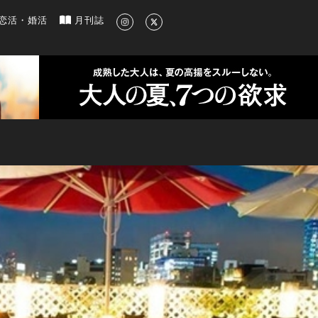
新のグルメ、洗練されたライフスタイル情報
恋活・婚活
月刊誌