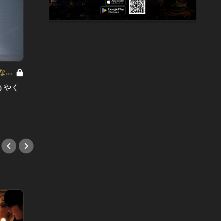
な泡
藤崎聡子の たまに飲むなら、こんな泡
Vol.1
うやく
あなたはドゥラモットのロゼを 知っ
ていますか？
#シャンパン