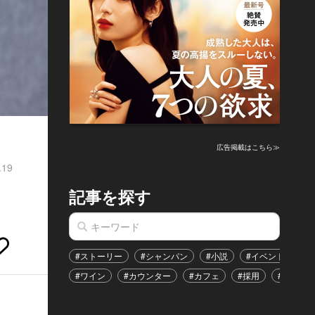
広告掲載はこちら≫
.19
記事を探す
#ストーリー
#シャンパン
#小説
#イベント
#
#ワイン
#カウンター
#カフェ
#採用
#恋愛