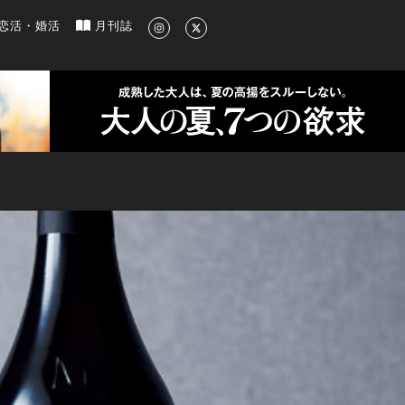
新のグルメ、洗練されたライフスタイル情報
恋活・婚活
月刊誌