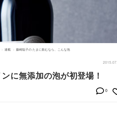
連載
藤崎聡子の たまに飲むなら、こんな泡
2015.07
インに無添加の泡が初登場！
0