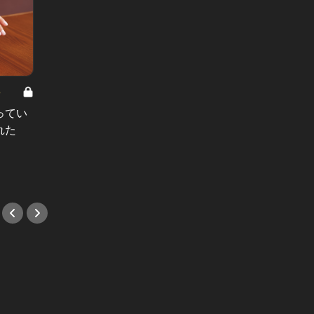
8
男と女の答えあわせ【A】 Vol.308
ってい
結婚願望ゼロだった27歳男性が、交
れた
際2年で突然プロポーズ。彼の心が
変わった“理由”とは
#小説