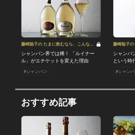
藤崎聡子の たまに飲むなら、こんな泡
藤崎聡子の
Vol.4
Vol.3
シャンパン界では稀！ 「ルイナー
シャンパ
ル」がエチケットを変えた理由
という時
#シャンパン
#シャン
おすすめ記事