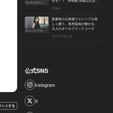
せる！？『伊勢廣 赤坂山王店』
焼き鳥が艶めいてきた
へ
グルメ
異素材の立体感でドレープを美
しく纏う。有村架純が魅せる、
Vol.53
大人のオールブラックコーデ
東カレ女子の作り方
ライフスタイル
公式SNS
Instagram
X
メントする