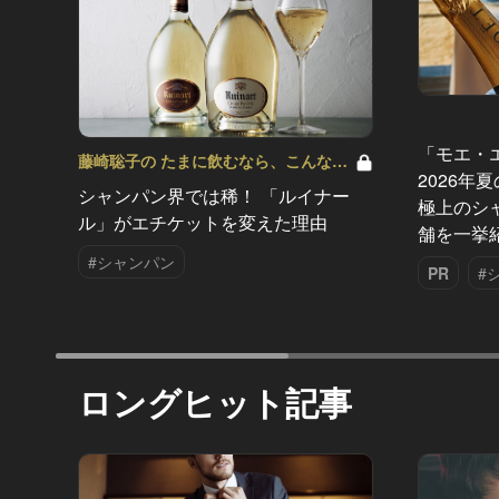
「モエ・
藤崎聡子の たまに飲むなら、こんな泡
2026年
Vol.4
シャンパン界では稀！ 「ルイナー
極上のシ
ル」がエチケットを変えた理由
舗を一挙
#シャンパン
PR
#
ロングヒット記事