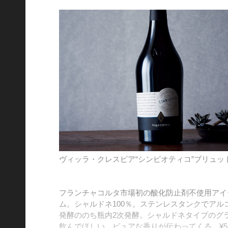
ヴィッラ・クレスピア“シンビオティコ”ブリュッ
フランチャコルタ市場初の酸化防止剤不使用アイ
ム。シャルドネ100％。ステンレスタンクでアル
発酵ののち瓶内2次発酵。シャルドネタイプのグ
飲んでほしい。ピュアな香りが伝わってくる。¥5,