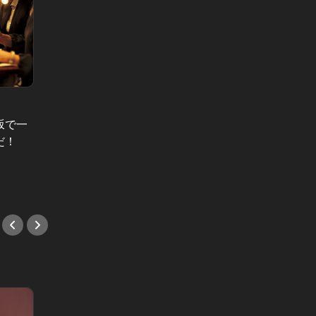
坂で一
「ここにデートで来たらあとが大変
東京駅
だ！
だろうな…」山田裕貴を唸らせた、
番！ザ
銀座の正統派和食
ない贅
#和食
#新店