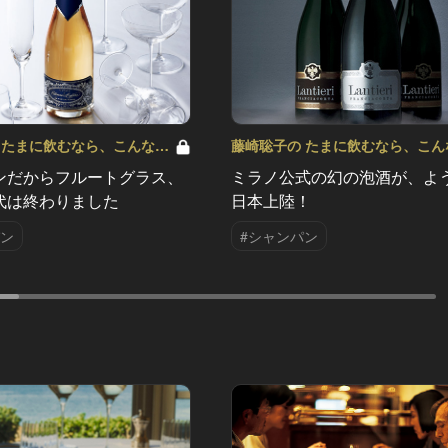
 たまに飲むなら、こんな泡
藤崎聡子の たまに飲むなら、こん
Vol.2
ンだからフルートグラス、
ミラノ公式の幻の泡酒が、よ
代は終わりました
日本上陸！
パン
#シャンパン