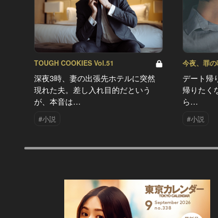
TOUGH COOKIES Vol.51
今夜、罪の味を
深夜3時、妻の出張先ホテルに突然
デート帰
現れた夫。差し入れ目的だという
帰りたく
が、本音は…
ら…
#小説
#小説