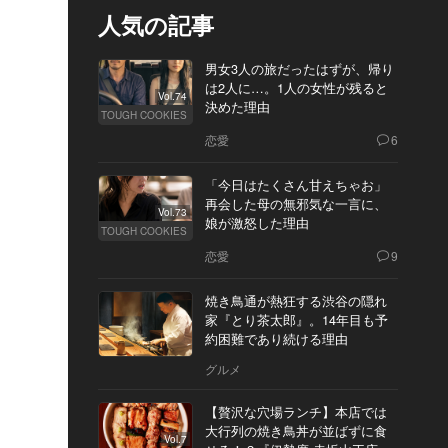
人気の記事
男女3人の旅だったはずが、帰り
は2人に…。1人の女性が残ると
Vol.74
決めた理由
TOUGH COOKIES
恋愛
6
「今日はたくさん甘えちゃお」
再会した母の無邪気な一言に、
Vol.73
娘が激怒した理由
TOUGH COOKIES
恋愛
9
焼き鳥通が熱狂する渋谷の隠れ
家『とり茶太郎』。14年目も予
約困難であり続ける理由
グルメ
【贅沢な穴場ランチ】本店では
大行列の焼き鳥丼が並ばずに食
Vol.7