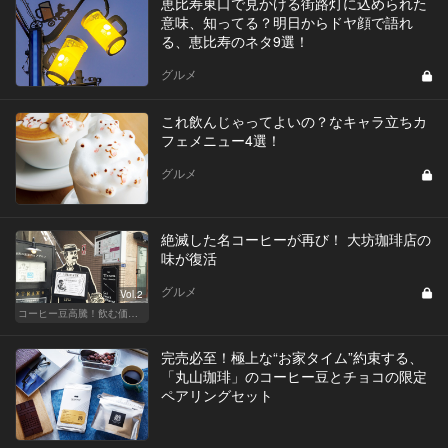
恵比寿東口で見かける街路灯に込められた
意味、知ってる？明日からドヤ顔で語れ
る、恵比寿のネタ9選！
グルメ
これ飲んじゃってよいの？なキャラ立ちカ
フェメニュー4選！
グルメ
絶滅した名コーヒーが再び！ 大坊珈琲店の
味が復活
グルメ
Vol.2
コーヒー豆高騰！飲む価値あるコーヒーはここだ
完売必至！極上な“お家タイム”約束する、
「丸山珈琲」のコーヒー豆とチョコの限定
ペアリングセット