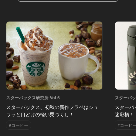
スターバックス研究所 Vol.6
スターバック
スターバックス、初秋の新作フラペはシュ
スターバ
ワッと口どけの軽い栗づくし！
迷彩柄！
#コーヒー
#コーヒ