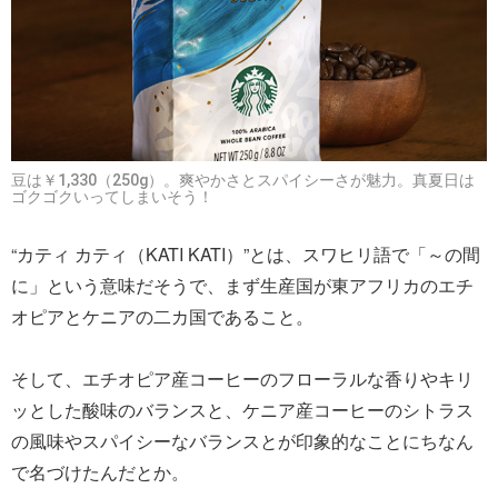
豆は￥1,330（250g）。爽やかさとスパイシーさが魅力。真夏日は
ゴクゴクいってしまいそう！
“カティ カティ（KATI KATI）”とは、スワヒリ語で「～の間
に」という意味だそうで、まず生産国が東アフリカのエチ
オピアとケニアの二カ国であること。
そして、エチオピア産コーヒーのフローラルな香りやキリ
ッとした酸味のバランスと、ケニア産コーヒーのシトラス
の風味やスパイシーなバランスとが印象的なことにちなん
で名づけたんだとか。