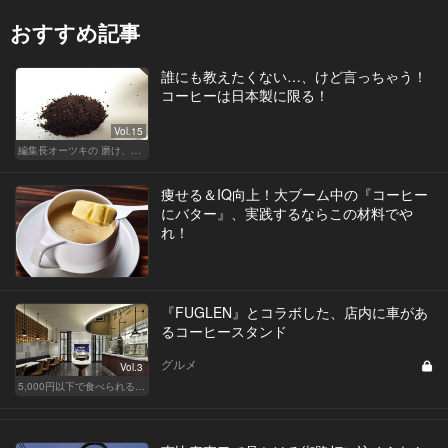
おすすめ記事
誰にも教えたくない…、けど言っちゃう！
コーヒーは日本製に限る！
Vol.15
編集長オーツキの 磨け、バカ舌！ 学べ、オトナの遊び
痩せる＆IQ向上！大ブーム中の『コーヒー
にバター』、実践するならこの材料でや
れ！
『FUGLEN』とコラボした、店内に車があ
るコーヒースタンド
グルメ
Vol.3
5,000円以下で食べられる！人気のカジュアルレストラン