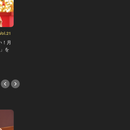
達人たちの夜の“街ブラ” Vol.17
東京駅から30分の「船橋で昼飲み」
l.21
がいま面白い！今度の週末デート
い！月
本日帰
は、個性派店主に会える酒場天国へ
ト」を
へ！東
#カウンター
産ベス
#手土