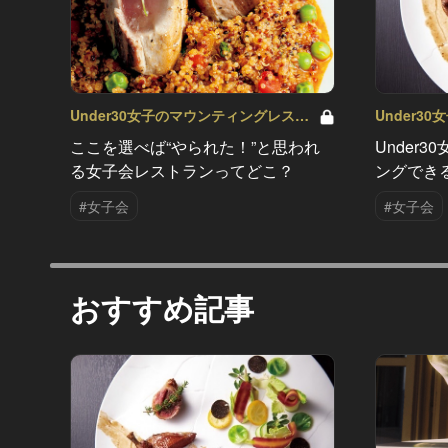
Under30女子のマウンティングレスト
Under3
ランバトル Vol.3
ランバトル V
ここを選べば“やられた！”と思われ
Under
る女子会レストランってどこ？
ングでき
#女子会
#女子会
おすすめ記事