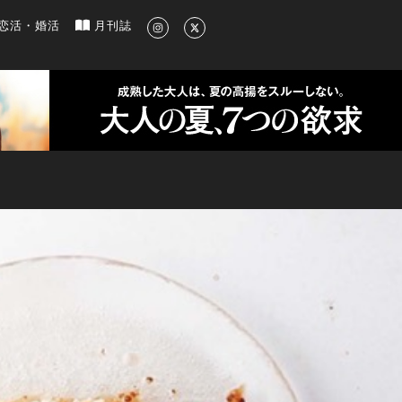
新のグルメ、洗練されたライフスタイル情報
恋活・婚活
月刊誌