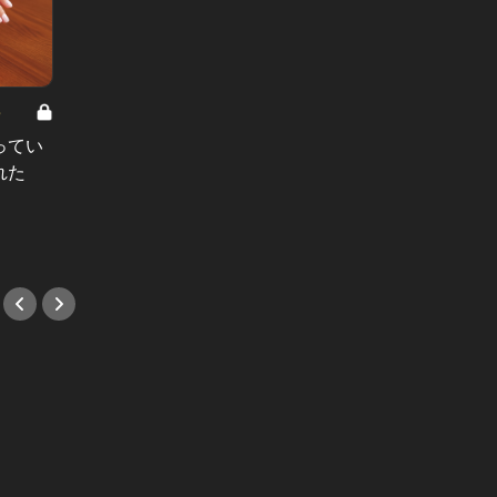
8
男と女の答えあわせ【A】 Vol.308
ってい
結婚願望ゼロだった27歳男性が、交
れた
際2年で突然プロポーズ。彼の心が
変わった“理由”とは
#小説