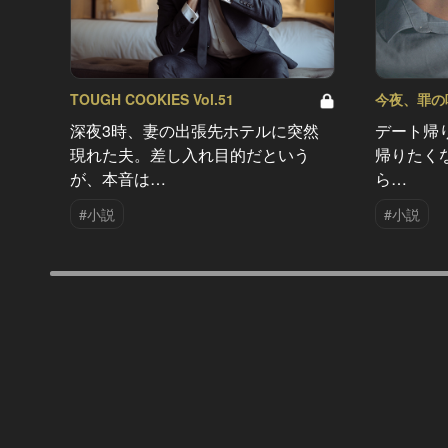
TOUGH COOKIES Vol.51
今夜、罪の味を
深夜3時、妻の出張先ホテルに突然
デート帰
現れた夫。差し入れ目的だという
帰りたく
が、本音は…
ら…
#小説
#小説