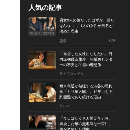
人気の記事
男女3人の旅だったはずが、帰り
は2人に…。1人の女性が残ると
Vol.74
決めた理由
TOUGH COOKIES
恋愛
6
「自立した女性になりたい」日
向坂46藤嶌果歩、初単独センタ
ーの不安と20歳の理想像
ライフスタイル
焼き鳥通が熱狂する渋谷の隠れ
家『とり茶太郎』。14年目も予
約困難であり続ける理由
グルメ
「今日はたくさん甘えちゃお」
再会した母の無邪気な一言に、
Vol.73
娘が激怒した理由