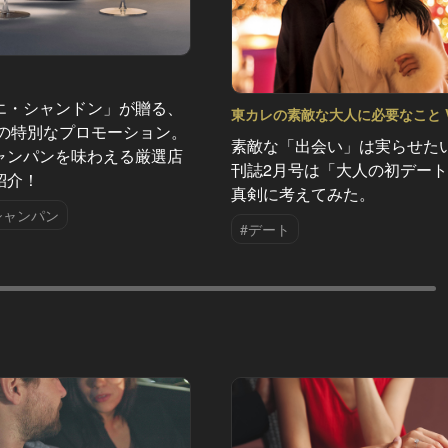
エ・シャンドン」が贈る、
東カレの素敵な大人に必要なこと Vo
夏の特別なプロモーション。
素敵な「出会い」は実らせた
ャンパンを味わえる厳選店
刊誌2月号は「大人の初デー
紹介！
真剣に考えてみた。
シャンパン
#デート