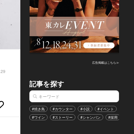
広告掲載はこちら≫
.29
記事を探す
#焼き鳥
#カウンター
#小説
#イベント
#港区
#ワイン
#ストーリー
#シャンパン
#採用
#恋