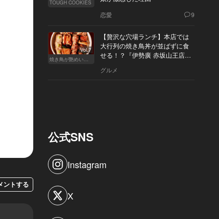
TOUGH COOKIES
恋愛
9
【贅沢な穴場ランチ】本店では
大行列の焼き鳥丼が並ばずに食
Vol.7
せる！？『伊勢廣 赤坂山王店』
焼き鳥が艶めいてきた
へ
グルメ
公式SNS
Instagram
メントする
X