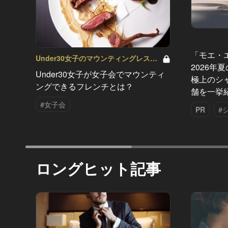
「モエ・
Under30女子のマウンティングレスト
2026年
ランバトル Vol.1
Under30女子が女子会でマウンティ
極上のシ
ングできるフレンチとは？
舗を一挙
#女子会
PR
#
ロングヒット記事