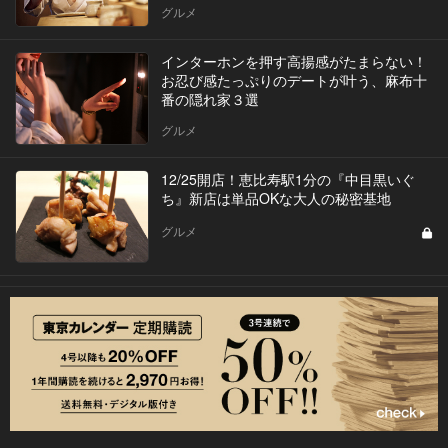
グルメ
インターホンを押す高揚感がたまらない！
お忍び感たっぷりのデートが叶う、麻布十
番の隠れ家３選
グルメ
12/25開店！恵比寿駅1分の『中目黒いぐ
ち』新店は単品OKな大人の秘密基地
グルメ