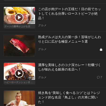
この店が肉デートの王様だ！目の前でカッ
トしてくれる分厚いローストビーフが絶
品！
Vol.4
グルメ
デートの勝率が上がる店
熟成グルメは大人の第一歩！旨味がじんわ
りと口に広がる極旨メニュー５選
グルメ
濃厚な美味しさのコク深カレー！牡蠣づく
しが味わえる銀座の名店へ！
グルメ
7
Vol.2
ヘビーローテンションするカレー
焼き鳥を“美味しく食べるコツ”とは？レジ
ェンド的な名店『鳥よし』の大将に聞い
た！