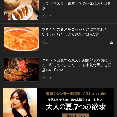
大学・祐天寺・都立大学のお気に入り店6
選
グルメ
炊きたての新米をゴージャスに堪能した
い！いくらたっぷり絶品ごはん5選
グルメ
グルメを自負する東カレ編集部員を虜にし
た「行ってよかった！」と本気で思える新
店６軒 Part2
グルメ