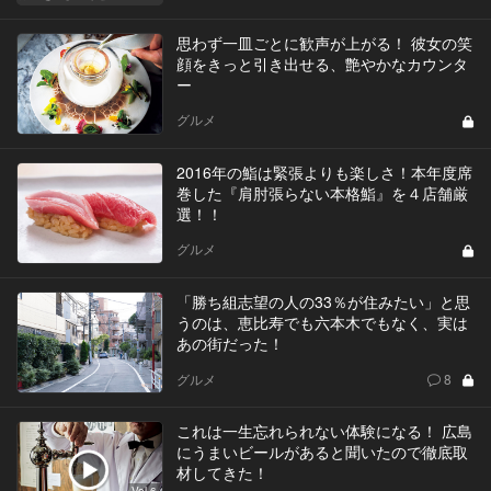
思わず一皿ごとに歓声が上がる！ 彼女の笑
顔をきっと引き出せる、艶やかなカウンタ
ー
グルメ
2016年の鮨は緊張よりも楽しさ！本年度席
巻した『肩肘張らない本格鮨』を４店舗厳
選！！
グルメ
「勝ち組志望の人の33％が住みたい」と思
うのは、恵比寿でも六本木でもなく、実は
あの街だった！
グルメ
8
これは一生忘れられない体験になる！ 広島
にうまいビールがあると聞いたので徹底取
材してきた！
Vol.6