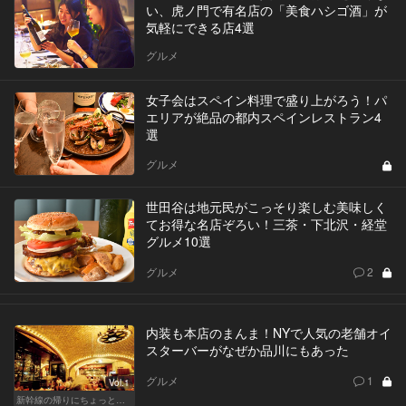
い、虎ノ門で有名店の「美食ハシゴ酒」が
気軽にできる店4選
グルメ
女子会はスペイン料理で盛り上がろう！パ
エリアが絶品の都内スペインレストラン4
選
グルメ
世田谷は地元民がこっそり楽しむ美味しく
てお得な名店ぞろい！三茶・下北沢・経堂
グルメ10選
グルメ
2
内装も本店のまんま！NYで人気の老舗オイ
スターバーがなぜか品川にもあった
グルメ
1
Vol.1
新幹線の帰りにちょっと１杯！東京駅、品川からアクセスがいい人気店