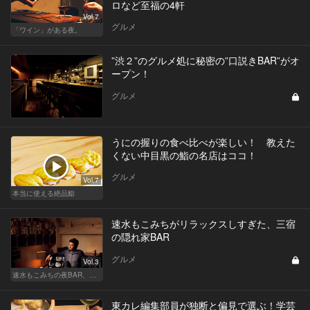
ロなど至福の4軒
Vol.7
グルメ
「ワイン」がある夜。
”渋２”のグルメ処に秘密の”口説きBAR”がオ
ープン！
グルメ
うにの握りの食べ比べが楽しい！ 教えた
くない中目黒の鮨の名店はココ！
グルメ
Vol.7
本当に使える絶品鮨
速水もこみちがリラックスしすぎた、三宿
の隠れ家BAR
グルメ
Vol.3
速水もこみちの夜BAR、夜メシ、夜レシピ
東カレ編集部員が独断と偏見で選ぶ！学芸