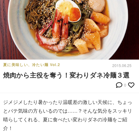
夏に美味しい、冷たい麺 Vol.2
2015.06.25
焼肉から主役を奪う！変わりダネ冷麺３選
0
ジメジメしたり暑かったり温暖差の激しい天候に、ちょっ
とバテ気味の方もいるのでは……？そんな気分をスッキリ
晴らしてくれる、夏に食べたい変わりダネの冷麺をご紹
介！