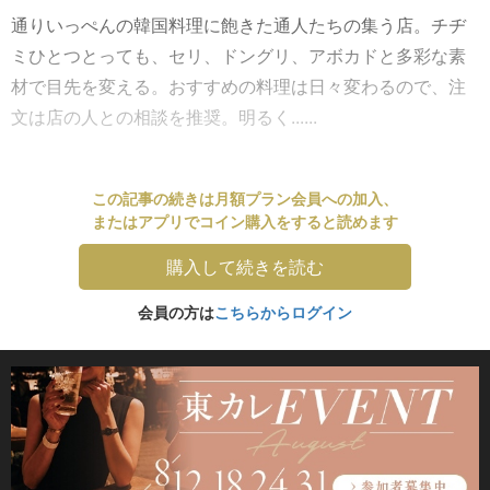
通りいっぺんの韓国料理に飽きた通人たちの集う店。チヂ
ミひとつとっても、セリ、ドングリ、アボカドと多彩な素
材で目先を変える。おすすめの料理は日々変わるので、注
文は店の人との相談を推奨。明るく......
この記事の続きは月額プラン会員への加入、
またはアプリでコイン購入をすると読めます
購入して続きを読む
会員の方は
こちらからログイン