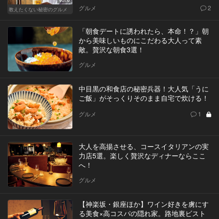
グルメ
2
教えたくない秘密のグルメ
「朝食デートに誘われたら、本命！？」朝
から美味しいものにこだわる大人って素
敵。贅沢な朝食3選！
グルメ
中目黒の和食店の秘密兵器！大人気「うに
ご飯」がそっくりそのまま自宅で炊ける！
グルメ
1
大人を高揚させる、コースイタリアンの実
力店5選。楽しく贅沢なディナーならここ
へ！
グルメ
【神楽坂・銀座ほか】ワイン好きを虜にす
る美食×高コスパの隠れ家。路地裏ビスト