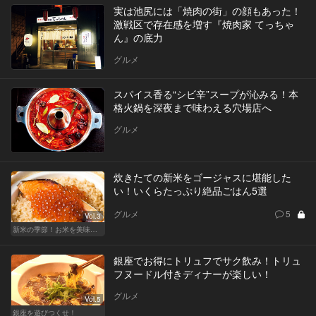
実は池尻には「焼肉の街」の顔もあった！
激戦区で存在感を増す『焼肉家 てっちゃ
ん』の底力
グルメ
スパイス香る“シビ辛”スープが沁みる！本
格火鍋を深夜まで味わえる穴場店へ
グルメ
炊きたての新米をゴージャスに堪能した
い！いくらたっぷり絶品ごはん5選
グルメ
5
Vol.3
新米の季節！お米を美味しく味わえる和食店
銀座でお得にトリュフでサク飲み！トリュ
フヌードル付きディナーが楽しい！
グルメ
Vol.5
銀座を遊びつくせ！