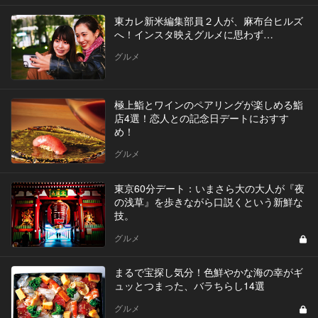
東カレ新米編集部員２人が、麻布台ヒルズ
へ！インスタ映えグルメに思わず…
グルメ
極上鮨とワインのペアリングが楽しめる鮨
店4選！恋人との記念日デートにおすす
め！
グルメ
東京60分デート：いまさら大の大人が『夜
の浅草』を歩きながら口説くという新鮮な
技。
グルメ
まるで宝探し気分！色鮮やかな海の幸がギ
ュッとつまった、バラちらし14選
グルメ