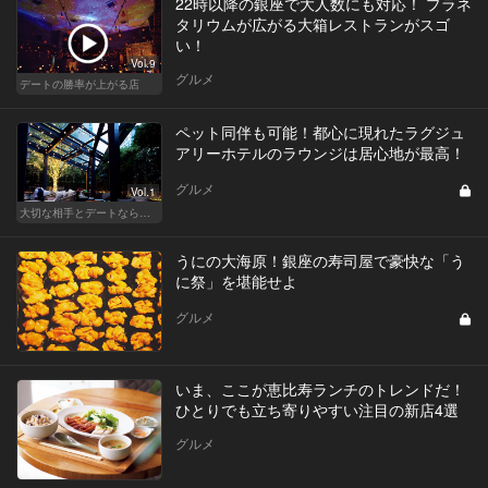
22時以降の銀座で大人数にも対応！ プラネ
タリウムが広がる大箱レストランがスゴ
い！
Vol.9
グルメ
デートの勝率が上がる店
ペット同伴も可能！都心に現れたラグジュ
アリーホテルのラウンジは居心地が最高！
グルメ
Vol.1
大切な相手とデートなら、ホテルのホスピタリティを味わえるリッチなデート
うにの大海原！銀座の寿司屋で豪快な「う
に祭」を堪能せよ
グルメ
いま、ここが恵比寿ランチのトレンドだ！
ひとりでも立ち寄りやすい注目の新店4選
グルメ