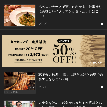
ペペロンチーノで実力がわかる！仕事帰り
に美味しいイタリアンが食べたい日はこ
こ！
グルメ
忘年会大歓迎！ 豪快に焼き上げた肉塊で肉
会するならこの２軒
グルメ
Vol.4
Lボーン特集
大企業を辞め、起業から５年で４店舗立ち