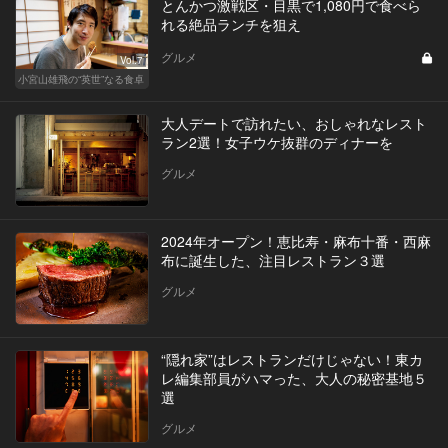
とんかつ激戦区・目黒で1,080円で食べら
れる絶品ランチを狙え
グルメ
Vol.7
小宮山雄飛の“英世”なる食卓
大人デートで訪れたい、おしゃれなレスト
ラン2選！女子ウケ抜群のディナーを
グルメ
2024年オープン！恵比寿・麻布十番・西麻
布に誕生した、注目レストラン３選
グルメ
“隠れ家”はレストランだけじゃない！東カ
レ編集部員がハマった、大人の秘密基地５
選
グルメ