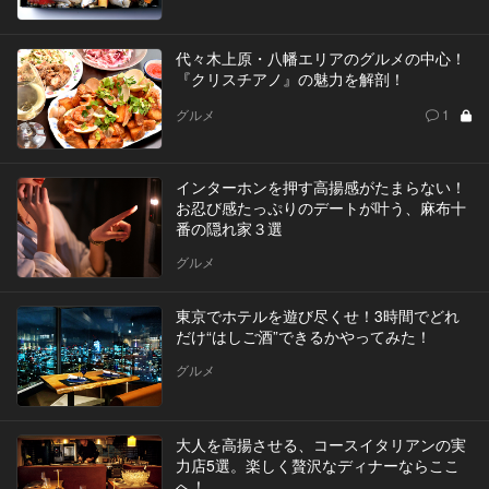
代々木上原・八幡エリアのグルメの中心！
『クリスチアノ』の魅力を解剖！
グルメ
1
インターホンを押す高揚感がたまらない！
お忍び感たっぷりのデートが叶う、麻布十
番の隠れ家３選
グルメ
東京でホテルを遊び尽くせ！3時間でどれ
だけ“はしご酒”できるかやってみた！
グルメ
大人を高揚させる、コースイタリアンの実
力店5選。楽しく贅沢なディナーならここ
へ！