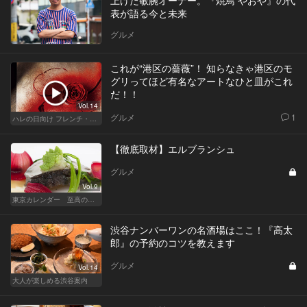
上げた敏腕オーナー。『焼鳥 やおや』の代
表が語る今と未来
グルメ
これが“港区の薔薇”！ 知らなきゃ港区のモ
グリってほど有名なアートなひと皿がこれ
だ！！
Vol.14
グルメ
1
ハレの日向け フレンチ・高級店
【徹底取材】エルブランシュ
グルメ
Vol.9
東京カレンダー 至高の名店シリーズ
渋谷ナンバーワンの名酒場はここ！『高太
郎』の予約のコツを教えます
グルメ
Vol.14
大人が楽しめる渋谷案内