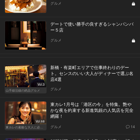
グルメ
デートで使い勝手の良すぎるシャンパンバ
ー５店
グルメ
新橋・有楽町エリアで仕事終わりのデー
ト。センスのいい大人がディナーで選ぶ名
店4選
Vol.3
グルメ
山手線沿線の絶品グルメ
東カレ1月号は「港区の今」を特集。艶や
かな夜を約束する新進気鋭の人気店を完全
網羅！
Vol.68
グルメ
14
東カレの素敵な大人に必要なこと