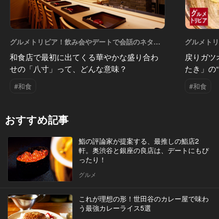
グルメトリビア！飲み会やデートで会話のネタに
グルメト
なるQ＆A Vol.16
なるQ＆A V
和食店で最初に出てくる華やかな盛り合わ
戻りガツ
せの「八寸」って、どんな意味？
たき」の
#和食
#和食
おすすめ記事
鮨の評論家が提案する、最推しの鮨店2
軒。奥渋谷と銀座の良店は、デートにもぴ
ったり！
グルメ
これが理想の形！世田谷のカレー屋で味わ
う最強カレーライス5選