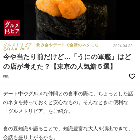
グルメトリビア！飲み会やデートで会話のネタにな
2024.04.22
るQ＆A Vol.2
今や当たり前だけど…「うにの軍艦」はど
の店が考えた？【東京の人気鮨５選】
#鮨
デート中やグルメな仲間との食事の際に、ちょっとした話
のネタを持っておくと安心なもの。そんなときに便利な
「グルメトリビア」をご紹介。
食の豆知識を語ることで、知識豊富な大人を演出できて、
会話も盛り上がるかも。